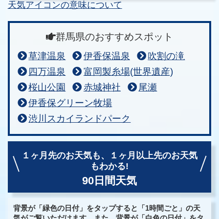
天気アイコンの意味について
群馬県のおすすめスポット
草津温泉
伊香保温泉
吹割の滝
四万温泉
富岡製糸場(世界遺産)
桜山公園
赤城神社
尾瀬
伊香保グリーン牧場
渋川スカイランドパーク
１ヶ月先のお天気も、
１ヶ月以上先のお天気
もわかる!
90日間天気
背景が「緑色の日付」をタップすると「1時間ごと」の天
気がご覧いただけます。また、背景が「白色の日付」をタ