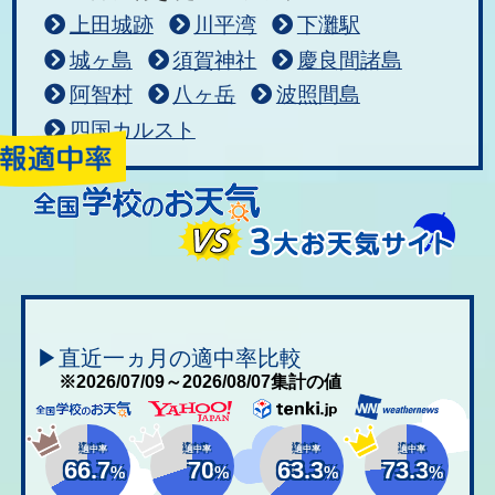
上田城跡
川平湾
下灘駅
城ヶ島
須賀神社
慶良間諸島
阿智村
八ヶ岳
波照間島
四国カルスト
▶直近一ヵ月の適中率比較
※2026/07/09～2026/08/07集計の値
適中率
適中率
適中率
適中率
66.7
70
63.3
73.3
%
%
%
%