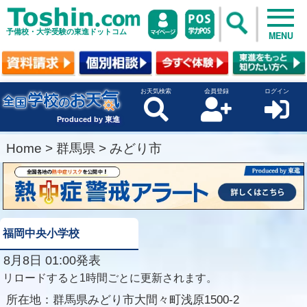
予備校・大学受験の東進ドットコム
MENU
お天気検索
会員登録
ログイン
Produced by 東進
Home
>
群馬県
>
みどり市
福岡中央小学校
8月8日 01:00発表
リロードすると1時間ごとに更新されます。
所在地：
群馬県みどり市大間々町浅原1500-2