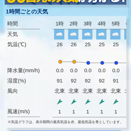
1時間ごとの天気
時間
1時
2時
3時
4時
5時
6
天気
気温(℃)
26
26
25
25
25
2
降水量(mm/h)
0.0
0.0
0.0
0.0
0.0
0
湿度(%)
91
92
92
92
91
9
風向
北東
北東
北東
北東
北東
北
風速(m/s)
1
1
1
1
1
※気温グラフは、表示期間の最高気温を赤、最低気温を青としています。