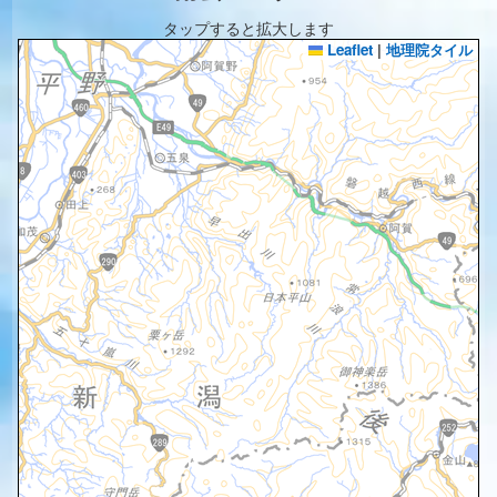
タップすると拡大します
Leaflet
|
地理院タイル