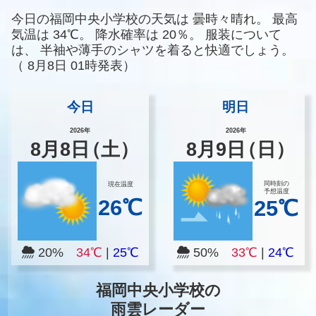
今日の福岡中央小学校の天気は
曇時々晴れ。
最高
気温は
34℃。
降水確率は
20％。
服装について
は、
半袖や薄手のシャツを着ると快適でしょう。
（
8月8日 01時発表）
今日
明日
2026年
2026年
8
月
8
日
（土）
8
月
9
日
（日）
同時刻の
現在温度
予想温度
26℃
25℃
20%
34℃
|
25℃
50%
33℃
|
24℃
福岡中央小学校の
雨雲レーダー