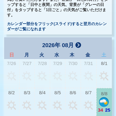
ップすると「日中と夜間」の天気、背景が「グレーの日
付」をタップすると「1日ごと」の天気がご覧いただけま
す。
カレンダー部分をフリック(スライド)すると翌月のカレン
ダーがご覧になれます
2026年 08月
日
月
火
水
木
金
土
7/26
7/27
7/28
7/29
7/30
7/31
8/1
2
8/2
8/3
8/4
8/5
8/6
8/7
8/8
34
|
25
2