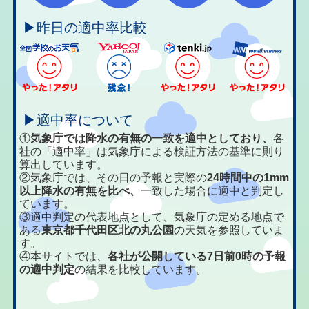
▶昨日の適中率比較
▶適中率について
①
気象庁では降水の有無の一致を適中としており、
各
社の「適中率」は気象庁による検証方法の基準に則り
算出しています。
②気象庁では、その日の予報と実際の
24時間中の1mm
以上降水の有無を比べ、
一致した場合に適中と判定し
ています。
③適中判定の代表地点として、気象庁の定める地点で
ある
東京都千代田区北の丸公園
の天気を参照していま
す。
④本サイトでは、
各社が公開している7日前0時の予報
の適中判定
の結果を比較しています。