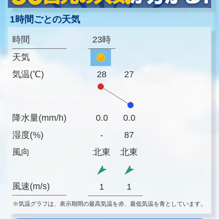
1時間ごとの天気
時間
23時
天気
気温(℃)
28
27
降水量(mm/h)
0.0
0.0
湿度(%)
-
87
風向
北東
北東
風速(m/s)
1
1
※気温グラフは、表示期間の最高気温を赤、最低気温を青としています。