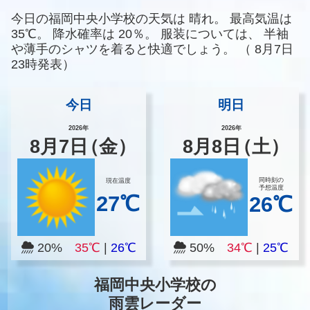
今日の福岡中央小学校の天気は
晴れ。
最高気温は
35℃。
降水確率は
20％。
服装については、
半袖
や薄手のシャツを着ると快適でしょう。
（
8月7日
23時発表）
今日
明日
2026年
2026年
8
月
7
日
（金）
8
月
8
日
（土）
同時刻の
現在温度
予想温度
27℃
26℃
20%
35℃
|
26℃
50%
34℃
|
25℃
福岡中央小学校の
雨雲レーダー