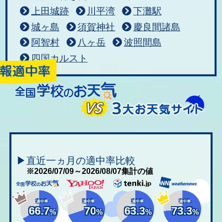
上田城跡
川平湾
下灘駅
城ヶ島
須賀神社
慶良間諸島
阿智村
八ヶ岳
波照間島
四国カルスト
▶直近一ヵ月の適中率比較
※2026/07/09～2026/08/07集計の値
適中率
適中率
適中率
適中率
66.7
70
63.3
73.3
%
%
%
%