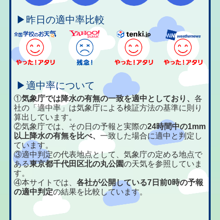
▶昨日の適中率比較
▶適中率について
①
気象庁では降水の有無の一致を適中としており、
各
社の「適中率」は気象庁による検証方法の基準に則り
算出しています。
②気象庁では、その日の予報と実際の
24時間中の1mm
以上降水の有無を比べ、
一致した場合に適中と判定し
ています。
③適中判定の代表地点として、気象庁の定める地点で
ある
東京都千代田区北の丸公園
の天気を参照していま
す。
④本サイトでは、
各社が公開している7日前0時の予報
の適中判定
の結果を比較しています。