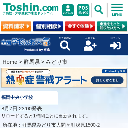
予備校・大学受験の東進ドットコム
MENU
お天気検索
会員登録
ログイン
Produced by 東進
Home
>
群馬県
>
みどり市
福岡中央小学校
8月7日 23:00発表
リロードすると1時間ごとに更新されます。
所在地：
群馬県みどり市大間々町浅原1500-2