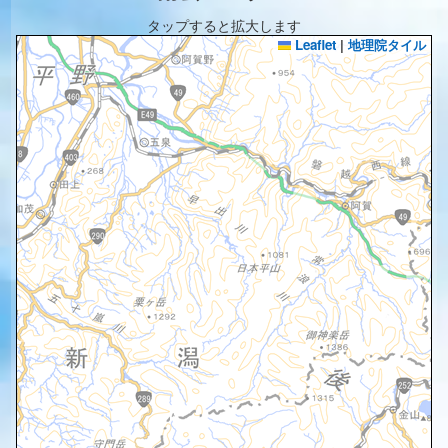
タップすると拡大します
Leaflet
|
地理院タイル