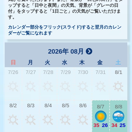
ップすると「日中と夜間」の天気、背景が「グレーの日
付」をタップすると「1日ごと」の天気がご覧いただけま
す。
カレンダー部分をフリック(スライド)すると翌月のカレン
ダーがご覧になれます
2026年 08月
日
月
火
水
木
金
土
7/26
7/27
7/28
7/29
7/30
7/31
8/1
2
8/2
8/3
8/4
8/5
8/6
8/7
8/8
35
|
26
34
|
25
2