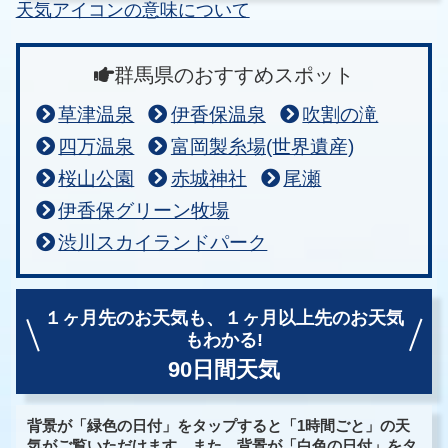
天気アイコンの意味について
群馬県のおすすめスポット
草津温泉
伊香保温泉
吹割の滝
四万温泉
富岡製糸場(世界遺産)
桜山公園
赤城神社
尾瀬
伊香保グリーン牧場
渋川スカイランドパーク
１ヶ月先のお天気も、
１ヶ月以上先のお天気
もわかる!
90日間天気
背景が「緑色の日付」をタップすると「1時間ごと」の天
気がご覧いただけます。また、背景が「白色の日付」をタ