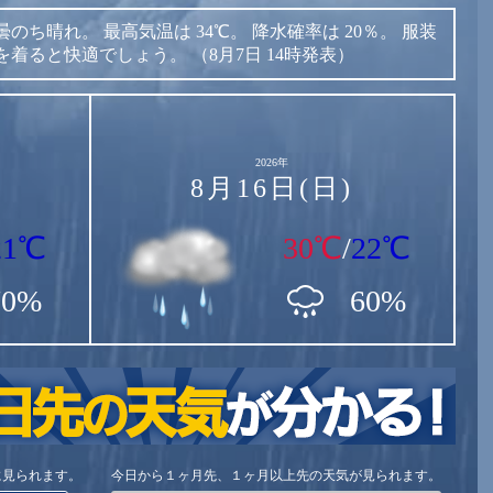
曇のち晴れ。
最高気温は
34℃。
降水確率は
20％。
服装
を着ると快適でしょう。
（8月7日 14時発表）
2026年
8月16日(日)
21℃
30℃
/
22℃
70%
60%
に見られます。
今日から１ヶ月先、１ヶ月以上先の天気が見られます。