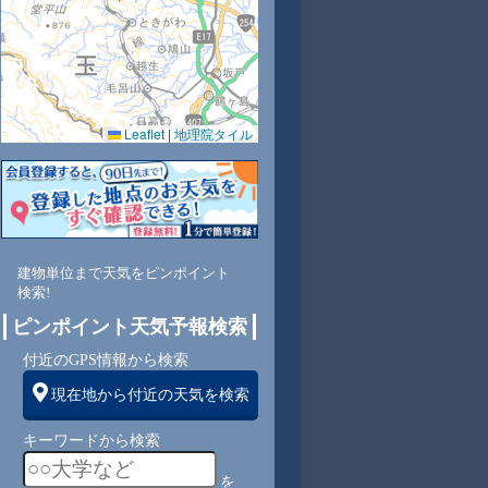
Leaflet
|
地理院タイル
8
68
60
54
62
58
57
60
64
東
東
東
東
東
東南
東
東
東
建物単位まで天気をピンポイント
検索!
2
3
3
3
3
3
3
3
ピンポイント天気予報検索
付近のGPS情報から検索
現在地から付近の天気を検索
キーワードから検索
を