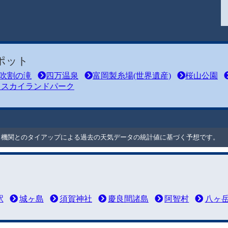
ポット
吹割の滝
四万温泉
富岡製糸場(世界遺産)
桜山公園
川スカイランドパーク
ート機関とのタイアップによる過去の天気データの統計値に基づく予想です。
駅
城ヶ島
須賀神社
慶良間諸島
阿智村
八ヶ