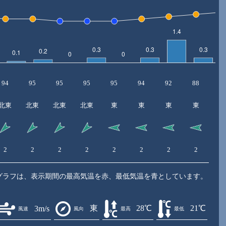
94
95
95
95
95
94
92
88
7
北東
北東
北東
北東
東
東
東
東
2
2
2
2
2
2
2
2
2
グラフは、表示期間の最高気温を赤、最低気温を青としています。
東
28℃
21℃
3m/s
風速
風向
最高
最低