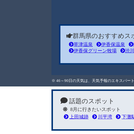
群馬県のおすすめス
草津温泉
伊香保温泉
伊香保グリーン牧場
渋
※ 46～90日の天気は、天気予報のエキスパ
話題のスポット
8月に行きたいスポット
上田城跡
川平湾
下灘