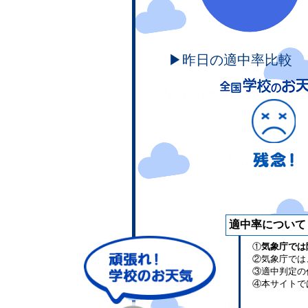
▶昨日の適中率比較
適中率について
①
気象庁では
②気象庁では
③適中判定の
④本サイトで