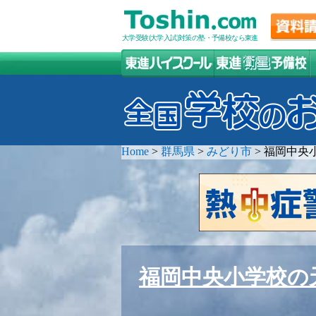
大学受験(大学入試)対策の塾・予備校なら東進
Home
>
群馬県
>
みどり市
>
福岡中央
福岡中央小学校の