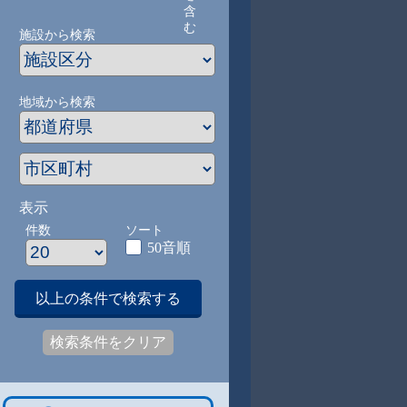
含
む
施設から検索
地域から検索
表示
件数
ソート
50音順
以上の条件で検索する
検索条件をクリア