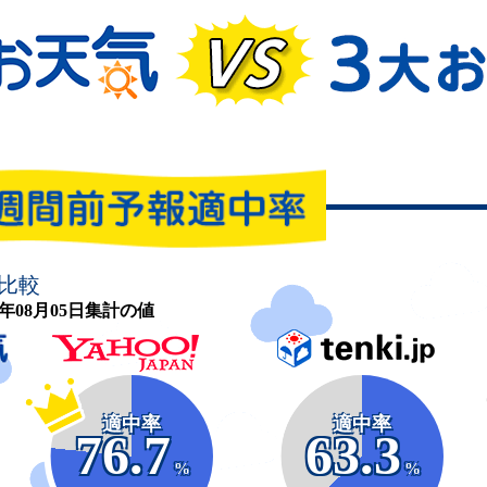
比較
26年08月05日集計の値
適中率
適中率
76.7
63.3
%
%