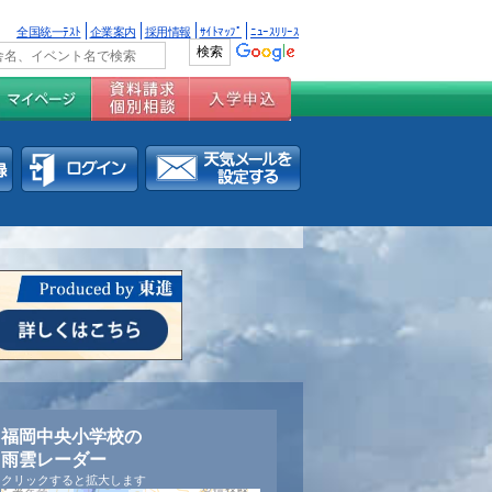
全国統一ﾃｽﾄ
企業案内
採用情報
ｻｲﾄﾏｯﾌﾟ
ﾆｭｰｽﾘﾘｰｽ
福岡中央小学校の
雨雲レーダー
クリックすると拡大します