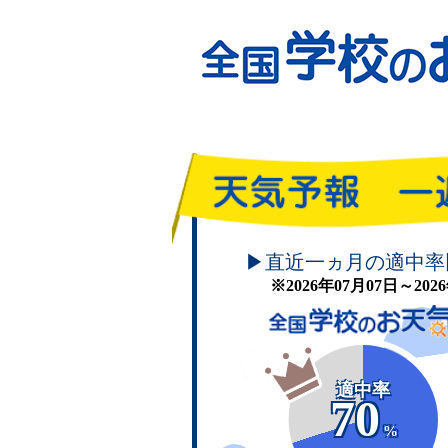
頑張れ！学校のお天気
▶直近一ヵ月の適中率
※2026年07月07日～20
適中率
70
%