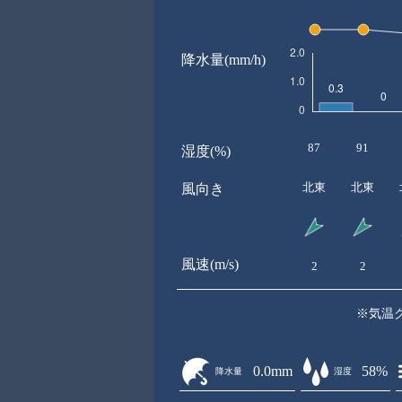
降水量(mm/h)
87
91
湿度(%)
北東
北東
風向き
風速(m/s)
2
2
※気温
0.0mm
58%
降水量
湿度