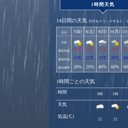
1時間天気
14日間の天気
日付をクリックすると、
(金)
(土)
(日)
(月)
7
8
9
10
11
日付
天気
34℃
33℃
33℃
31℃
3
最高気温
26℃
25℃
23℃
20℃
2
最低気温
20%
20%
40%
60%
6
降水確率
1時間ごとの天気
時間
0時
1時
天気
気温(℃)
22
22