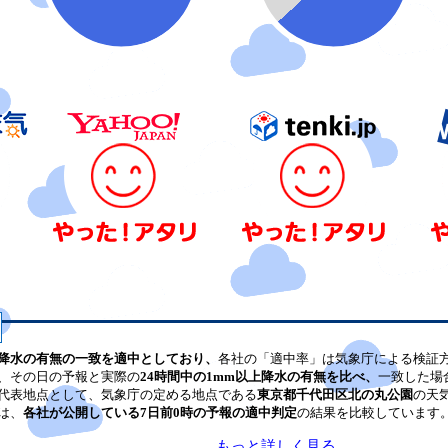
降水の有無の一致を適中としており、
各社の「適中率」は気象庁による検証
、その日の予報と実際の
24時間中の1mm以上降水の有無を比べ、
一致した場
代表地点として、気象庁の定める地点である
東京都千代田区北の丸公園
の天
は、
各社が公開している7日前0時の予報の適中判定
の結果を比較しています
もっと詳しく見る