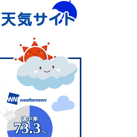
適中率
73.3
%