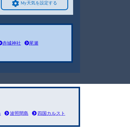
My天気を設定する
赤城神社
尾瀬
岳
波照間島
四国カルスト