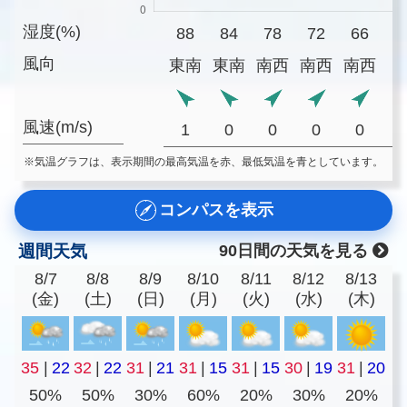
湿度(%)
88
84
78
72
66
6
風向
東南
東南
南西
南西
南西
風速(m/s)
1
0
0
0
0
※気温グラフは、表示期間の最高気温を赤、最低気温を青としています。
コンパスを表示
週間天気
90日間の天気を見る
8/7
8/8
8/9
8/10
8/11
8/12
8/13
(金)
(土)
(日)
(月)
(火)
(水)
(木)
35
|
22
32
|
22
31
|
21
31
|
15
31
|
15
30
|
19
31
|
20
50%
50%
30%
60%
20%
30%
20%