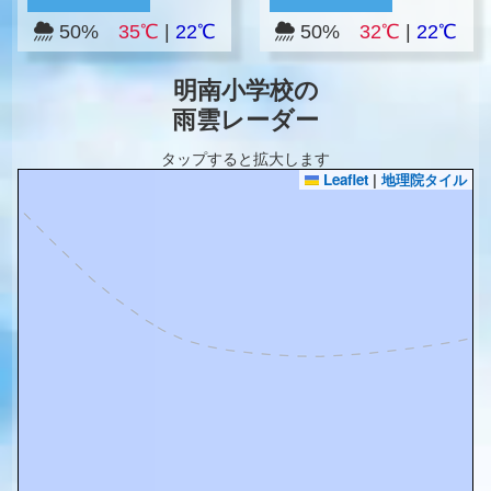
50%
35℃
|
22℃
50%
32℃
|
22℃
明南小学校の
雨雲レーダー
タップすると拡大します
Leaflet
|
地理院タイル