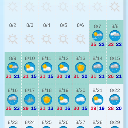
2
8/2
8/3
8/4
8/5
8/6
8/7
8/8
35
|
22
32
|
22
2
8/9
8/10
8/11
8/12
8/13
8/14
8/15
31
|
21
31
|
15
31
|
15
30
|
19
31
|
20
31
|
21
26
|
21
2
8/16
8/17
8/18
8/19
8/20
8/21
8/22
35
|
23
29
|
15
31
|
13
30
|
16
30
|
15
29
|
19
28
|
20
2
8/23
8/24
8/25
8/26
8/27
8/28
8/29