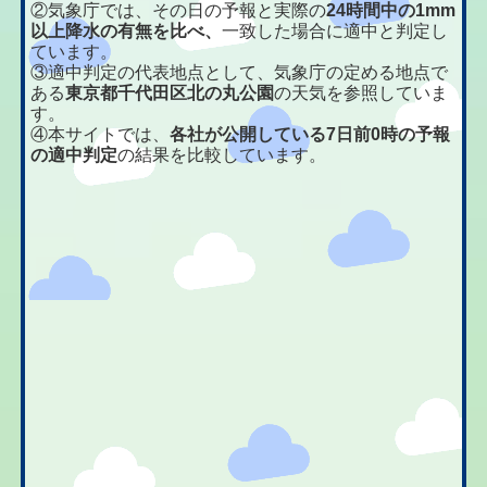
②気象庁では、その日の予報と実際の
24時間中の1mm
以上降水の有無を比べ、
一致した場合に適中と判定し
ています。
③適中判定の代表地点として、気象庁の定める地点で
ある
東京都千代田区北の丸公園
の天気を参照していま
す。
④本サイトでは、
各社が公開している7日前0時の予報
の適中判定
の結果を比較しています。