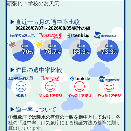
頑張れ！学校のお天気
▶直近一ヵ月の適中率比較
※2026/07/07～2026/08/05集計の値
適中率
適中率
適中率
適中率
70
76.7
63.3
73.3
%
%
%
%
▶昨日の適中率比較
▶適中率について
①
気象庁では降水の有無の一致を適中としており、
各
社の「適中率」は気象庁による検証方法の基準に則り
算出しています。