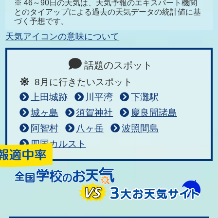
※ 46～90日の天気は、天気予報のエキスパート機関
とのタイアップによる過去の天気データの統計値に基
づく予想です。
天気アイコンの意味について
話題のスポット
8月に行きたいスポット
上田城跡
川平湾
下灘駅
城ヶ島
須賀神社
慶良間諸島
阿智村
八ヶ岳
波照間島
四国カルスト