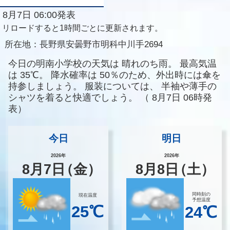
8月7日 06:00発表
リロードすると1時間ごとに更新されます。
所在地：
長野県安曇野市明科中川手2694
今日の明南小学校の天気は
晴れのち雨。
最高気温
は
35℃。
降水確率は
50％のため、外出時には傘を
持参しましょう。
服装については、
半袖や薄手の
シャツを着ると快適でしょう。
（
8月7日 06時発
表）
今日
明日
2026年
2026年
8
月
7
日
（金）
8
月
8
日
（土）
同時刻の
現在温度
予想温度
25℃
24℃