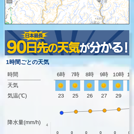
1時間ごとの天気
時間
6時
7時
8時
9時
10時
1
天気
気温(℃)
23
25
26
27
29
3
降水量(mm/h)