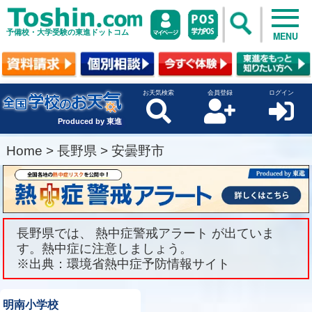
予備校・大学受験の東進ドットコム
MENU
お天気検索
会員登録
ログイン
Produced by 東進
Home
>
長野県
>
安曇野市
長野県では、 熱中症警戒アラート が出ていま
す。熱中症に注意しましょう。
※出典：環境省熱中症予防情報サイト
明南小学校