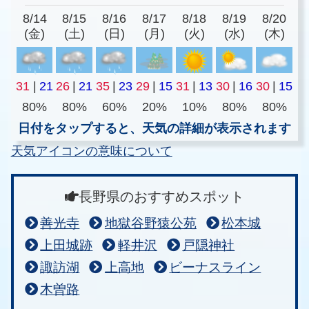
8/14
8/15
8/16
8/17
8/18
8/19
8/20
(金)
(土)
(日)
(月)
(火)
(水)
(木)
31
|
21
26
|
21
35
|
23
29
|
15
31
|
13
30
|
16
30
|
15
80%
80%
60%
20%
10%
80%
80%
日付をタップすると、天気の詳細が表示されます
天気アイコンの意味について
長野県のおすすめスポット
善光寺
地獄谷野猿公苑
松本城
上田城跡
軽井沢
戸隠神社
諏訪湖
上高地
ビーナスライン
木曽路