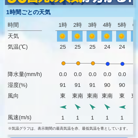
1時間ごとの天気
時間
1時
2時
3時
4時
5時
6
天気
気温(℃)
25
25
25
24
24
2
降水量(mm/h)
0.0
0.0
0.0
0.0
0.0
0
湿度(%)
91
91
91
90
90
9
風向
東
東南
東南
東南
東
東
風速(m/s)
1
1
1
1
1
※気温グラフは、表示期間の最高気温を赤、最低気温を青としています。