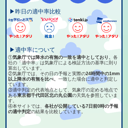
▶昨日の適中率比較
▶適中率について
①
気象庁では降水の有無の一致を適中としており、
各
社の「適中率」は気象庁による検証方法の基準に則り
算出しています。
②気象庁では、その日の予報と実際の
24時間中の1mm
以上降水の有無を比べ、
一致した場合に適中と判定し
ています。
③適中判定の代表地点として、気象庁の定める地点で
ある
東京都千代田区北の丸公園
の天気を参照していま
す。
④本サイトでは、
各社が公開している7日前0時の予報
の適中判定
の結果を比較しています。