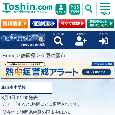
予備校・大学受験の東進ドットコム
MENU
お天気検索
会員登録
ログイン
Produced by 東進
Home
>
静岡県
>
伊豆の国市
韮山南小学校
8月9日 01:00発表
リロードすると1時間ごとに更新されます。
所在地：
静岡県伊豆の国市中817-1