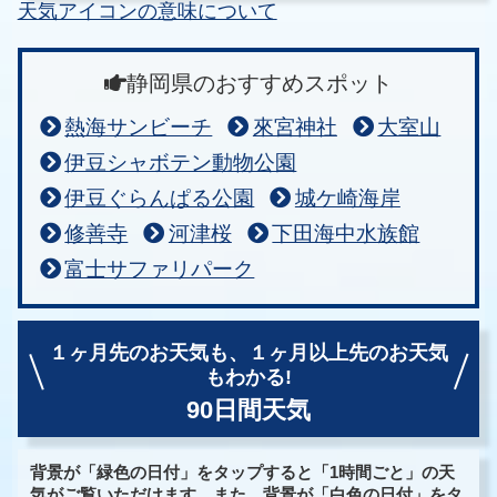
天気アイコンの意味について
静岡県のおすすめスポット
熱海サンビーチ
來宮神社
大室山
伊豆シャボテン動物公園
伊豆ぐらんぱる公園
城ケ崎海岸
修善寺
河津桜
下田海中水族館
富士サファリパーク
１ヶ月先のお天気も、
１ヶ月以上先のお天気
もわかる!
90日間天気
背景が「緑色の日付」をタップすると「1時間ごと」の天
気がご覧いただけます。また、背景が「白色の日付」をタ