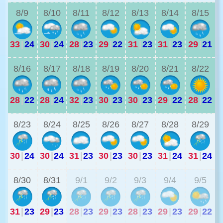
8/9
8/10
8/11
8/12
8/13
8/14
8/15
33
|
24
30
|
24
28
|
23
29
|
22
31
|
23
31
|
23
29
|
21
3
8/16
8/17
8/18
8/19
8/20
8/21
8/22
28
|
22
28
|
24
32
|
23
30
|
23
30
|
23
29
|
22
28
|
22
2
8/23
8/24
8/25
8/26
8/27
8/28
8/29
30
|
24
30
|
24
31
|
23
30
|
23
30
|
23
31
|
24
31
|
24
2
8/30
8/31
9/1
9/2
9/3
9/4
9/5
31
|
23
29
|
23
28
|
23
29
|
23
28
|
23
29
|
23
29
|
22