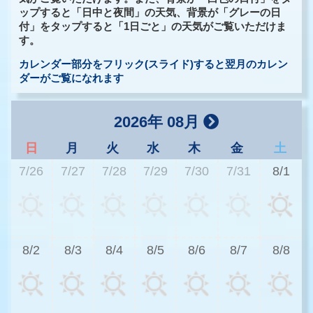
ップすると「日中と夜間」の天気、背景が「グレーの日
付」をタップすると「1日ごと」の天気がご覧いただけま
す。
カレンダー部分をフリック(スライド)すると翌月のカレン
ダーがご覧になれます
2026年 08月
日
月
火
水
木
金
土
7/26
7/27
7/28
7/29
7/30
7/31
8/1
3
8/2
8/3
8/4
8/5
8/6
8/7
8/8
2