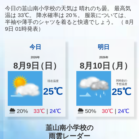
今日の韮山南小学校の天気は
晴れのち曇。
最高気
温は
33℃。
降水確率は
20％。
服装については、
半袖や薄手のシャツを着ると快適でしょう。
（
8月
9日 01時発表）
今日
明日
2026年
2026年
8
月
9
日
（日）
8
月
10
日
（月）
同時刻の
現在温度
予想温度
25℃
25℃
20%
33℃
|
24℃
50%
30℃
|
24℃
韮山南小学校の
雨雲レーダー