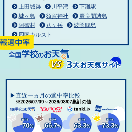
上田城跡
川平湾
下灘駅
城ヶ島
須賀神社
慶良間諸島
阿智村
八ヶ岳
波照間島
四国カルスト
▶直近一ヵ月の適中率比較
※2026/07/09～2026/08/07集計の値
適中率
適中率
適中率
適中率
70
66.7
63.3
73.3
%
%
%
%