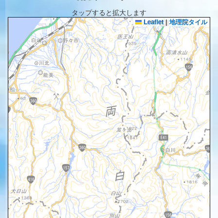
タップすると拡大します
Leaflet
|
地理院タイル