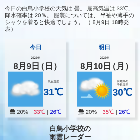
今日の白鳥小学校の天気は
曇。
最高気温は
33℃。
降水確率は
20％。
服装については、
半袖や薄手の
シャツを着ると快適でしょう。
（
8月9日 18時発
表）
今日
明日
2026年
2026年
8
月
9
日
（日）
8
月
10
日
（月）
同時刻の
現在温度
予想温度
31℃
30℃
20%
33℃
|
26℃
20%
35℃
|
26℃
白鳥小学校の
雨雲レーダー