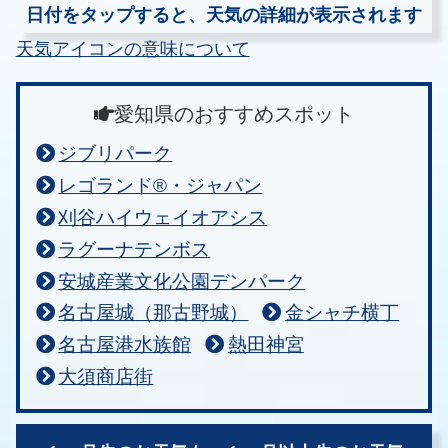
日付をタップすると、天気の詳細が表示されます
天気アイコンの意味について
愛知県のおすすめスポット
ジブリパーク
レゴランド®・ジャパン
刈谷ハイウェイオアシス
ラグーナテンボス
安城産業文化公園デンパーク
名古屋城（那古野城）
金シャチ横丁
名古屋港水族館
熱田神宮
大須商店街