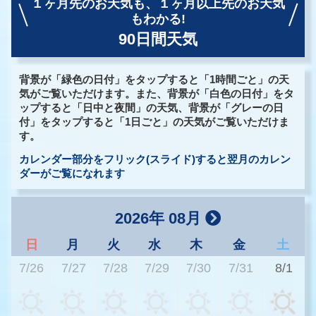
１ヶ月先のお天気も、
１ヶ月以上先のお天気
もわかる!
90日間天気
背景が「緑色の日付」をタップすると「1時間ごと」の天
気がご覧いただけます。また、背景が「白色の日付」をタ
ップすると「日中と夜間」の天気、背景が「グレーの日
付」をタップすると「1日ごと」の天気がご覧いただけま
す。
カレンダー部分をフリック(スライド)すると翌月のカレン
ダーがご覧になれます
2026年 08月
日
月
火
水
木
金
土
7/26
7/27
7/28
7/29
7/30
7/31
8/1
2