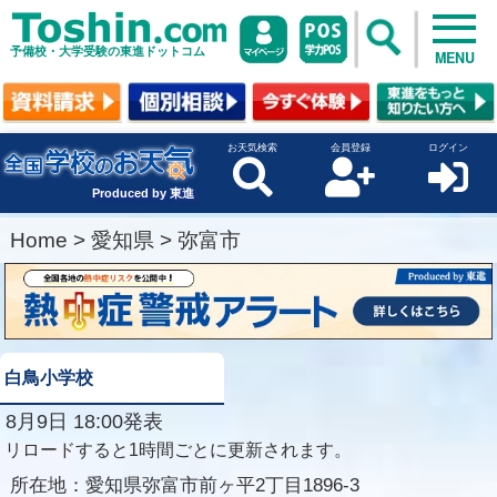
予備校・大学受験の東進ドットコム
MENU
お天気検索
会員登録
ログイン
Produced by 東進
Home
>
愛知県
>
弥富市
白鳥小学校
8月9日 18:00発表
リロードすると1時間ごとに更新されます。
所在地：
愛知県弥富市前ヶ平2丁目1896-3