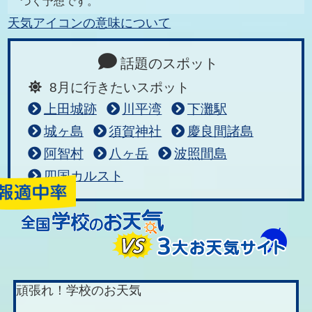
づく予想です。
天気アイコンの意味について
話題のスポット
8月に行きたいスポット
上田城跡
川平湾
下灘駅
城ヶ島
須賀神社
慶良間諸島
阿智村
八ヶ岳
波照間島
四国カルスト
頑張れ！学校のお天気