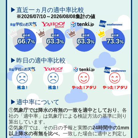
▶直近一ヵ月の適中率比較
※2026/07/10～2026/08/08集計の値
適中率
適中率
適中率
適中率
66.7
63.3
63.3
73.3
%
%
%
%
▶昨日の適中率比較
▶適中率について
①
気象庁では降水の有無の一致を適中としており、
各
社の「適中率」は気象庁による検証方法の基準に則り
算出しています。
②気象庁では、その日の予報と実際の
24時間中の1mm
以上降水の有無を比べ、
一致した場合に適中と判定し