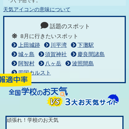
づく予想です。
天気アイコンの意味について
話題のスポット
8月に行きたいスポット
上田城跡
川平湾
下灘駅
城ヶ島
須賀神社
慶良間諸島
阿智村
八ヶ岳
波照間島
四国カルスト
頑張れ！学校のお天気