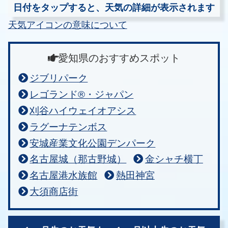
日付をタップすると、天気の詳細が表示されます
天気アイコンの意味について
愛知県のおすすめスポット
ジブリパーク
レゴランド®・ジャパン
刈谷ハイウェイオアシス
ラグーナテンボス
安城産業文化公園デンパーク
名古屋城（那古野城）
金シャチ横丁
名古屋港水族館
熱田神宮
大須商店街