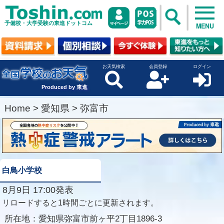
予備校・大学受験の東進ドットコム
MENU
お天気検索
会員登録
ログイン
Produced by 東進
Home
>
愛知県
>
弥富市
白鳥小学校
8月9日 17:00発表
リロードすると1時間ごとに更新されます。
所在地：
愛知県弥富市前ヶ平2丁目1896-3