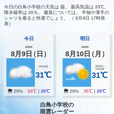
今日の白鳥小学校の天気は
曇。
最高気温は
33℃。
降水確率は
20％。
服装については、
半袖や薄手の
シャツを着ると快適でしょう。
（
8月9日 17時発
表）
今日
明日
2026年
2026年
8
月
9
日
（日）
8
月
10
日
（月）
同時刻の
現在温度
予想温度
31℃
31℃
20%
33℃
|
26℃
20%
35℃
|
26℃
白鳥小学校の
雨雲レーダー