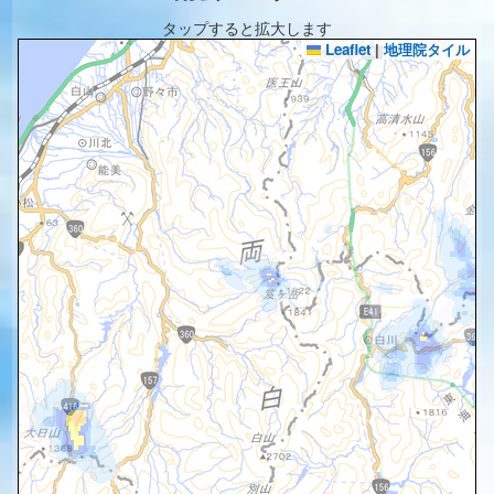
タップすると拡大します
Leaflet
|
地理院タイル