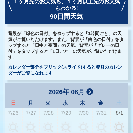
１ヶ月先のお天気も、
１ヶ月以上先のお天気
もわかる!
90日間天気
背景が「緑色の日付」をタップすると「1時間ごと」の天
気がご覧いただけます。また、背景が「白色の日付」をタ
ップすると「日中と夜間」の天気、背景が「グレーの日
付」をタップすると「1日ごと」の天気がご覧いただけま
す。
カレンダー部分をフリック(スライド)すると翌月のカレン
ダーがご覧になれます
2026年 08月
日
月
火
水
木
金
土
7/26
7/27
7/28
7/29
7/30
7/31
8/1
2