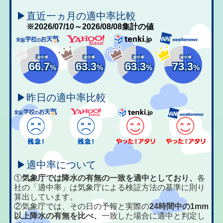
▶直近一ヵ月の適中率比較
※2026/07/10～2026/08/08集計の値
適中率
適中率
適中率
適中率
66.7
63.3
63.3
73.3
%
%
%
%
▶昨日の適中率比較
▶適中率について
①
気象庁では降水の有無の一致を適中としており、
各
社の「適中率」は気象庁による検証方法の基準に則り
算出しています。
②気象庁では、その日の予報と実際の
24時間中の1mm
以上降水の有無を比べ、
一致した場合に適中と判定し