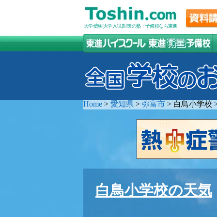
大学受験(大学入試)対策の塾・予備校なら東進
Home
>
愛知県
>
弥富市
>
白鳥小学校
白鳥小学校の天気