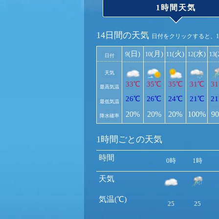
1時間天気
14日間の天気
日付をクリックすると、
(日)
(月)
(火)
(水)
9
10
11
12
13
日付
天気
33℃
35℃
35℃
31℃
3
最高気温
26℃
26℃
24℃
21℃
2
最低気温
20%
20%
20%
100%
9
降水確率
1時間ごとの天気
時間
0時
1時
天気
気温(℃)
25
25