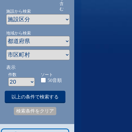
含
む
施設から検索
地域から検索
表示
件数
ソート
50音順
以上の条件で検索する
検索条件をクリア