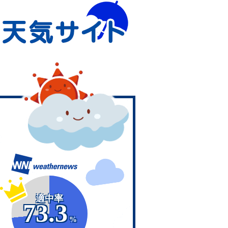
適中率
73.3
%