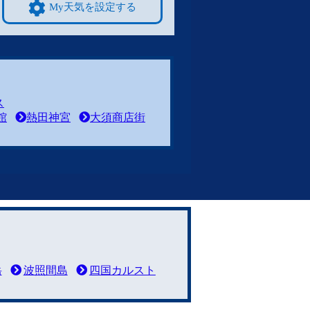
My天気を設定する
ス
館
熱田神宮
大須商店街
岳
波照間島
四国カルスト