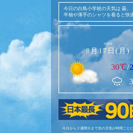
今日の白鳥小学校の天気は
曇。
半袖や薄手のシャツを着ると快
2026年
8月17日(月)
30℃
/
今日から２週間分まで先の天気が時間ごと