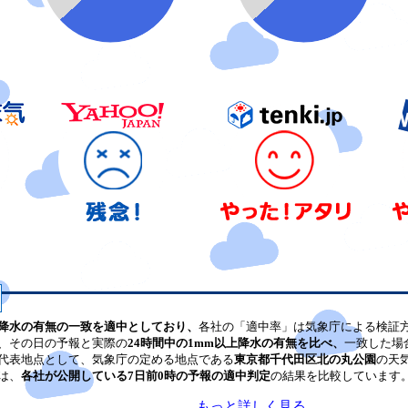
降水の有無の一致を適中としており、
各社の「適中率」は気象庁による検証
、その日の予報と実際の
24時間中の1mm以上降水の有無を比べ、
一致した場
代表地点として、気象庁の定める地点である
東京都千代田区北の丸公園
の天
は、
各社が公開している7日前0時の予報の適中判定
の結果を比較しています
もっと詳しく見る