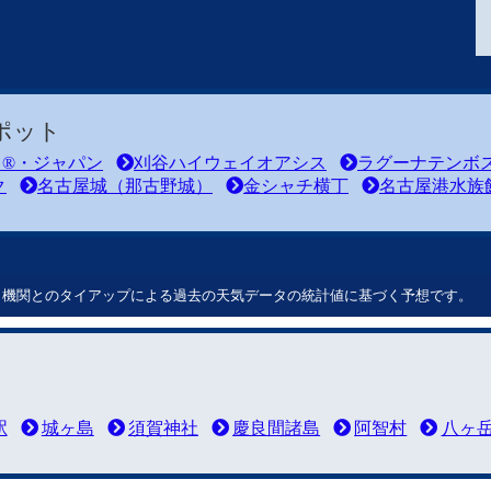
ポット
ド®・ジャパン
刈谷ハイウェイオアシス
ラグーナテンボ
ク
名古屋城（那古野城）
金シャチ横丁
名古屋港水族
ート機関とのタイアップによる過去の天気データの統計値に基づく予想です。
駅
城ヶ島
須賀神社
慶良間諸島
阿智村
八ヶ