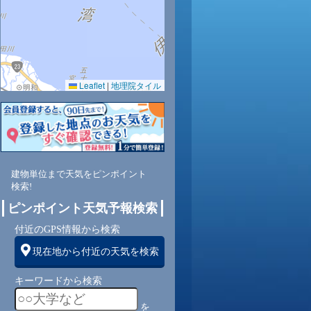
Leaflet
|
地理院タイル
5
70
66
62
60
60
61
64
68
西
南西
南西
南西
南
南
南
南
南西
建物単位まで天気をピンポイント
検索!
1
1
2
3
3
3
2
2
ピンポイント天気予報検索
付近のGPS情報から検索
現在地から付近の天気を検索
キーワードから検索
を