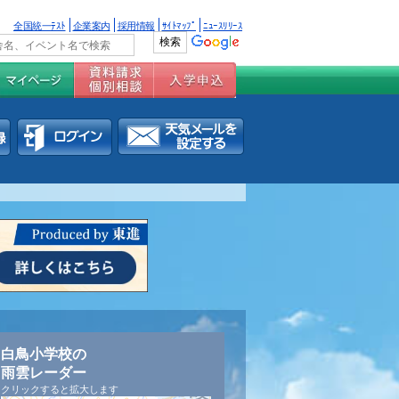
全国統一ﾃｽﾄ
企業案内
採用情報
ｻｲﾄﾏｯﾌﾟ
ﾆｭｰｽﾘﾘｰｽ
白鳥小学校の
雨雲レーダー
クリックすると拡大します