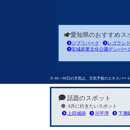
愛知県のおすすめス
ジブリパーク
レゴラン
安城産業文化公園デンパー
※ 46～90日の天気は、天気予報のエキスパ
話題のスポット
8月に行きたいスポット
上田城跡
川平湾
下灘