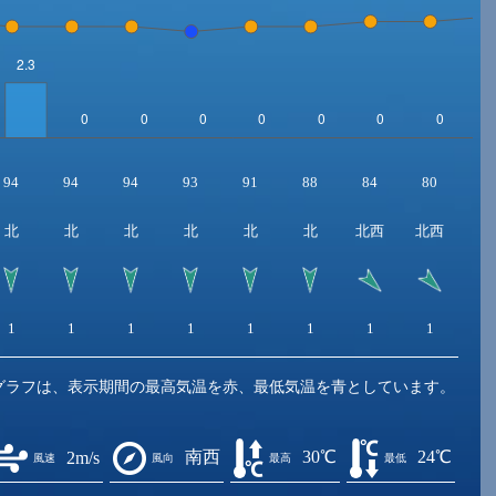
94
94
94
93
91
88
84
80
7
北
北
北
北
北
北
北西
北西
1
1
1
1
1
1
1
1
1
グラフは、表示期間の最高気温を赤、最低気温を青としています。
南西
30℃
24℃
2m/s
風速
風向
最高
最低