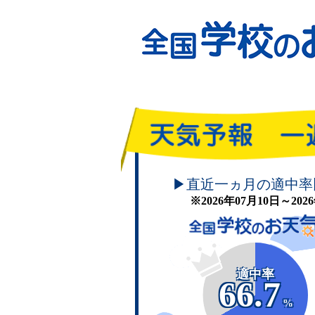
頑張れ！学校のお天気
▶直近一ヵ月の適中率
※2026年07月10日～20
適中率
66.7
%