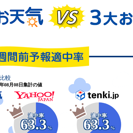
比較
26年08月08日集計の値
適中率
適中率
63.3
63.3
%
%