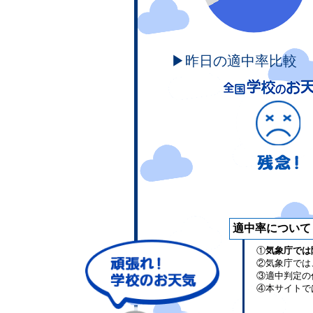
▶昨日の適中率比較
適中率について
①
気象庁では
②気象庁では
③適中判定の
④本サイトで