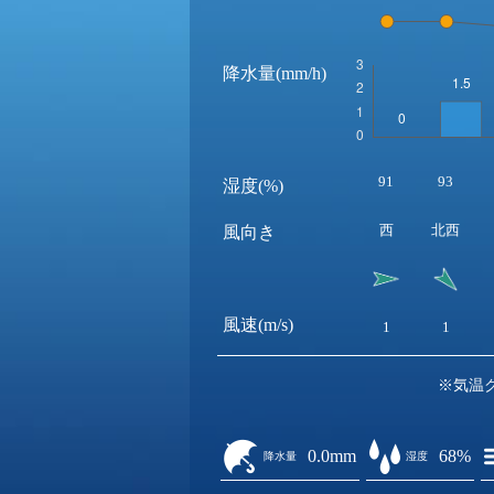
降水量(mm/h)
91
93
湿度(%)
西
北西
風向き
風速(m/s)
1
1
※気温
0.0mm
68%
降水量
湿度