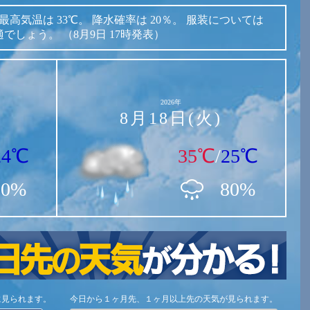
最高気温は
33℃。
降水確率は
20％。
服装については
適でしょう。
（8月9日 17時発表）
2026年
8月18日(火)
24℃
35℃
/
25℃
30%
80%
に見られます。
今日から１ヶ月先、１ヶ月以上先の天気が見られます。