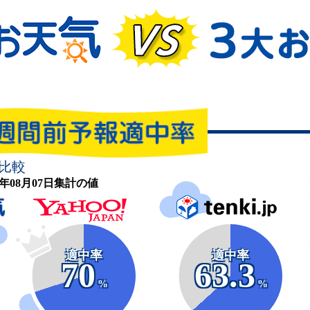
比較
26年08月07日集計の値
適中率
適中率
70
63.3
%
%