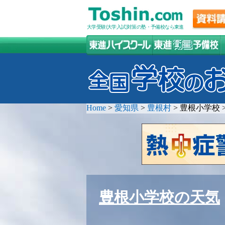
大学受験(大学入試)対策の塾・予備校なら東進
Home
>
愛知県
>
豊根村
>
豊根小学校
豊根小学校の天気