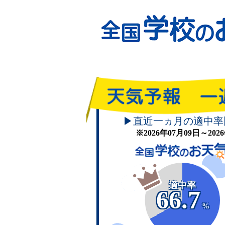
▶直近一ヵ月の適中率
※2026年07月09日～20
適中率
66.7
%