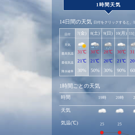
1時間天気
14日間の天気
日付をクリックすると、
(金)
(土)
(日)
(月)
7
8
9
10
11
日付
天気
31℃
30℃
28℃
30℃
3
最高気温
21℃
21℃
20℃
21℃
2
最低気温
30%
50%
30%
90%
6
降水確率
1時間ごとの天気
時間
19時
20時
天気
気温(℃)
25
25