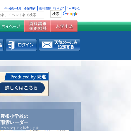
全国統一ﾃｽﾄ
企業案内
採用情報
ｻｲﾄﾏｯﾌﾟ
ﾆｭｰｽﾘﾘｰｽ
豊根小学校の
雨雲レーダー
クリックすると拡大します