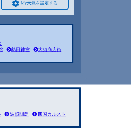
My天気を設定する
ス
館
熱田神宮
大須商店街
岳
波照間島
四国カルスト