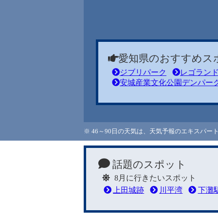
愛知県のおすすめス
ジブリパーク
レゴラン
安城産業文化公園デンパー
※ 46～90日の天気は、天気予報のエキスパ
話題のスポット
8月に行きたいスポット
上田城跡
川平湾
下灘