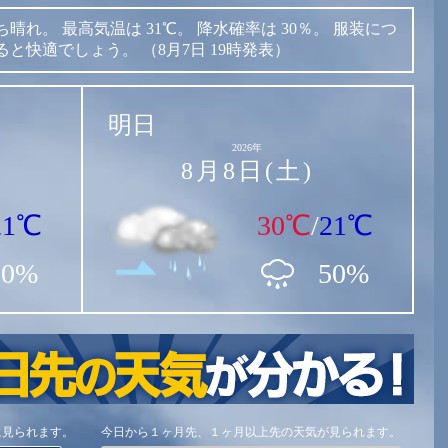
ち晴れ。
最高気温は
31℃。
降水確率は
30％。
服装につ
ると快適でしょう。
（8月7日 19時発表）
明日
2026年
8月8日(土)
21℃
30℃
/
21℃
30%
50%
に見られます。
今日から１ヶ月先、１ヶ月以上先の天気が見られます。