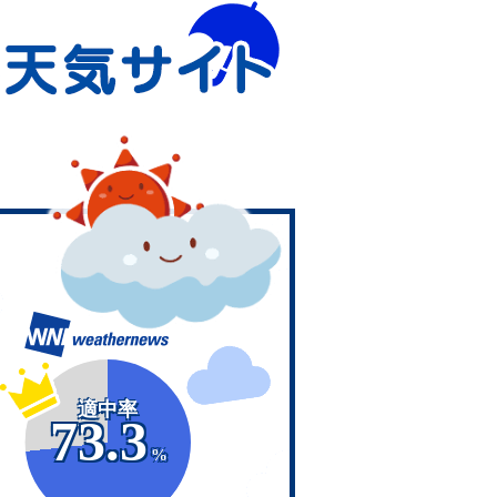
適中率
73.3
%