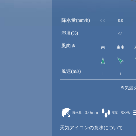
降水量(mm/h)
0.0
0.0
湿度(%)
-
98
風向き
南
東南
風速(m/s)
1
1
※気温
0.0mm
98%
降水量
湿度
天気アイコンの意味について