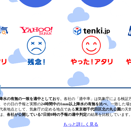
降水の有無の一致を適中としており、
各社の「適中率」は気象庁による検証
、その日の予報と実際の
24時間中の1mm以上降水の有無を比べ、
一致した場
代表地点として、気象庁の定める地点である
東京都千代田区北の丸公園
の天
は、
各社が公開している7日前0時の予報の適中判定
の結果を比較しています
もっと詳しく見る