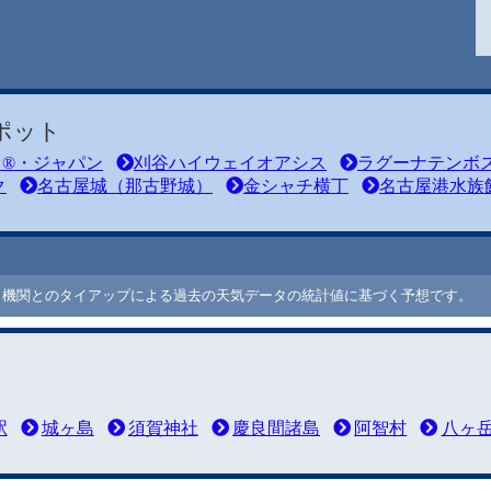
ポット
ド®・ジャパン
刈谷ハイウェイオアシス
ラグーナテンボ
ク
名古屋城（那古野城）
金シャチ横丁
名古屋港水族
ート機関とのタイアップによる過去の天気データの統計値に基づく予想です。
駅
城ヶ島
須賀神社
慶良間諸島
阿智村
八ヶ