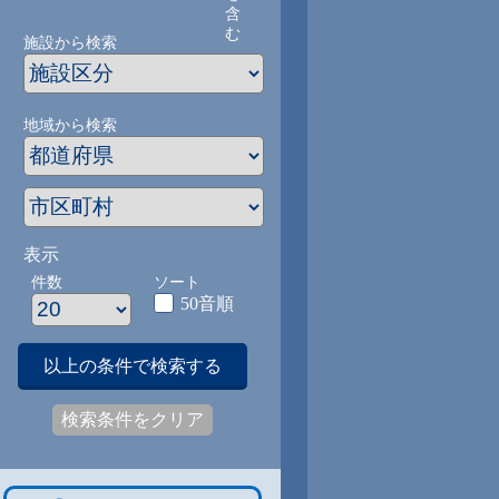
含
む
施設から検索
地域から検索
表示
件数
ソート
50音順
以上の条件で検索する
検索条件をクリア