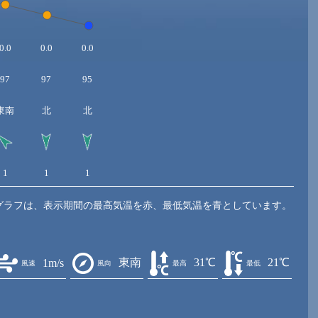
0.0
0.0
0.0
97
97
95
東南
北
北
1
1
1
グラフは、表示期間の最高気温を赤、最低気温を青としています。
東南
31℃
21℃
1m/s
風速
風向
最高
最低