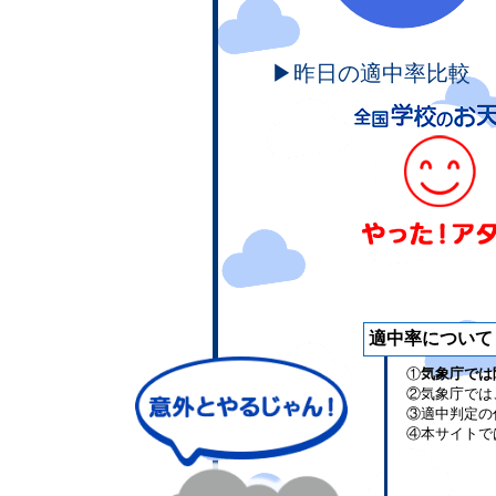
▶昨日の適中率比較
適中率について
①
気象庁では
②気象庁では
③適中判定の
④本サイトで