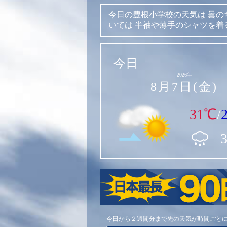
今日の豊根小学校の天気は
曇の
いては
半袖や薄手のシャツを着
今日
2026年
8月7日(金)
31℃
/
今日から２週間分まで先の天気が時間ごと