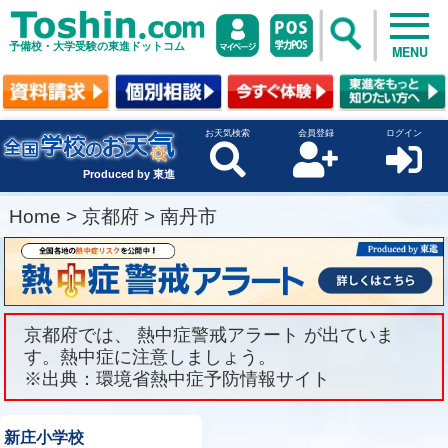
予備校・大学受験の東進ドットコム
MENU
お天気検索
会員登録
ログイン
Produced by 東進
Home
>
京都府
>
南丹市
京都府では、 熱中症警戒アラート が出ていま
す。熱中症に注意しましょう。
※出典：環境省熱中症予防情報サイト
新庄小学校