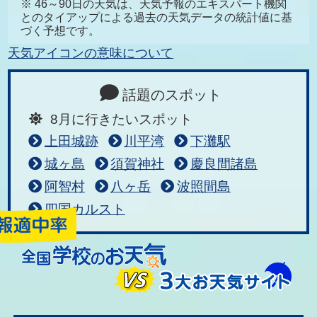
※ 46～90日の天気は、天気予報のエキスパート機関
とのタイアップによる過去の天気データの統計値に基
づく予想です。
天気アイコンの意味について
話題のスポット
8月に行きたいスポット
上田城跡
川平湾
下灘駅
城ヶ島
須賀神社
慶良間諸島
阿智村
八ヶ岳
波照間島
四国カルスト