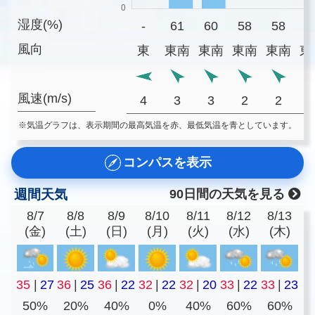
湿度(%)
-
61
60
58
58
6
風向
東
東南
東南
東南
東南
東
風速(m/s)
4
3
3
2
2
※気温グラフは、表示期間の最高気温を赤、最低気温を青としています。
コンパスを表示
週間天気
90日間の天気を見る
8/7
8/8
8/9
8/10
8/11
8/12
8/13
(金)
(土)
(日)
(月)
(火)
(水)
(木)
35
|
27
36
|
25
36
|
22
32
|
22
32
|
20
33
|
22
33
|
23
50%
20%
40%
0%
40%
60%
60%