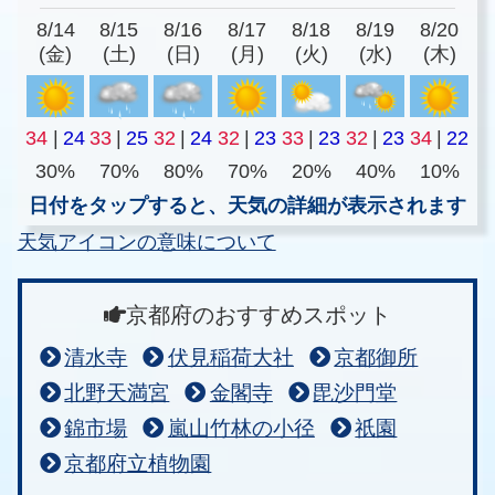
8/14
8/15
8/16
8/17
8/18
8/19
8/20
(金)
(土)
(日)
(月)
(火)
(水)
(木)
34
|
24
33
|
25
32
|
24
32
|
23
33
|
23
32
|
23
34
|
22
30%
70%
80%
70%
20%
40%
10%
日付をタップすると、天気の詳細が表示されます
天気アイコンの意味について
京都府のおすすめスポット
清水寺
伏見稲荷大社
京都御所
北野天満宮
金閣寺
毘沙門堂
錦市場
嵐山竹林の小径
祇園
京都府立植物園