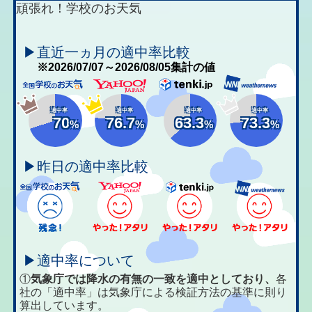
頑張れ！学校のお天気
▶直近一ヵ月の適中率比較
※2026/07/07～2026/08/05集計の値
適中率
適中率
適中率
適中率
70
76.7
63.3
73.3
%
%
%
%
▶昨日の適中率比較
▶適中率について
①
気象庁では降水の有無の一致を適中としており、
各
社の「適中率」は気象庁による検証方法の基準に則り
算出しています。