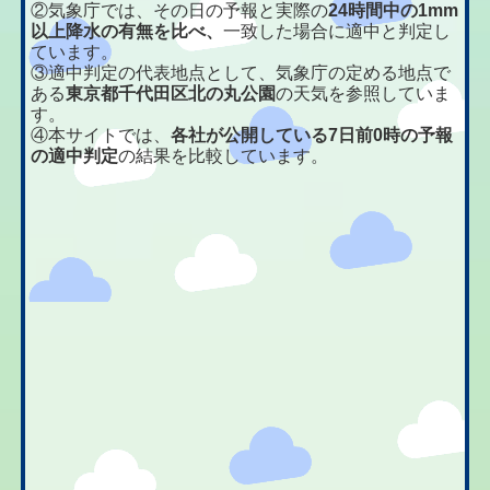
②気象庁では、その日の予報と実際の
24時間中の1mm
以上降水の有無を比べ、
一致した場合に適中と判定し
ています。
③適中判定の代表地点として、気象庁の定める地点で
ある
東京都千代田区北の丸公園
の天気を参照していま
す。
④本サイトでは、
各社が公開している7日前0時の予報
の適中判定
の結果を比較しています。