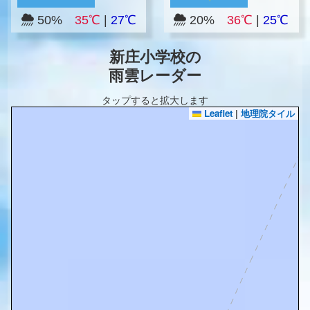
50%
35℃
|
27℃
20%
36℃
|
25℃
新庄小学校の
雨雲レーダー
タップすると拡大します
Leaflet
|
地理院タイル