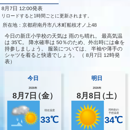
8月7日 12:00発表
リロードすると1時間ごとに更新されます。
所在地：
京都府南丹市八木町船枝才ノ上48
今日の新庄小学校の天気は
雨のち晴れ。
最高気温
は
35℃。
降水確率は
50％のため、外出時には傘を
持参しましょう。
服装については、
半袖や薄手の
シャツを着ると快適でしょう。
（
8月7日 12時発
表）
今日
明日
2026年
2026年
8
月
7
日
（金）
8
月
8
日
（土）
同時刻の
現在温度
予想温度
33℃
34℃