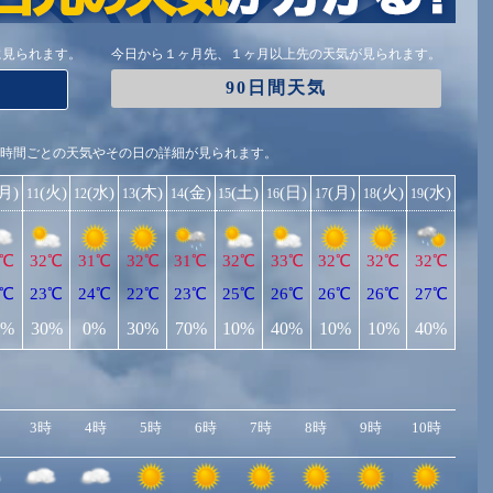
に見られます。
今日から１ヶ月先、１ヶ月以上先の天気が見られます。
90日間天気
1時間ごとの天気やその日の詳細が見られます。
(月)
(火)
(水)
(木)
(金)
(土)
(日)
(月)
(火)
(水)
11
12
13
14
15
16
17
18
19
3℃
32℃
31℃
32℃
31℃
32℃
33℃
32℃
32℃
32℃
6℃
23℃
24℃
22℃
23℃
25℃
26℃
26℃
26℃
27℃
0%
30%
0%
30%
70%
10%
40%
10%
10%
40%
3時
4時
5時
6時
7時
8時
9時
10時
11