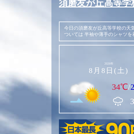
須磨友が丘高等学
今日の須磨友が丘高等学校の天
ついては
半袖や薄手のシャツを
2026年
8月8日(土)
34℃
/