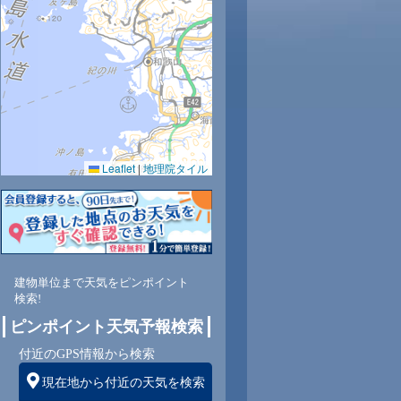
33
34
34
34
34
33
32
30
29
0.0
0.0
0.0
0.0
0.0
0.0
0.0
0.0
0.0
57
52
48
46
46
53
61
70
71
Leaflet
|
地理院タイル
東南
東南
東南
南
南西
南西
西
西
西
2
2
1
1
1
1
2
1
1
建物単位まで天気をピンポイント
検索!
ピンポイント天気予報検索
付近のGPS情報から検索
現在地から付近の天気を検索