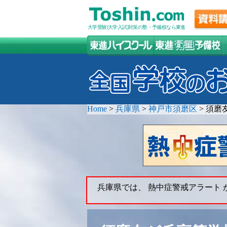
大学受験(大学入試)対策の塾・予備校なら東進
Home
>
兵庫県
>
神戸市須磨区
>
須磨
兵庫県では、 熱中症警戒アラート