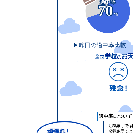
適中率
70
%
▶昨日の適中率比較
適中率について
①
気象庁では
②気象庁では