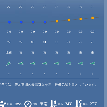
27
27
27
27
28
29
30
31
32
0.0
0.0
0.0
0.0
0.0
0.0
0.0
0.0
0.0
79
79
80
81
80
79
77
71
64
北東
東
東
東
東
東
東
東
東
4
4
4
4
4
4
3
3
3
グラフは、表示期間の最高気温を赤、最低気温を青としています。
東南
34℃
27℃
2m/s
風速
風向
最高
最低