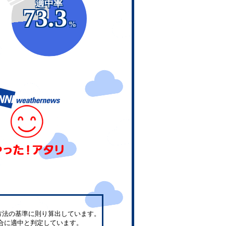
適中率
73.3
%
方法の基準に則り算出しています。
合に適中と判定しています。