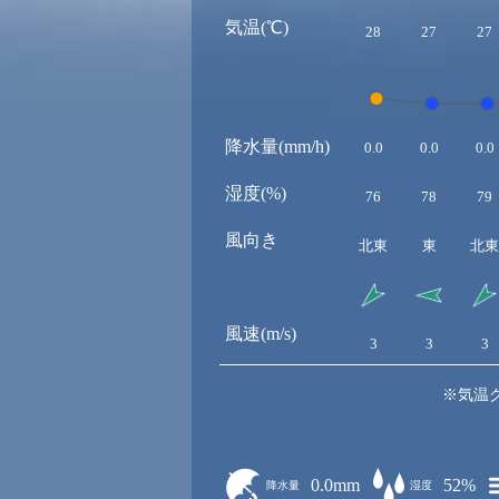
気温(℃)
28
27
27
降水量(mm/h)
0.0
0.0
0.0
湿度(%)
76
78
79
風向き
北東
東
北東
風速(m/s)
3
3
3
※気温
0.0mm
52%
降水量
湿度