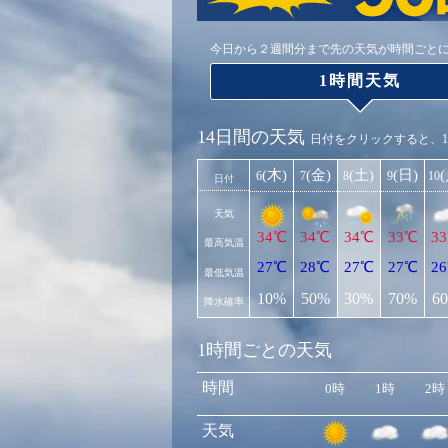
今日から２週間分まで先の天気が時間ごと
1時間天気
14日間の天気
日付をクリックすると、
(木)
(金)
(土)
(日)
6
7
8
9
10
日付
天気
34℃
34℃
34℃
33℃
3
最高気温
27℃
28℃
27℃
27℃
2
最低気温
10%
50%
30%
70%
6
降水確率
1時間ごとの天気
時間
0時
1時
2時
天気