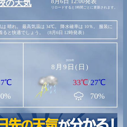
8月6日 12:00発表
校の天気
リロードすると1時間ごとに更新されます。
気は
晴れ。
最高気温は
34℃。
降水確率は
10％。
服装に
着ると快適でしょう。
（8月6日 12時発表）
2026年
8月9日(日)
27℃
33℃
/
27℃
30%
70%