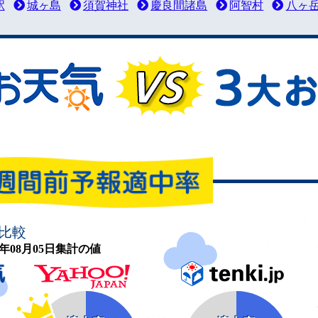
駅
城ヶ島
須賀神社
慶良間諸島
阿智村
八ヶ
比較
26年08月05日集計の値