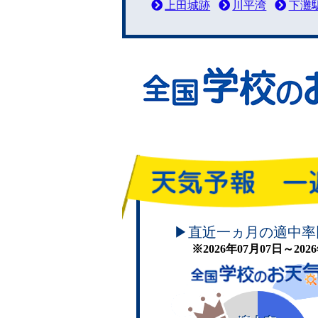
上田城跡
川平湾
下灘
頑張れ！学校のお天気
▶直近一ヵ月の適中率
※2026年07月07日～20