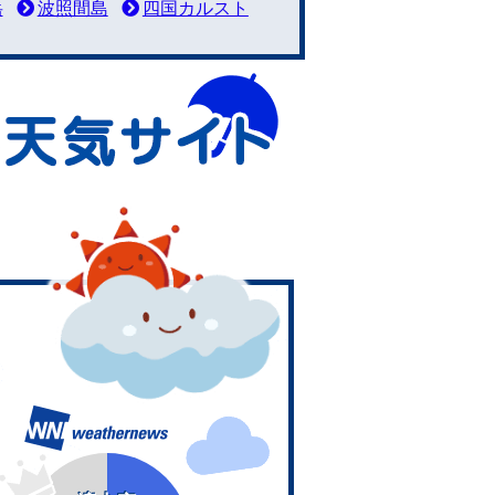
岳
波照間島
四国カルスト