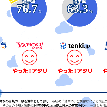
適中率
適中率
76.7
63.3
%
%
降水の有無の一致を適中としており、
各社の「適中率」は気象庁による検証
、その日の予報と実際の
24時間中の1mm以上降水の有無を比べ、
一致した場