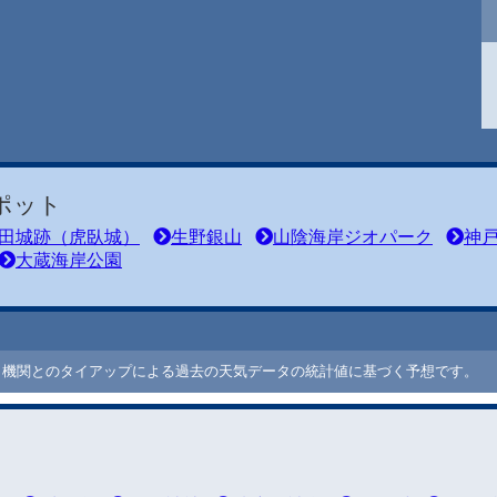
ポット
田城跡（虎臥城）
生野銀山
山陰海岸ジオパーク
神
大蔵海岸公園
ート機関とのタイアップによる過去の天気データの統計値に基づく予想です。