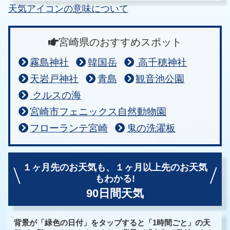
天気アイコンの意味について
宮崎県のおすすめスポット
霧島神社
韓国岳
高千穂神社
天岩戸神社
青島
観音池公園
クルスの海
宮崎市フェニックス自然動物園
フローランテ宮崎
鬼の洗濯板
１ヶ月先のお天気も、
１ヶ月以上先のお天気
もわかる!
90日間天気
背景が「緑色の日付」をタップすると「1時間ごと」の天