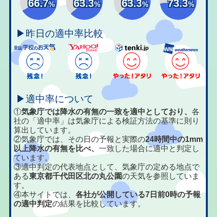
66.7
63.3
63.3
73.3
%
%
%
%
▶昨日の適中率比較
▶適中率について
①
気象庁では降水の有無の一致を適中としており、
各
社の「適中率」は気象庁による検証方法の基準に則り
算出しています。
②気象庁では、その日の予報と実際の
24時間中の1mm
以上降水の有無を比べ、
一致した場合に適中と判定し
ています。
③適中判定の代表地点として、気象庁の定める地点で
ある
東京都千代田区北の丸公園
の天気を参照していま
す。
④本サイトでは、
各社が公開している7日前0時の予報
の適中判定
の結果を比較しています。