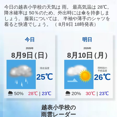
今日の越表小学校の天気は
雨。
最高気温は
28℃。
降水確率は
50％のため、外出時には傘を持参しま
しょう。
服装については、
半袖や薄手のシャツを
着ると快適でしょう。
（
8月9日 18時発表）
今日
明日
2026年
2026年
8
月
9
日
（日）
8
月
10
日
（月）
同時刻の
現在温度
予想温度
25℃
26℃
50%
28℃
|
23℃
20%
30℃
|
23℃
越表小学校の
雨雲レーダー