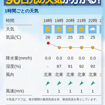
1時間ごとの天気
時間
18時
19時
20時
21時
22時
2
天気
気温(℃)
26
25
25
25
25
2
降水量(mm/h)
0.0
0.0
0.0
0.0
0.0
0
湿度(%)
-
87
91
92
92
9
風向
北東
北東
北東
北東
北東
北
風速(m/s)
1
1
1
1
1
※気温グラフは、表示期間の最高気温を赤、最低気温を青としています。