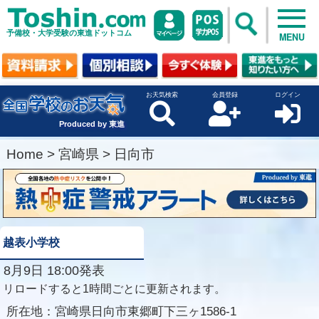
予備校・大学受験の東進ドットコム
MENU
お天気検索
会員登録
ログイン
Produced by 東進
Home
>
宮崎県
>
日向市
越表小学校
8月9日 18:00発表
リロードすると1時間ごとに更新されます。
所在地：
宮崎県日向市東郷町下三ヶ1586-1