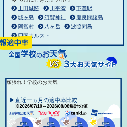
上田城跡
川平湾
下灘駅
城ヶ島
須賀神社
慶良間諸島
阿智村
八ヶ岳
波照間島
四国カルスト
頑張れ！学校のお天気
▶直近一ヵ月の適中率比較
※2026/07/10～2026/08/08集計の値
適中率
適中率
適中率
適中率