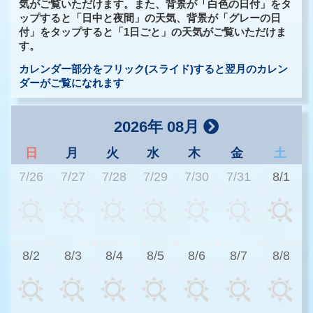
気がご覧いただけます。また、背景が「白色の日付」をタ
ップすると「日中と夜間」の天気、背景が「グレーの日
付」をタップすると「1日ごと」の天気がご覧いただけま
す。
カレンダー部分をフリック(スライド)すると翌月のカレン
ダーがご覧になれます
2026年 08月
日
月
火
水
木
金
土
7/26
7/27
7/28
7/29
7/30
7/31
8/1
3
8/2
8/3
8/4
8/5
8/6
8/7
8/8
2