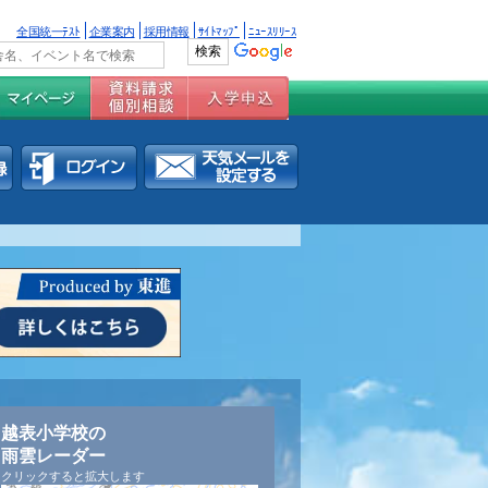
全国統一ﾃｽﾄ
企業案内
採用情報
ｻｲﾄﾏｯﾌﾟ
ﾆｭｰｽﾘﾘｰｽ
越表小学校の
雨雲レーダー
クリックすると拡大します