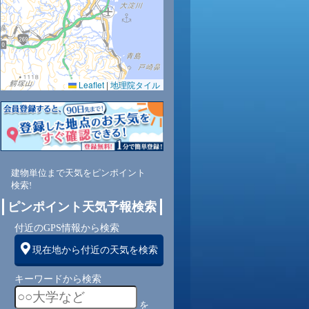
Leaflet
|
地理院タイル
2
56
52
51
50
53
56
61
66
東
東南
東南
東南
東南
東南
東南
東南
東南
建物単位まで天気をピンポイント
検索!
3
3
3
3
3
3
3
3
ピンポイント天気予報検索
付近のGPS情報から検索
現在地から付近の天気を検索
キーワードから検索
を