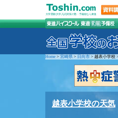
大学受験(大学入試)対策の塾・予備校なら東進
Home
>
宮崎県
>
日向市
>
越表小学校
越表小学校の天気