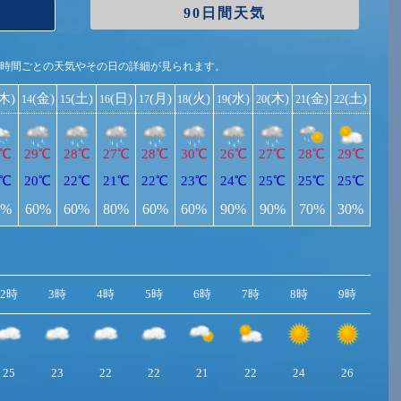
90日間天気
1時間ごとの天気やその日の詳細が見られます。
(木)
(金)
(土)
(日)
(月)
(火)
(水)
(木)
(金)
(土)
14
15
16
17
18
19
20
21
22
8℃
29℃
28℃
27℃
28℃
30℃
26℃
27℃
28℃
29℃
1℃
20℃
22℃
21℃
22℃
23℃
24℃
25℃
25℃
25℃
0%
60%
60%
80%
60%
60%
90%
90%
70%
30%
2時
3時
4時
5時
6時
7時
8時
9時
10
25
23
22
22
21
22
24
26
2