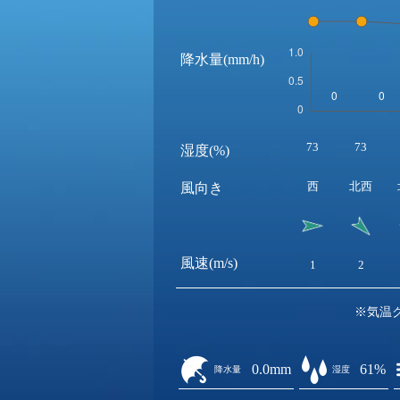
降水量(mm/h)
73
73
湿度(%)
西
北西
風向き
風速(m/s)
1
2
※気温
0.0mm
61%
降水量
湿度