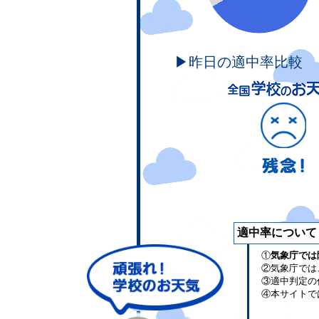
▶昨日の適中率比較
適中率について
①
気象庁では
②気象庁では
③適中判定の
④本サイトで