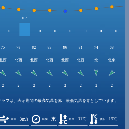
75
78
82
83
86
81
74
68
6
北西
北西
北西
北西
北西
北西
北
北東
2
2
2
2
2
2
2
2
2
グラフは、表示期間の最高気温を赤、最低気温を青としています。
東
31℃
19℃
3m/s
風速
風向
最高
最低