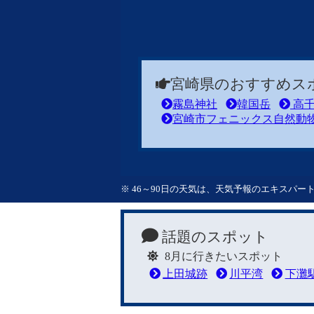
宮崎県のおすすめス
霧島神社
韓国岳
高千
宮崎市フェニックス自然動
※ 46～90日の天気は、天気予報のエキスパ
話題のスポット
8月に行きたいスポット
上田城跡
川平湾
下灘