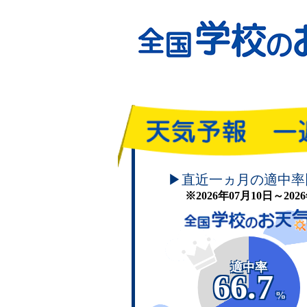
頑張れ！学校のお天気
▶直近一ヵ月の適中率
※2026年07月10日～20
適中率
66.7
%