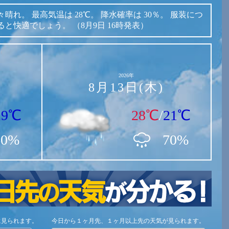
々晴れ。
最高気温は
28℃。
降水確率は
30％。
服装につ
ると快適でしょう。
（8月9日 16時発表）
2026年
8月13日(木)
19℃
28℃
/
21℃
60%
70%
に見られます。
今日から１ヶ月先、１ヶ月以上先の天気が見られます。