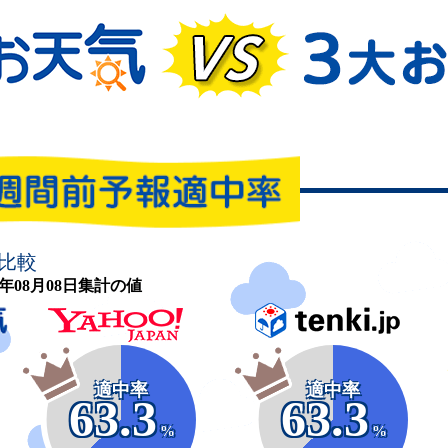
比較
26年08月08日集計の値
適中率
適中率
63.3
63.3
%
%