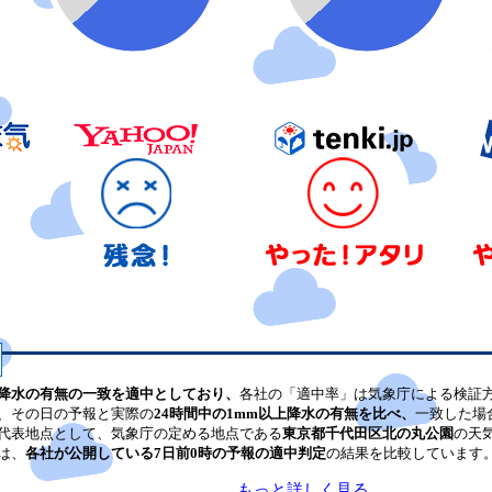
降水の有無の一致を適中としており、
各社の「適中率」は気象庁による検証
、その日の予報と実際の
24時間中の1mm以上降水の有無を比べ、
一致した場
代表地点として、気象庁の定める地点である
東京都千代田区北の丸公園
の天
は、
各社が公開している7日前0時の予報の適中判定
の結果を比較しています
もっと詳しく見る