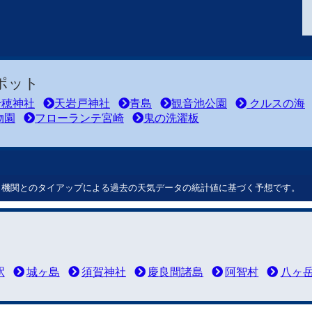
ポット
穂神社
天岩戸神社
青島
観音池公園
クルスの海
物園
フローランテ宮崎
鬼の洗濯板
ート機関とのタイアップによる過去の天気データの統計値に基づく予想です。
駅
城ヶ島
須賀神社
慶良間諸島
阿智村
八ヶ