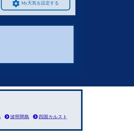
My天気を設定する
岳
波照間島
四国カルスト