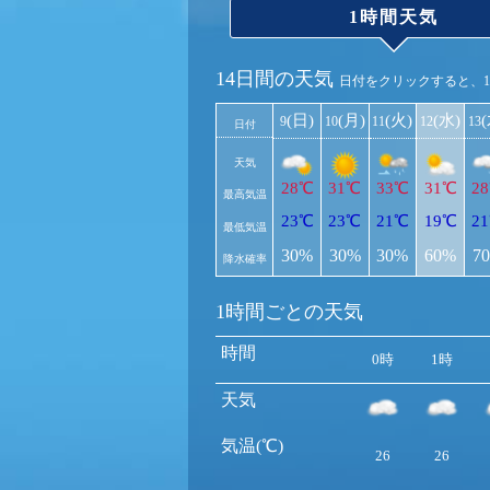
1時間天気
14日間の天気
日付をクリックすると、
(日)
(月)
(火)
(水)
9
10
11
12
13
日付
天気
28℃
31℃
33℃
31℃
2
最高気温
23℃
23℃
21℃
19℃
2
最低気温
30%
30%
30%
60%
7
降水確率
1時間ごとの天気
時間
0時
1時
天気
気温(℃)
26
26