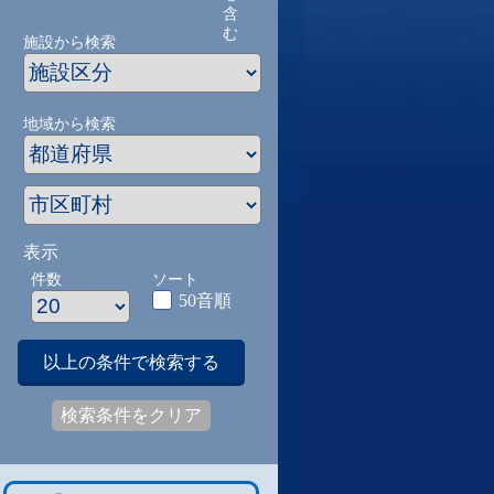
含
む
施設から検索
地域から検索
表示
件数
ソート
50音順
以上の条件で検索する
検索条件をクリア