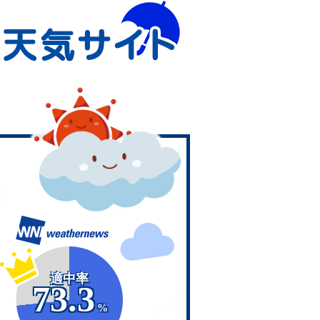
適中率
73.3
%