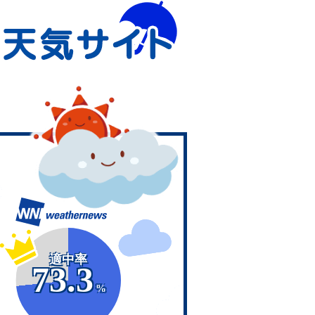
適中率
73.3
%