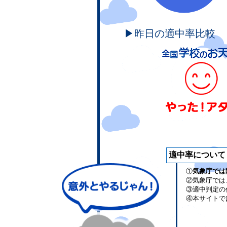
▶昨日の適中率比較
適中率について
①
気象庁では
②気象庁では
③適中判定の
④本サイトで