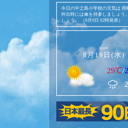
今日の中之島小学校の天気は
雨
外出時には傘を持参しましょう
しょう。
（8月9日 02時発表）
2026年
8月19日(水)
29℃
/