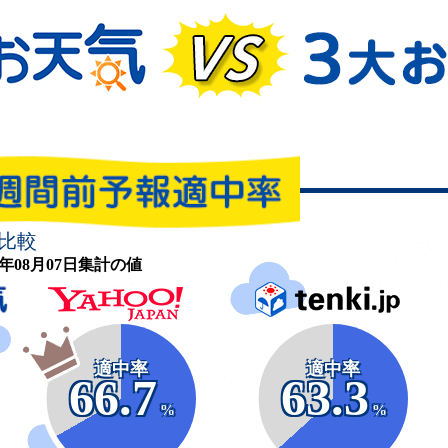
比較
26年08月07日集計の値
適中率
適中率
66.7
63.3
%
%