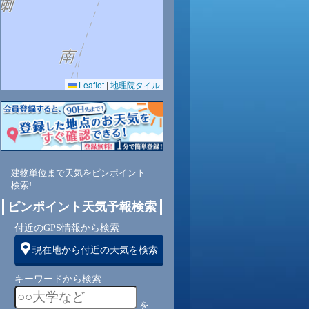
0.0
0.0
0.0
0.0
0.0
0.0
0.0
0.0
0.0
Leaflet
|
地理院タイル
80
80
80
80
80
80
80
80
80
東
東
東
東
東
東
東
東
東
建物単位まで天気をピンポイント
10
10
10
11
10
10
10
10
10
検索!
ピンポイント天気予報検索
付近のGPS情報から検索
現在地から付近の天気を検索
キーワードから検索
を