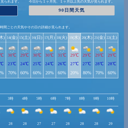
に見られます。
今日から１ヶ月先、１ヶ月以上先の天気が見られます。
90日間天気
1時間ごとの天気やその日の詳細が見られます。
(木)
(金)
(土)
(日)
(月)
(火)
(水)
(木)
(金)
(土)
14
15
16
17
18
19
20
21
22
0℃
30℃
29℃
30℃
30℃
31℃
29℃
29℃
29℃
29℃
4℃
23℃
24℃
25℃
24℃
26℃
27℃
27℃
28℃
28℃
0%
70%
60%
60%
20%
60%
20%
80%
70%
60%
3時
4時
5時
6時
7時
8時
9時
10時
11
28
28
27
27
28
28
28
29
29