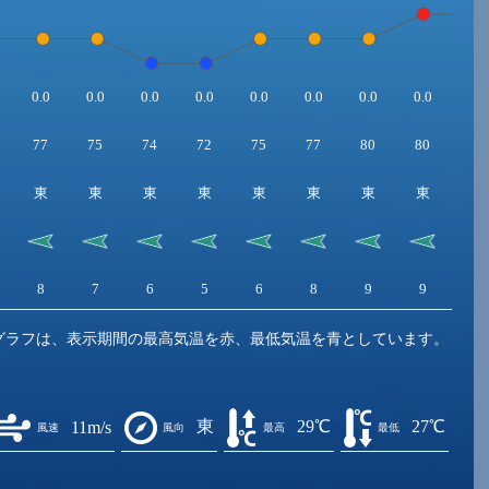
0.0
0.0
0.0
0.0
0.0
0.0
0.0
0.0
0.0
77
75
74
72
75
77
80
80
80
東
東
東
東
東
東
東
東
東
8
7
6
5
6
8
9
9
10
グラフは、表示期間の最高気温を赤、最低気温を青としています。
東
29℃
27℃
11m/s
風速
風向
最高
最低