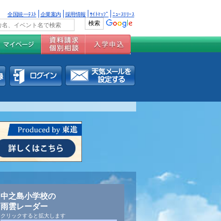
全国統一ﾃｽﾄ
企業案内
採用情報
ｻｲﾄﾏｯﾌﾟ
ﾆｭｰｽﾘﾘｰｽ
中之島小学校の
雨雲レーダー
クリックすると拡大します