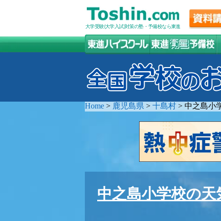
大学受験(大学入試)対策の塾・予備校なら東進
Home
>
鹿児島県
>
十島村
>
中之島小
中之島小学校の天