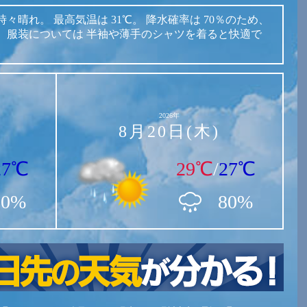
時々晴れ。
最高気温は
31℃。
降水確率は
70％のため、
。
服装については
半袖や薄手のシャツを着ると快適で
2026年
8月20日(木)
27℃
29℃
/
27℃
20%
80%