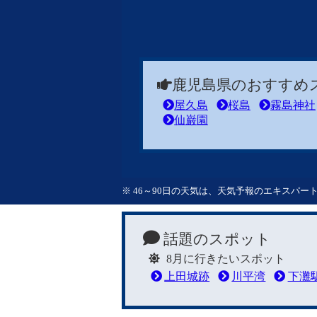
鹿児島県のおすすめ
屋久島
桜島
霧島神社
仙巌園
※ 46～90日の天気は、天気予報のエキスパ
話題のスポット
8月に行きたいスポット
上田城跡
川平湾
下灘