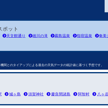
スポット
天文館通り
雄川の滝
霧島温泉
指宿温泉
奄美
ート機関とのタイアップによる過去の天気データの統計値に基づく予想です。
駅
城ヶ島
須賀神社
慶良間諸島
阿智村
八ヶ