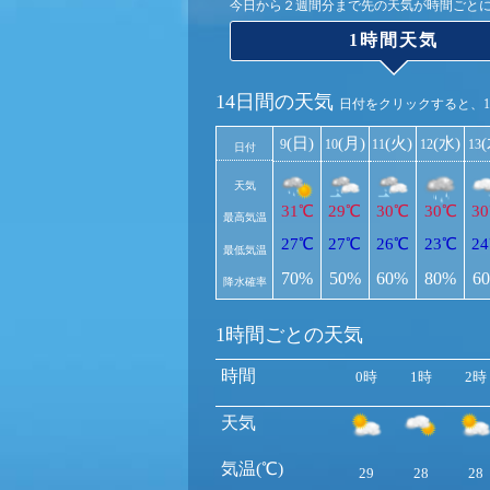
今日から２週間分まで先の天気が時間ごと
1時間天気
14日間の天気
日付をクリックすると、
(日)
(月)
(火)
(水)
9
10
11
12
13
日付
天気
31℃
29℃
30℃
30℃
3
最高気温
27℃
27℃
26℃
23℃
2
最低気温
70%
50%
60%
80%
6
降水確率
1時間ごとの天気
時間
0時
1時
2時
天気
気温(℃)
29
28
28