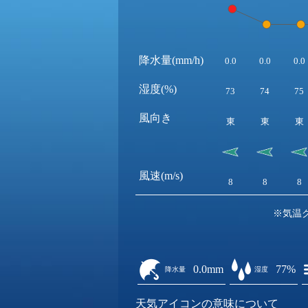
降水量(mm/h)
0.0
0.0
0.0
湿度(%)
73
74
75
風向き
東
東
東
風速(m/s)
8
8
8
※気温
0.0mm
77%
降水量
湿度
天気アイコンの意味について