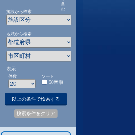
含
む
施設から検索
地域から検索
表示
件数
ソート
50音順
以上の条件で検索する
検索条件をクリア