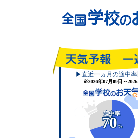
▶直近一ヵ月の適中率
※2026年07月09日～20
適中率
70
%