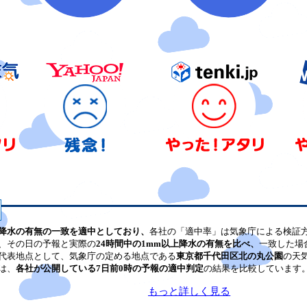
降水の有無の一致を適中としており、
各社の「適中率」は気象庁による検証
、その日の予報と実際の
24時間中の1mm以上降水の有無を比べ、
一致した場
代表地点として、気象庁の定める地点である
東京都千代田区北の丸公園
の天
は、
各社が公開している7日前0時の予報の適中判定
の結果を比較しています
もっと詳しく見る