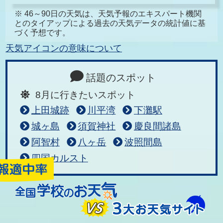
※ 46～90日の天気は、天気予報のエキスパート機関
とのタイアップによる過去の天気データの統計値に基
づく予想です。
天気アイコンの意味について
話題のスポット
8月に行きたいスポット
上田城跡
川平湾
下灘駅
城ヶ島
須賀神社
慶良間諸島
阿智村
八ヶ岳
波照間島
四国カルスト