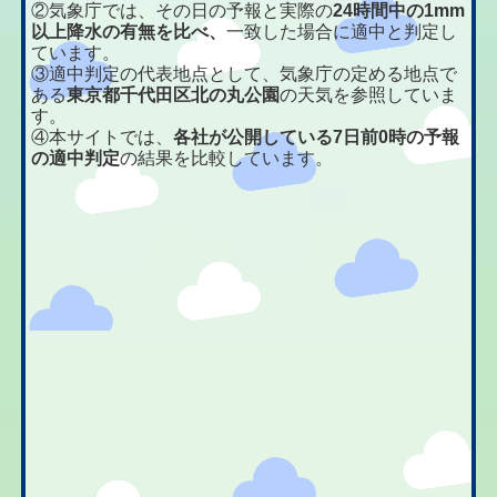
②気象庁では、その日の予報と実際の
24時間中の1mm
以上降水の有無を比べ、
一致した場合に適中と判定し
ています。
③適中判定の代表地点として、気象庁の定める地点で
ある
東京都千代田区北の丸公園
の天気を参照していま
す。
④本サイトでは、
各社が公開している7日前0時の予報
の適中判定
の結果を比較しています。