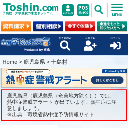
予備校・大学受験の東進ドットコム
MENU
お天気検索
会員登録
ログイン
Produced by 東進
Home
>
鹿児島県
>
十島村
鹿児島県（鹿児島県（奄美地方除く））では、
熱中症警戒アラート が出ています。熱中症に注
意しましょう。
※出典：環境省熱中症予防情報サイト