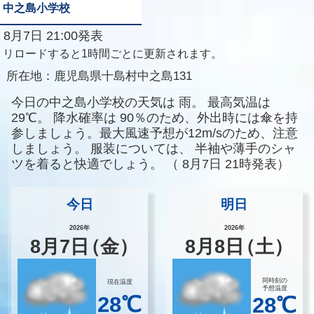
中之島小学校
8月7日 21:00発表
リロードすると1時間ごとに更新されます。
所在地：
鹿児島県十島村中之島131
今日の中之島小学校の天気は
雨。
最高気温は
29℃。
降水確率は
90％のため、外出時には傘を持
参しましょう。最大風速予想が12m/sのため、注意
しましょう。
服装については、
半袖や薄手のシャ
ツを着ると快適でしょう。
（
8月7日 21時発表）
今日
明日
2026年
2026年
8
月
7
日
（金）
8
月
8
日
（土）
同時刻の
現在温度
予想温度
28℃
28℃