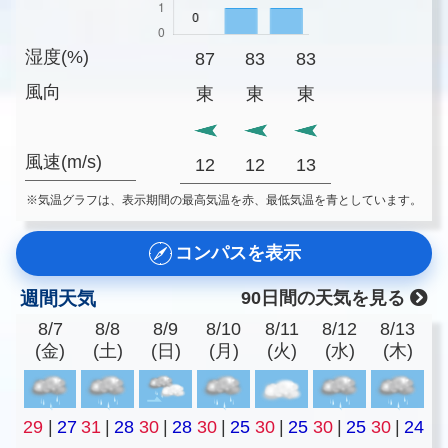
湿度(%)
87
83
83
風向
東
東
東
風速(m/s)
12
12
13
※気温グラフは、表示期間の最高気温を赤、最低気温を青としています。
コンパスを表示
週間天気
90日間の天気を見る
8/7
8/8
8/9
8/10
8/11
8/12
8/13
(金)
(土)
(日)
(月)
(火)
(水)
(木)
29
|
27
31
|
28
30
|
28
30
|
25
30
|
25
30
|
25
30
|
24