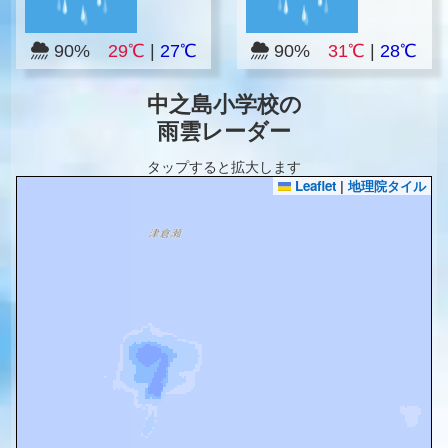
90%
29℃
|
27℃
90%
31℃
|
28℃
中之島小学校の
雨雲レーダー
タップすると拡大します
Leaflet
|
地理院タイル