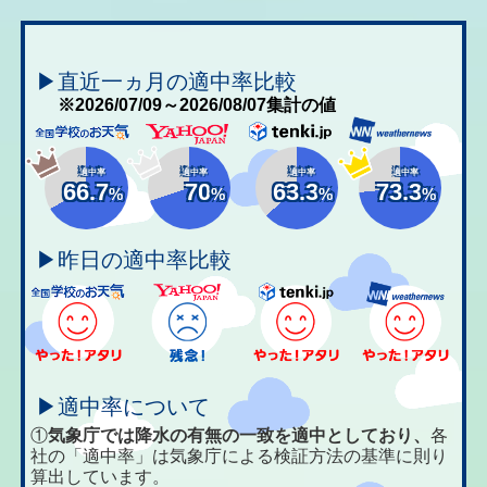
▶直近一ヵ月の適中率比較
※2026/07/09～2026/08/07集計の値
適中率
適中率
適中率
適中率
66.7
70
63.3
73.3
%
%
%
%
▶昨日の適中率比較
▶適中率について
①
気象庁では降水の有無の一致を適中としており、
各
社の「適中率」は気象庁による検証方法の基準に則り
算出しています。