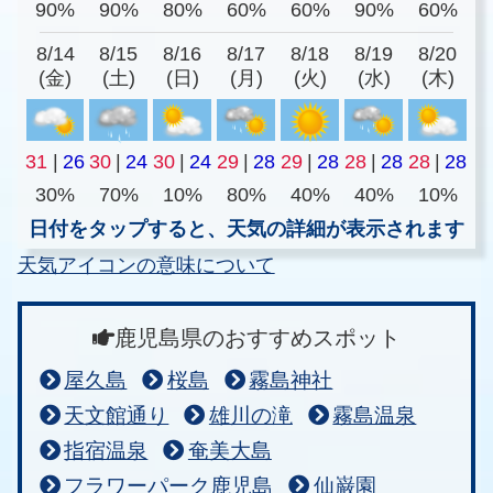
90%
90%
80%
60%
60%
90%
60%
8/14
8/15
8/16
8/17
8/18
8/19
8/20
(金)
(土)
(日)
(月)
(火)
(水)
(木)
31
|
26
30
|
24
30
|
24
29
|
28
29
|
28
28
|
28
28
|
28
30%
70%
10%
80%
40%
40%
10%
日付をタップすると、天気の詳細が表示されます
天気アイコンの意味について
鹿児島県のおすすめスポット
屋久島
桜島
霧島神社
天文館通り
雄川の滝
霧島温泉
指宿温泉
奄美大島
フラワーパーク鹿児島
仙巌園