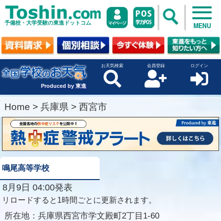
予備校・大学受験の東進ドットコム
MENU
お天気検索
会員登録
ログイン
Produced by 東進
Home
>
兵庫県
>
西宮市
鳴尾高等学校
8月9日 04:00発表
リロードすると1時間ごとに更新されます。
所在地：
兵庫県西宮市学文殿町2丁目1-60