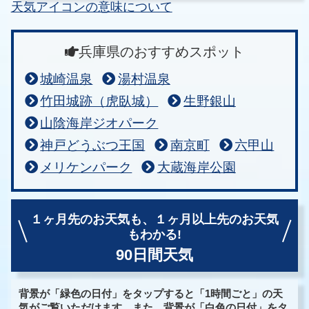
天気アイコンの意味について
兵庫県のおすすめスポット
城崎温泉
湯村温泉
竹田城跡（虎臥城）
生野銀山
山陰海岸ジオパーク
神戸どうぶつ王国
南京町
六甲山
メリケンパーク
大蔵海岸公園
１ヶ月先のお天気も、
１ヶ月以上先のお天気
もわかる!
90日間天気
背景が「緑色の日付」をタップすると「1時間ごと」の天
気がご覧いただけます。また、背景が「白色の日付」をタ