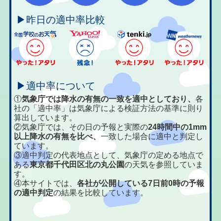
▶昨日の適中率比較
▶適中率について
①
気象庁では降水の有無の一致を適中としており、
各
社の「適中率」は気象庁による検証方法の基準に則り
算出しています。
②気象庁では、その日の予報と実際の
24時間中の1mm
以上降水の有無を比べ、
一致した場合に適中と判定し
ています。
③適中判定の代表地点として、気象庁の定める地点で
ある
東京都千代田区北の丸公園
の天気を参照していま
す。
④本サイトでは、
各社が公開している7日前0時の予報
の適中判定
の結果を比較しています。