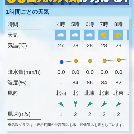
1時間ごとの天気
時間
4時
5時
6時
7時
8時
9
天気
気温(℃)
27
28
28
28
29
3
降水量(mm/h)
0.0
0.0
0.0
0.0
0.0
0
湿度(%)
-
84
86
84
82
7
風向
北西
北
北東
北東
北東
北
風速(m/s)
1
2
2
2
2
※気温グラフは、表示期間の最高気温を赤、最低気温を青としています。