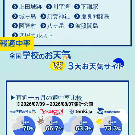
上田城跡
川平湾
下灘駅
城ヶ島
須賀神社
慶良間諸島
阿智村
八ヶ岳
波照間島
四国カルスト
▶直近一ヵ月の適中率比較
※2026/07/09～2026/08/07集計の値
適中率
適中率
適中率
適中率
70
66.7
63.3
73.3
%
%
%
%