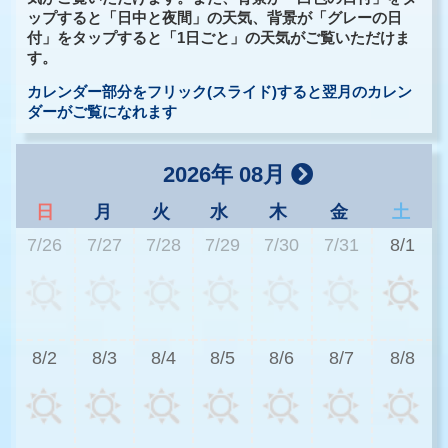
ップすると「日中と夜間」の天気、背景が「グレーの日
付」をタップすると「1日ごと」の天気がご覧いただけま
す。
カレンダー部分をフリック(スライド)すると翌月のカレン
ダーがご覧になれます
2026年 08月
日
月
火
水
木
金
土
7/26
7/27
7/28
7/29
7/30
7/31
8/1
3
8/2
8/3
8/4
8/5
8/6
8/7
8/8
3