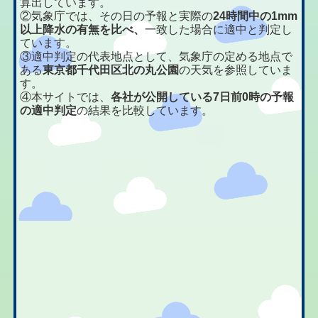
算出しています。
②気象庁では、その日の予報と実際の
24時間中の1mm
以上降水の有無を比べ、
一致した場合に適中と判定し
ています。
③適中判定の代表地点として、気象庁の定める地点で
ある
東京都千代田区北の丸公園
の天気を参照していま
す。
④本サイトでは、
各社が公開している7日前0時の予報
の適中判定
の結果を比較しています。