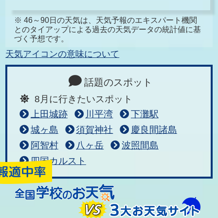
※ 46～90日の天気は、天気予報のエキスパート機関
とのタイアップによる過去の天気データの統計値に基
づく予想です。
天気アイコンの意味について
話題のスポット
8月に行きたいスポット
上田城跡
川平湾
下灘駅
城ヶ島
須賀神社
慶良間諸島
阿智村
八ヶ岳
波照間島
四国カルスト