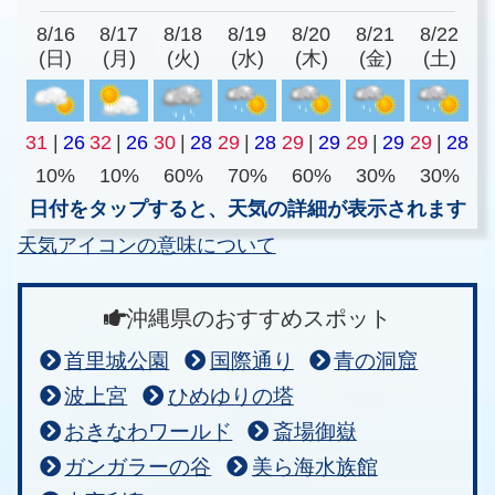
8/16
8/17
8/18
8/19
8/20
8/21
8/22
(日)
(月)
(火)
(水)
(木)
(金)
(土)
31
|
26
32
|
26
30
|
28
29
|
28
29
|
29
29
|
29
29
|
28
10%
10%
60%
70%
60%
30%
30%
日付をタップすると、天気の詳細が表示されます
天気アイコンの意味について
沖縄県のおすすめスポット
首里城公園
国際通り
青の洞窟
波上宮
ひめゆりの塔
おきなわワールド
斎場御嶽
ガンガラーの谷
美ら海水族館