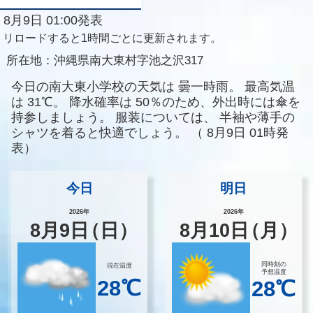
8月9日 01:00発表
リロードすると1時間ごとに更新されます。
所在地：
沖縄県南大東村字池之沢317
今日の南大東小学校の天気は
曇一時雨。
最高気温
は
31℃。
降水確率は
50％のため、外出時には傘を
持参しましょう。
服装については、
半袖や薄手の
シャツを着ると快適でしょう。
（
8月9日 01時発
表）
今日
明日
2026年
2026年
8
月
9
日
（日）
8
月
10
日
（月）
同時刻の
現在温度
予想温度
28℃
28℃