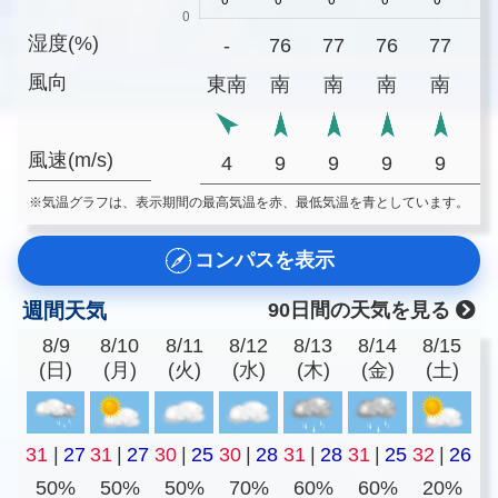
湿度(%)
-
76
77
76
77
7
風向
東南
南
南
南
南
風速(m/s)
4
9
9
9
9
※気温グラフは、表示期間の最高気温を赤、最低気温を青としています。
コンパスを表示
週間天気
90日間の天気を見る
8/9
8/10
8/11
8/12
8/13
8/14
8/15
(日)
(月)
(火)
(水)
(木)
(金)
(土)
31
|
27
31
|
27
30
|
25
30
|
28
31
|
28
31
|
25
32
|
26
50%
50%
50%
70%
60%
60%
20%