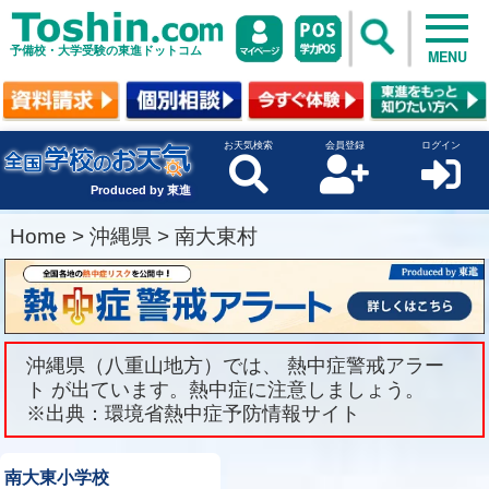
予備校・大学受験の東進ドットコム
MENU
お天気検索
会員登録
ログイン
Produced by 東進
Home
>
沖縄県
>
南大東村
沖縄県（八重山地方）では、 熱中症警戒アラー
ト が出ています。熱中症に注意しましょう。
※出典：環境省熱中症予防情報サイト
南大東小学校