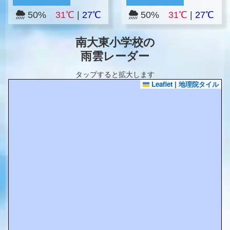
50%
31℃
|
27℃
50%
31℃
|
27℃
南大東小学校の
雨雲レーダー
タップすると拡大します
Leaflet
|
地理院タイル