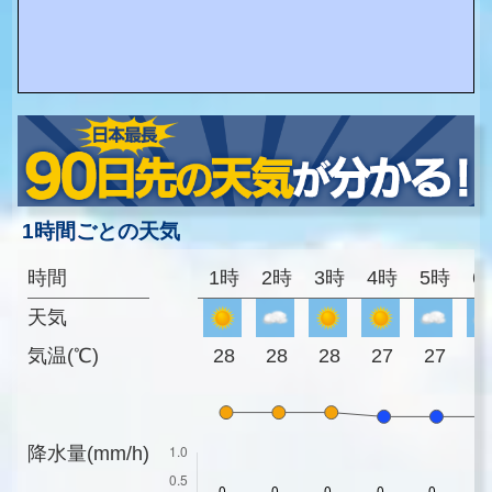
1時間ごとの天気
時間
1時
2時
3時
4時
5時
6
天気
気温(℃)
28
28
28
27
27
2
降水量(mm/h)