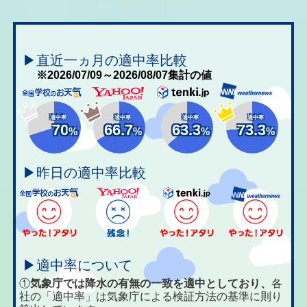
▶直近一ヵ月の適中率比較
※2026/07/09～2026/08/07集計の値
適中率
適中率
適中率
適中率
70
66.7
63.3
73.3
%
%
%
%
▶昨日の適中率比較
▶適中率について
①
気象庁では降水の有無の一致を適中としており、
各
社の「適中率」は気象庁による検証方法の基準に則り