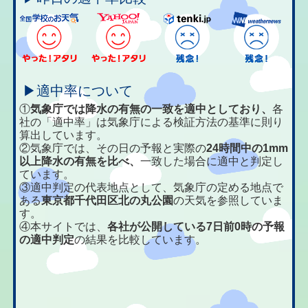
▶適中率について
①
気象庁では降水の有無の一致を適中としており、
各
社の「適中率」は気象庁による検証方法の基準に則り
算出しています。
②気象庁では、その日の予報と実際の
24時間中の1mm
以上降水の有無を比べ、
一致した場合に適中と判定し
ています。
③適中判定の代表地点として、気象庁の定める地点で
ある
東京都千代田区北の丸公園
の天気を参照していま
す。
④本サイトでは、
各社が公開している7日前0時の予報
の適中判定
の結果を比較しています。