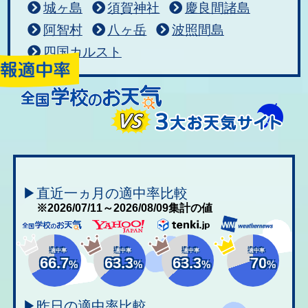
城ヶ島
須賀神社
慶良間諸島
阿智村
八ヶ岳
波照間島
四国カルスト
▶直近一ヵ月の適中率比較
※2026/07/11～2026/08/09集計の値
適中率
適中率
適中率
適中率
66.7
63.3
63.3
70
%
%
%
%
▶昨日の適中率比較