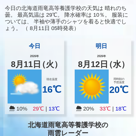
今日の北海道雨竜高等養護学校の天気は
晴れのち
曇。
最高気温は
29℃。
降水確率は
10％。
服装に
ついては、
半袖や薄手のシャツを着ると快適でし
ょう。
（
8月11日 05時発表）
今日
明日
2026年
2026年
8
月
11
日
（火）
8
月
12
日
（水）
同時刻の
現在温度
予想温度
16℃
20℃
10%
29℃
|
13℃
20%
33℃
|
18℃
北海道雨竜高等養護学校の
雨雲レーダー