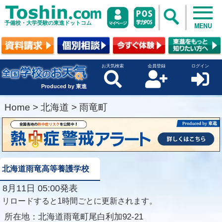
予備校・大学受験の東進ドットコム
MENU
お天気検索
会員登録
ログイン
Produced by 東進
Home
>
北海道
>
雨竜町
北海道雨竜高等養護学校
8月11日 05:00発表
リロードすると1時間ごとに更新されます。
所在地：
北海道雨竜町尾白利加92-21