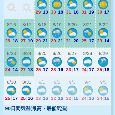
29
|
13
33
|
18
31
|
18
31
|
19
30
|
17
2
8/16
8/17
8/18
8/19
8/20
8/21
8/22
29
|
18
27
|
19
29
|
21
29
|
21
31
|
20
25
|
17
23
|
14
1
8/23
8/24
8/25
8/26
8/27
8/28
8/29
24
|
14
27
|
18
25
|
17
23
|
16
23
|
17
24
|
17
25
|
18
2
8/30
8/31
9/1
9/2
9/3
9/4
9/5
25
|
17
25
|
16
23
|
16
22
|
16
22
|
15
24
|
16
24
|
15
90日間気温(最高・最低気温)