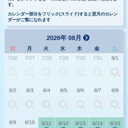
す。
カレンダー部分をフリック(スライド)すると翌月のカレン
ダーがご覧になれます
2026年 08月
日
月
火
水
木
金
土
7/26
7/27
7/28
7/29
7/30
7/31
8/1
2
8/2
8/3
8/4
8/5
8/6
8/7
8/8
2
8/9
8/10
8/11
8/12
8/13
8/14
8/15