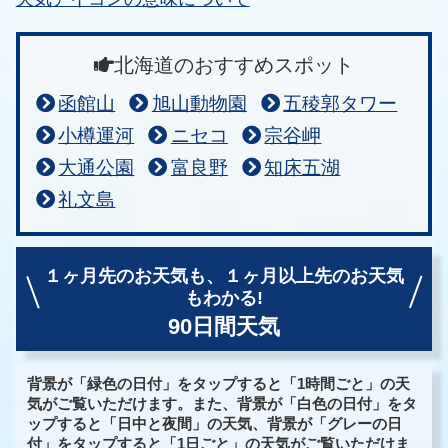
北海道のおすすめスポット
函館山
旭山動物園
五稜郭タワー
小樽運河
ニセコ
宗谷岬
大通公園
富良野
知床五湖
礼文島
１ヶ月先のお天気も、
１ヶ月以上先のお天気
もわかる!
90日間天気
背景が「緑色の日付」をタップすると「1時間ごと」の天
気がご覧いただけます。また、背景が「白色の日付」をタ
ップすると「日中と夜間」の天気、背景が「グレーの日
付」をタップすると「1日ごと」の天気がご覧いただけま