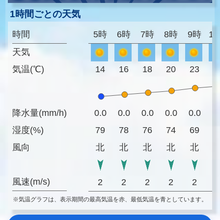
1時間ごとの天気
時間
5時
6時
7時
8時
9時
1
天気
気温(℃)
14
16
18
20
23
2
降水量(mm/h)
0.0
0.0
0.0
0.0
0.0
0
湿度(%)
79
78
76
74
69
6
風向
北
北
北
北
北
風速(m/s)
2
2
2
2
2
※気温グラフは、表示期間の最高気温を赤、最低気温を青としています。