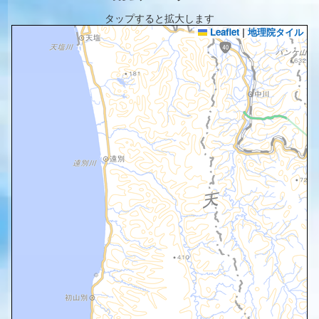
タップすると拡大します
Leaflet
|
地理院タイル