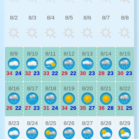
3
8/2
8/3
8/4
8/5
8/6
8/7
8/8
2
8/9
8/10
8/11
8/12
8/13
8/14
8/15
34
|
24
32
|
23
33
|
22
29
|
22
30
|
23
28
|
23
30
|
23
2
8/16
8/17
8/18
8/19
8/20
8/21
8/22
26
|
22
27
|
23
31
|
24
34
|
26
35
|
27
36
|
28
31
|
25
2
8/23
8/24
8/25
8/26
8/27
8/28
8/29