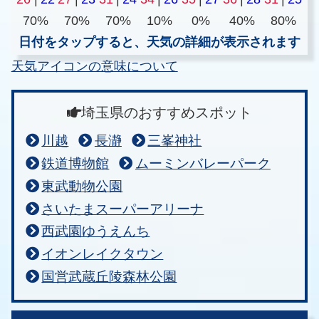
70%
70%
70%
10%
0%
40%
80%
日付をタップすると、天気の詳細が表示されます
天気アイコンの意味について
埼玉県のおすすめスポット
川越
長瀞
三峯神社
鉄道博物館
ムーミンバレーパーク
東武動物公園
さいたまスーパーアリーナ
西武園ゆうえんち
イオンレイクタウン
国営武蔵丘陵森林公園