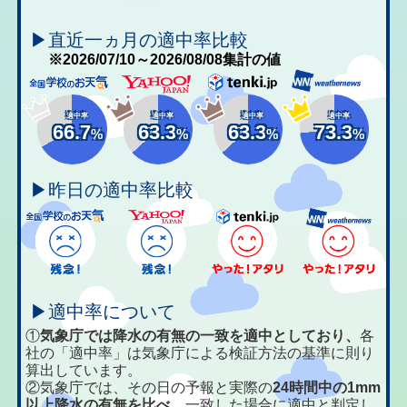
▶直近一ヵ月の適中率比較
※2026/07/10～2026/08/08集計の値
適中率
適中率
適中率
適中率
66.7
63.3
63.3
73.3
%
%
%
%
▶昨日の適中率比較
▶適中率について
①
気象庁では降水の有無の一致を適中としており、
各
社の「適中率」は気象庁による検証方法の基準に則り
算出しています。
②気象庁では、その日の予報と実際の
24時間中の1mm
以上降水の有無を比べ、
一致した場合に適中と判定し