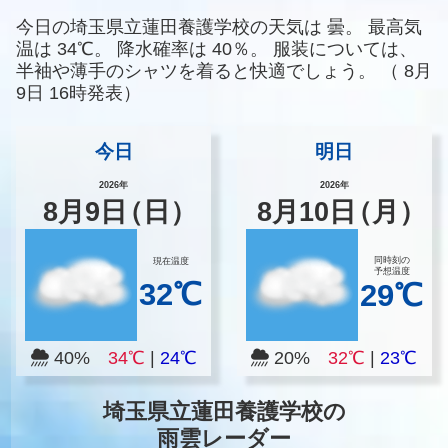
今日の埼玉県立蓮田養護学校の天気は
曇。
最高気
温は
34℃。
降水確率は
40％。
服装については、
半袖や薄手のシャツを着ると快適でしょう。
（
8月
9日 16時発表）
今日
明日
2026年
2026年
8
月
9
日
（日）
8
月
10
日
（月）
同時刻の
現在温度
予想温度
32℃
29℃
40%
34℃
|
24℃
20%
32℃
|
23℃
埼玉県立蓮田養護学校の
雨雲レーダー