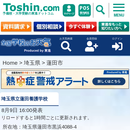
予備校・大学受験の東進ドットコム
MENU
お天気検索
会員登録
ログイン
Produced by 東進
Home
>
埼玉県
>
蓮田市
埼玉県立蓮田養護学校
8月9日 16:00発表
リロードすると1時間ごとに更新されます。
所在地：
埼玉県蓮田市黒浜4088-4