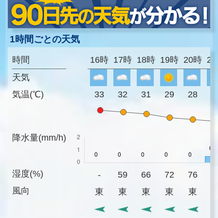
1時間ごとの天気
時間
16時
17時
18時
19時
20時
2
天気
気温(℃)
33
32
31
29
28
2
降水量(mm/h)
湿度(%)
-
59
66
72
76
7
風向
東
東
東
東
東