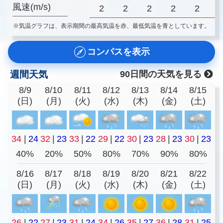
風速(m/s)
2
2
2
2
2
※気温グラフは、表示期間の最高気温を赤、最低気温を青としています。
コンパスを表示
週間天気
90日間の天気を見る
8/9
8/10
8/11
8/12
8/13
8/14
8/15
(日)
(月)
(火)
(水)
(木)
(金)
(土)
34
|
24
32
|
23
33
|
22
29
|
22
30
|
23
28
|
23
30
|
23
40%
20%
50%
80%
70%
90%
80%
8/16
8/17
8/18
8/19
8/20
8/21
8/22
(日)
(月)
(火)
(水)
(木)
(金)
(土)
26
|
22
27
|
23
31
|
24
34
|
26
35
|
27
36
|
28
31
|
25