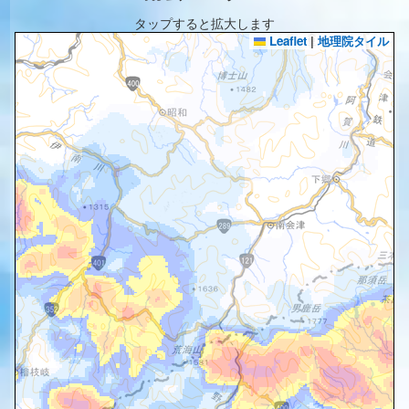
タップすると拡大します
Leaflet
|
地理院タイル