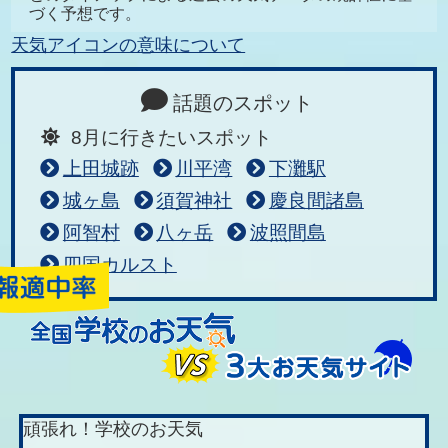
づく予想です。
天気アイコンの意味について
話題のスポット
8月に行きたいスポット
上田城跡
川平湾
下灘駅
城ヶ島
須賀神社
慶良間諸島
阿智村
八ヶ岳
波照間島
四国カルスト
頑張れ！学校のお天気