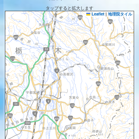
タップすると拡大します
Leaflet
|
地理院タイル