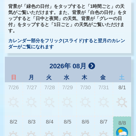
背景が「緑色の日付」をタップすると「1時間ごと」の天
気がご覧いただけます。また、背景が「白色の日付」をタ
ップすると「日中と夜間」の天気、背景が「グレーの日
付」をタップすると「1日ごと」の天気がご覧いただけま
す。
カレンダー部分をフリック(スライド)すると翌月のカレン
ダーがご覧になれます
2026年 08月
日
月
火
水
木
金
土
7/26
7/27
7/28
7/29
7/30
7/31
8/1
2
8/2
8/3
8/4
8/5
8/6
8/7
8/8