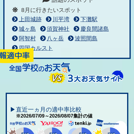
8月に行きたいスポット
上田城跡
川平湾
下灘駅
城ヶ島
須賀神社
慶良間諸島
阿智村
八ヶ岳
波照間島
四国カルスト
▶直近一ヵ月の適中率比較
※2026/07/09～2026/08/07集計の値