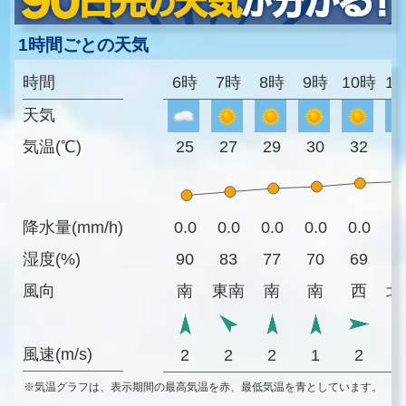
1時間ごとの天気
時間
6時
7時
8時
9時
10時
1
天気
気温(℃)
25
27
29
30
32
3
降水量(mm/h)
0.0
0.0
0.0
0.0
0.0
0
湿度(%)
90
83
77
70
69
7
風向
南
東南
南
南
西
北
風速(m/s)
2
2
2
1
2
※気温グラフは、表示期間の最高気温を赤、最低気温を青としています。