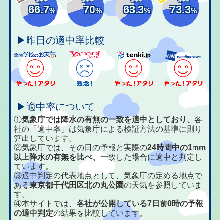
適中率
適中率
適中率
適中率
66.7
70
63.3
73.3
%
%
%
%
▶昨日の適中率比較
▶適中率について
①
気象庁では降水の有無の一致を適中としており、
各
社の「適中率」は気象庁による検証方法の基準に則り
算出しています。
②気象庁では、その日の予報と実際の
24時間中の1mm
以上降水の有無を比べ、
一致した場合に適中と判定し
ています。
③適中判定の代表地点として、気象庁の定める地点で
ある
東京都千代田区北の丸公園
の天気を参照していま
す。
④本サイトでは、
各社が公開している7日前0時の予報
の適中判定
の結果を比較しています。