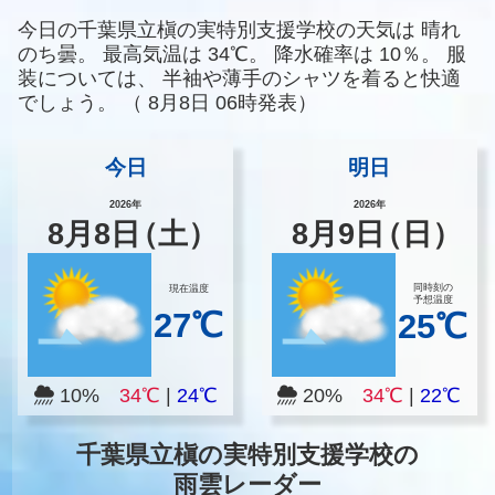
今日の千葉県立槇の実特別支援学校の天気は
晴れ
のち曇。
最高気温は
34℃。
降水確率は
10％。
服
装については、
半袖や薄手のシャツを着ると快適
でしょう。
（
8月8日 06時発表）
今日
明日
2026年
2026年
8
月
8
日
（土）
8
月
9
日
（日）
同時刻の
現在温度
予想温度
27℃
25℃
10%
34℃
|
24℃
20%
34℃
|
22℃
千葉県立槇の実特別支援学校の
雨雲レーダー