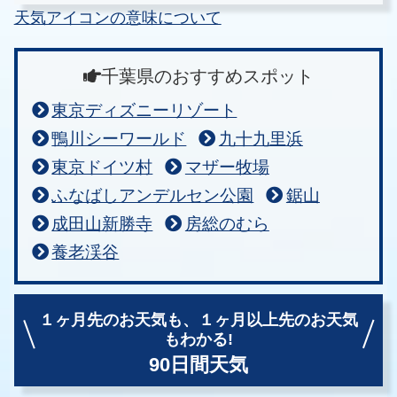
天気アイコンの意味について
千葉県のおすすめスポット
東京ディズニーリゾート
鴨川シーワールド
九十九里浜
東京ドイツ村
マザー牧場
ふなばしアンデルセン公園
鋸山
成田山新勝寺
房総のむら
養老渓谷
１ヶ月先のお天気も、
１ヶ月以上先のお天気
もわかる!
90日間天気