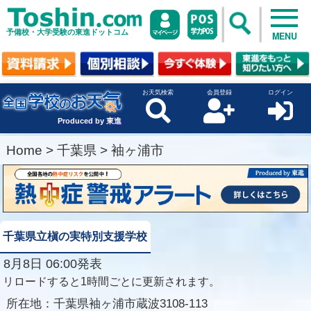
予備校・大学受験の東進ドットコム
MENU
お天気検索
会員登録
ログイン
Produced by 東進
Home
>
千葉県
>
袖ヶ浦市
千葉県立槇の実特別支援学校
8月8日 06:00発表
リロードすると1時間ごとに更新されます。
所在地：
千葉県袖ヶ浦市蔵波3108-113