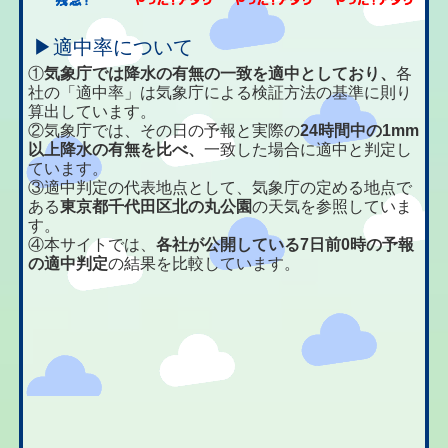
▶適中率について
①
気象庁では降水の有無の一致を適中としており、
各
社の「適中率」は気象庁による検証方法の基準に則り
算出しています。
②気象庁では、その日の予報と実際の
24時間中の1mm
以上降水の有無を比べ、
一致した場合に適中と判定し
ています。
③適中判定の代表地点として、気象庁の定める地点で
ある
東京都千代田区北の丸公園
の天気を参照していま
す。
④本サイトでは、
各社が公開している7日前0時の予報
の適中判定
の結果を比較しています。