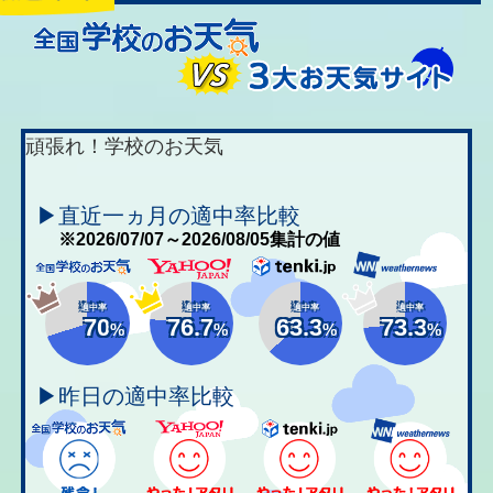
頑張れ！学校のお天気
▶直近一ヵ月の適中率比較
※2026/07/07～2026/08/05集計の値
適中率
適中率
適中率
適中率
70
76.7
63.3
73.3
%
%
%
%
▶昨日の適中率比較