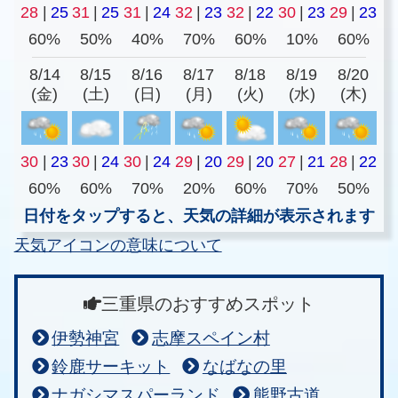
28
|
25
31
|
25
31
|
24
32
|
23
32
|
22
30
|
23
29
|
23
60%
50%
40%
70%
60%
10%
60%
8/14
8/15
8/16
8/17
8/18
8/19
8/20
(金)
(土)
(日)
(月)
(火)
(水)
(木)
30
|
23
30
|
24
30
|
24
29
|
20
29
|
20
27
|
21
28
|
22
60%
60%
70%
20%
60%
70%
50%
日付をタップすると、天気の詳細が表示されます
天気アイコンの意味について
三重県のおすすめスポット
伊勢神宮
志摩スペイン村
鈴鹿サーキット
なばなの里
ナガシマスパーランド
熊野古道