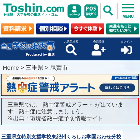
予備校・大学受験の東進ドットコム
MENU
お天気検索
会員登録
ログイン
Produced by 東進
Home
>
三重県
>
尾鷲市
三重県では、 熱中症警戒アラート が出ていま
す。熱中症に注意しましょう。
※出典：環境省熱中症予防情報サイト
三重県立特別支援学校東紀州くろしお学園おわせ分校