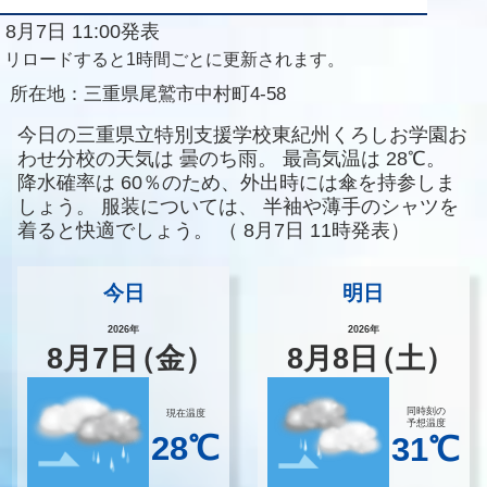
8月7日 11:00発表
リロードすると1時間ごとに更新されます。
所在地：
三重県尾鷲市中村町4-58
今日の三重県立特別支援学校東紀州くろしお学園お
わせ分校の天気は
曇のち雨。
最高気温は
28℃。
降水確率は
60％のため、外出時には傘を持参しま
しょう。
服装については、
半袖や薄手のシャツを
着ると快適でしょう。
（
8月7日 11時発表）
今日
明日
2026年
2026年
8
月
7
日
（金）
8
月
8
日
（土）
同時刻の
現在温度
予想温度
28℃
31℃