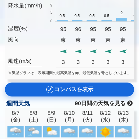
降水量(mm/h)
湿度(%)
95
96
95
95
95
9
風向
東
東
東
東
東
風速(m/s)
3
3
3
3
3
※気温グラフは、表示期間の最高気温を赤、最低気温を青としています。
コンパスを表示
週間天気
90日間の天気を見る
8/7
8/8
8/9
8/10
8/11
8/12
8/13
(金)
(土)
(日)
(月)
(火)
(水)
(木)