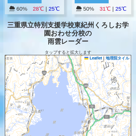
60%
28℃
|
25℃
50%
31℃
|
25℃
三重県立特別支援学校東紀州くろしお学
園おわせ分校の
雨雲レーダー
タップすると拡大します
Leaflet
|
地理院タイル