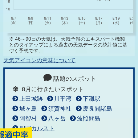
※ 46～90日の天気は、天気予報のエキスパート機関
とのタイアップによる過去の天気データの統計値に基
づく予想です。
天気アイコンの意味について
話題のスポット
8月に行きたいスポット
上田城跡
川平湾
下灘駅
城ヶ島
須賀神社
慶良間諸島
阿智村
八ヶ岳
波照間島
四国カルスト