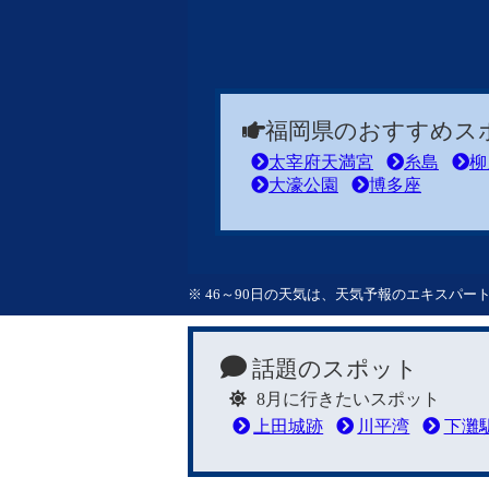
福岡県のおすすめス
太宰府天満宮
糸島
柳
大濠公園
博多座
※ 46～90日の天気は、天気予報のエキスパ
話題のスポット
8月に行きたいスポット
上田城跡
川平湾
下灘