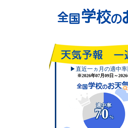
▶直近一ヵ月の適中率
※2026年07月09日～20
適中率
70
%