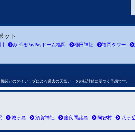
ポット
川
みずほPayPayドーム福岡
櫛田神社
福岡タワー
ート機関とのタイアップによる過去の天気データの統計値に基づく予想です。
駅
城ヶ島
須賀神社
慶良間諸島
阿智村
八ヶ