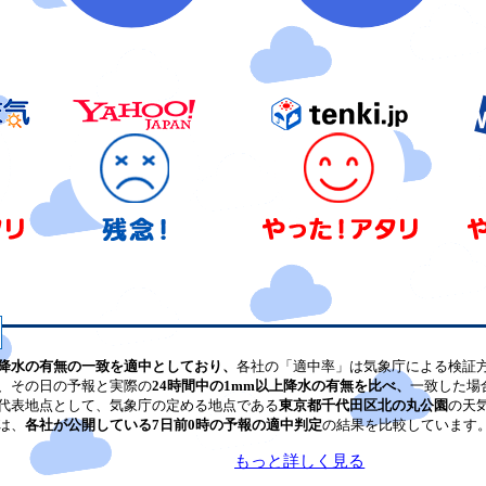
降水の有無の一致を適中としており、
各社の「適中率」は気象庁による検証
、その日の予報と実際の
24時間中の1mm以上降水の有無を比べ、
一致した場
代表地点として、気象庁の定める地点である
東京都千代田区北の丸公園
の天
は、
各社が公開している7日前0時の予報の適中判定
の結果を比較しています
もっと詳しく見る