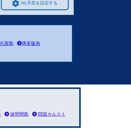
My天気を設定する
志賀島
博多阪急
岳
波照間島
四国カルスト