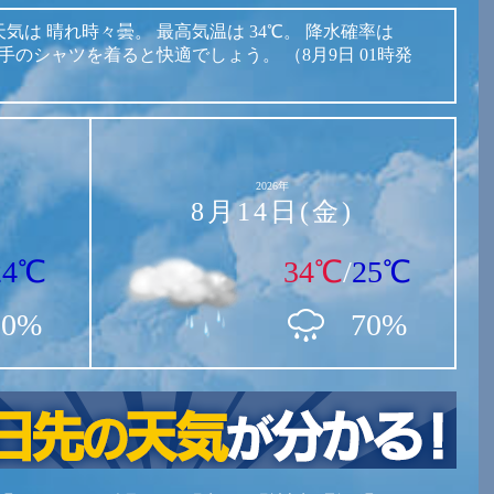
天気は
晴れ時々曇。
最高気温は
34℃。
降水確率は
手のシャツを着ると快適でしょう。
（8月9日 01時発
2026年
8月14日(金)
24℃
34℃
/
25℃
30%
70%