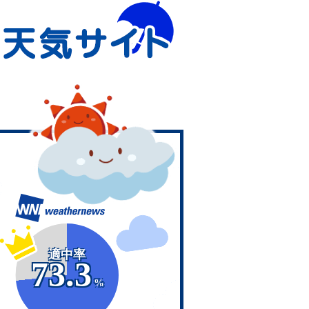
適中率
73.3
%