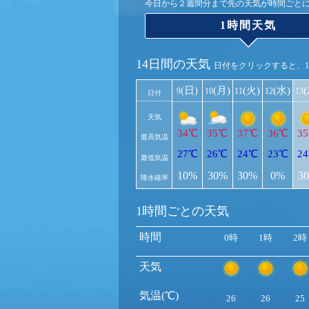
今日から２週間分まで先の天気が時間ごと
1時間天気
14日間の天気
日付をクリックすると、
(日)
(月)
(火)
(水)
9
10
11
12
13
日付
天気
34℃
35℃
37℃
36℃
3
最高気温
27℃
26℃
24℃
23℃
2
最低気温
10%
30%
30%
0%
3
降水確率
1時間ごとの天気
時間
0時
1時
2時
天気
気温(℃)
26
26
25