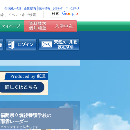
全国統一ﾃｽﾄ
企業案内
採用情報
ｻｲﾄﾏｯﾌﾟ
ﾆｭｰｽﾘﾘｰｽ
福岡県立筑後養護学校の
雨雲レーダー
クリックすると拡大します