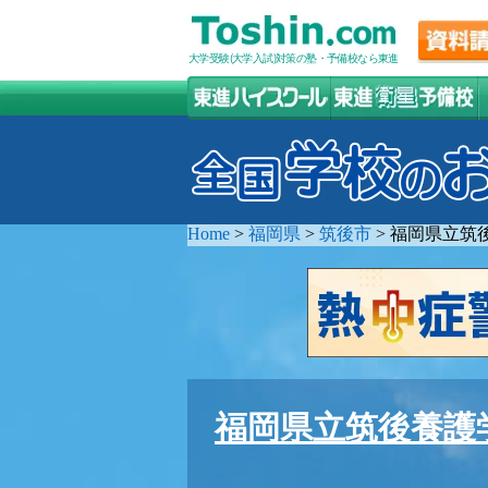
大学受験(大学入試)対策の塾・予備校なら東進
Home
>
福岡県
>
筑後市
>
福岡県立筑
福岡県立筑後養護