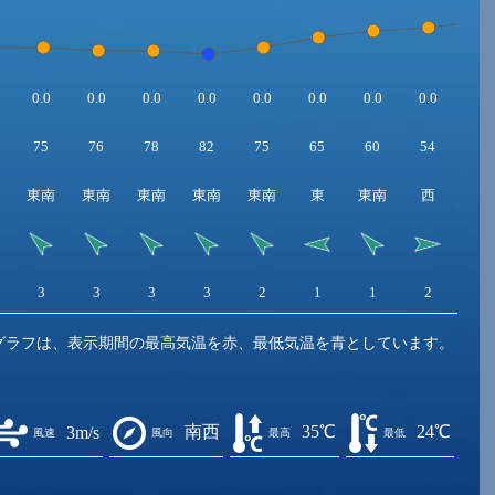
0.0
0.0
0.0
0.0
0.0
0.0
0.0
0.0
0.0
75
76
78
82
75
65
60
54
50
東南
東南
東南
東南
東南
東
東南
西
西
3
3
3
3
2
1
1
2
3
グラフは、表示期間の最高気温を赤、最低気温を青としています。
南西
35℃
24℃
3m/s
風速
風向
最高
最低