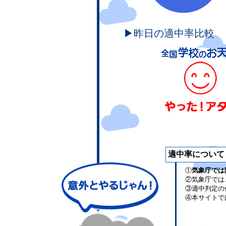
▶昨日の適中率比較
適中率について
①
気象庁では
②気象庁では
③適中判定の
④本サイトで