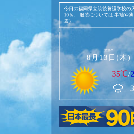
今日の福岡県立筑後養護学校の
10％。
服装については
半袖や薄
表）
2026年
8月13日(木)
35℃
/