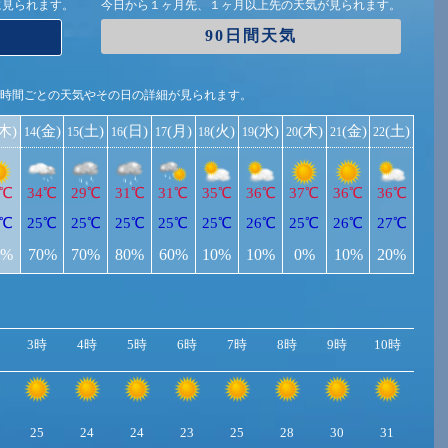
に見られます。
今日から１ヶ月先、１ヶ月以上先の天気が見られます。
90日間天気
1時間ごとの天気やその日の詳細が見られます。
(木)
(金)
(土)
(日)
(月)
(火)
(水)
(木)
(金)
(土)
14
15
16
17
18
19
20
21
22
5℃
34℃
29℃
31℃
31℃
35℃
36℃
37℃
36℃
36℃
4℃
25℃
25℃
25℃
25℃
25℃
26℃
25℃
26℃
27℃
0%
70%
70%
80%
60%
10%
10%
0%
10%
20%
3時
4時
5時
6時
7時
8時
9時
10時
11
25
24
24
23
25
28
30
31
33