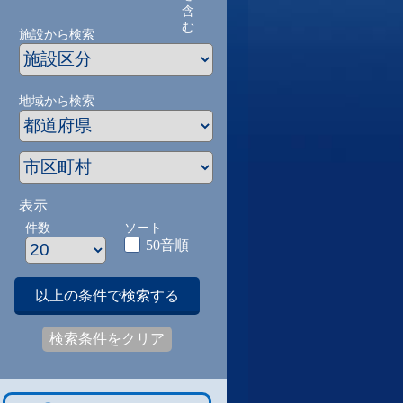
含
む
施設から検索
地域から検索
表示
件数
ソート
50音順
以上の条件で検索する
検索条件をクリア