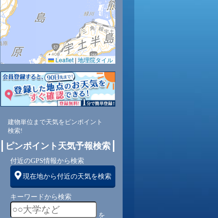
0.0
0.0
0.0
0.0
0.0
0.0
0.0
0.0
0.0
Leaflet
|
地理院タイル
45
43
40
40
40
43
48
55
63
西
西
南西
南西
南西
南西
西
南西
南
建物単位まで天気をピンポイント
4
4
5
5
5
4
4
4
3
検索!
ピンポイント天気予報検索
付近のGPS情報から検索
現在地から付近の天気を検索
キーワードから検索
を