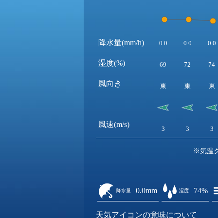
降水量(mm/h)
0.0
0.0
0.0
湿度(%)
69
72
74
風向き
東
東
東
風速(m/s)
3
3
3
※気温
0.0mm
74%
降水量
湿度
天気アイコンの意味について