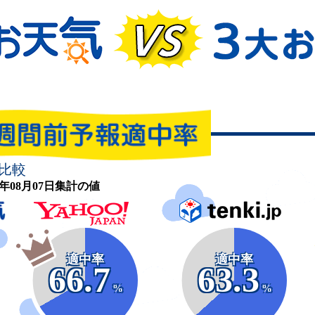
比較
26年08月07日集計の値
適中率
適中率
66.7
63.3
%
%