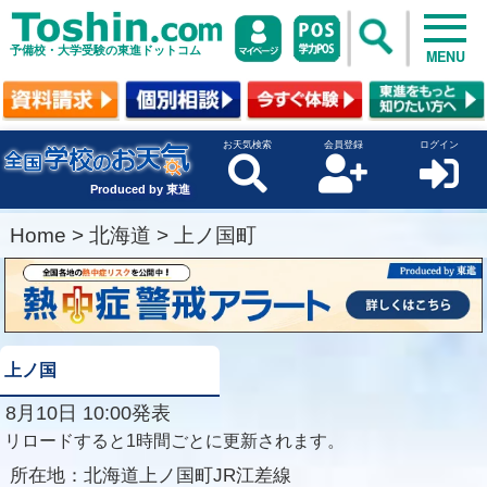
予備校・大学受験の東進ドットコム
MENU
お天気検索
会員登録
ログイン
Produced by 東進
Home
>
北海道
>
上ノ国町
上ノ国
8月10日 10:00発表
リロードすると1時間ごとに更新されます。
所在地：
北海道上ノ国町JR江差線