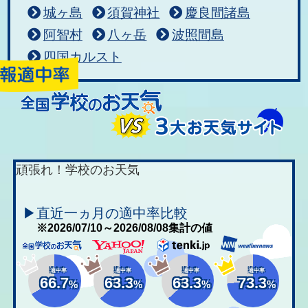
城ヶ島
須賀神社
慶良間諸島
阿智村
八ヶ岳
波照間島
四国カルスト
頑張れ！学校のお天気
▶直近一ヵ月の適中率比較
※2026/07/10～2026/08/08集計の値
適中率
適中率
適中率
適中率
66.7
63.3
63.3
73.3
%
%
%
%