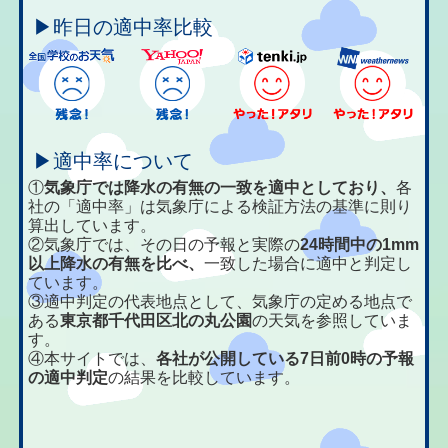
▶昨日の適中率比較
▶適中率について
①
気象庁では降水の有無の一致を適中としており、
各
社の「適中率」は気象庁による検証方法の基準に則り
算出しています。
②気象庁では、その日の予報と実際の
24時間中の1mm
以上降水の有無を比べ、
一致した場合に適中と判定し
ています。
③適中判定の代表地点として、気象庁の定める地点で
ある
東京都千代田区北の丸公園
の天気を参照していま
す。
④本サイトでは、
各社が公開している7日前0時の予報
の適中判定
の結果を比較しています。