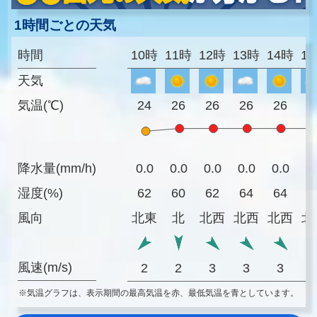
1時間ごとの天気
時間
10時
11時
12時
13時
14時
1
天気
気温(℃)
24
26
26
26
26
2
降水量(mm/h)
0.0
0.0
0.0
0.0
0.0
0
湿度(%)
62
60
62
64
64
6
風向
北東
北
北西
北西
北西
北
風速(m/s)
2
2
3
3
3
※気温グラフは、表示期間の最高気温を赤、最低気温を青としています。