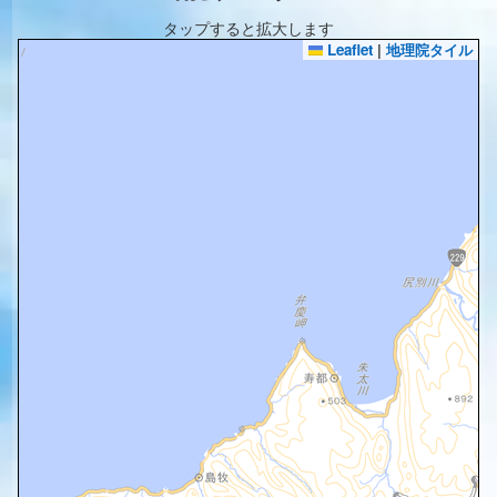
タップすると拡大します
Leaflet
|
地理院タイル