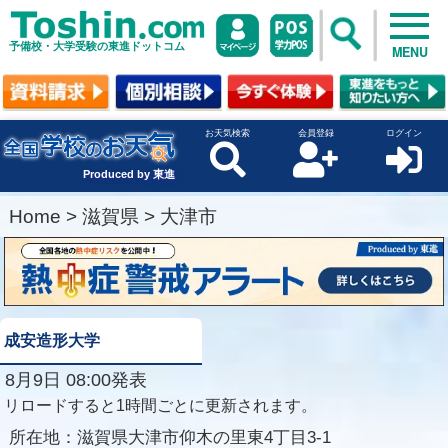
予備校・大学受験の東進ドットコム
MENU
お天気検索
会員登録
ログイン
Produced by 東進
Home
>
滋賀県
>
大津市
成安造形大学
8月9日 08:00発表
リロードすると1時間ごとに更新されます。
所在地：
滋賀県大津市仰木の里東4丁目3-1