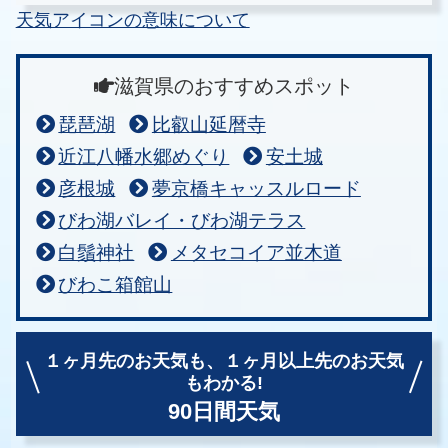
天気アイコンの意味について
滋賀県のおすすめスポット
琵琶湖
比叡山延暦寺
近江八幡水郷めぐり
安土城
彦根城
夢京橋キャッスルロード
びわ湖バレイ・びわ湖テラス
白鬚神社
メタセコイア並木道
びわこ箱館山
１ヶ月先のお天気も、
１ヶ月以上先のお天気
もわかる!
90日間天気