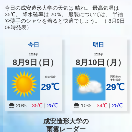
今日の成安造形大学の天気は
晴れ。
最高気温は
35℃。
降水確率は
20％。
服装については、
半袖
や薄手のシャツを着ると快適でしょう。
（
8月9日
08時発表）
今日
明日
2026年
2026年
8
月
9
日
（日）
8
月
10
日
（月）
同時刻の
現在温度
予想温度
29℃
29℃
20%
35℃
|
25℃
10%
34℃
|
25℃
成安造形大学の
雨雲レーダー