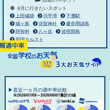
8月に行きたいスポット
上田城跡
川平湾
下灘駅
城ヶ島
須賀神社
慶良間諸島
阿智村
八ヶ岳
波照間島
四国カルスト
▶直近一ヵ月の適中率比較
※2026/07/09～2026/08/07集計の値