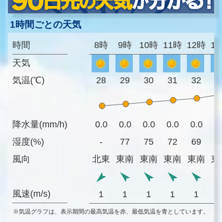
1時間ごとの天気
時間
8時
9時
10時
11時
12時
1
天気
気温(℃)
28
29
30
31
32
3
降水量(mm/h)
0.0
0.0
0.0
0.0
0.0
0
湿度(%)
-
77
75
72
69
6
風向
北東
東南
東南
東南
東南
東
風速(m/s)
1
1
1
1
1
※気温グラフは、表示期間の最高気温を赤、最低気温を青としています。