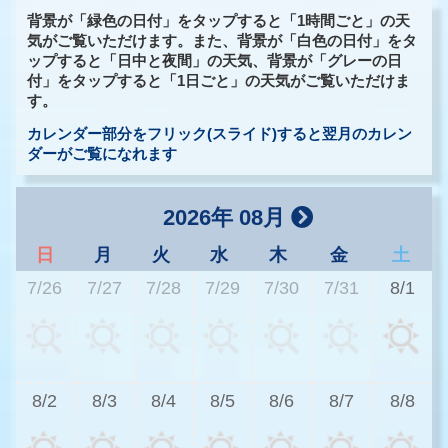
背景が「緑色の日付」をタップすると「1時間ごと」の天
気がご覧いただけます。また、背景が「白色の日付」をタ
ップすると「日中と夜間」の天気、背景が「グレーの日
付」をタップすると「1日ごと」の天気がご覧いただけま
す。
カレンダー部分をフリック(スライド)すると翌月のカレン
ダーがご覧になれます
2026年 08月
日
月
火
水
木
金
土
7/26
7/27
7/28
7/29
7/30
7/31
8/1
3
8/2
8/3
8/4
8/5
8/6
8/7
8/8