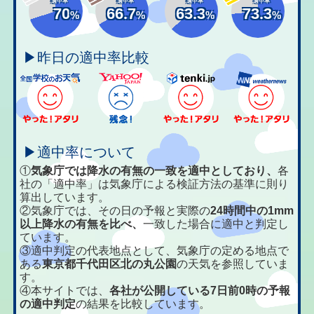
適中率
適中率
適中率
適中率
70
66.7
63.3
73.3
%
%
%
%
▶昨日の適中率比較
▶適中率について
①
気象庁では降水の有無の一致を適中としており、
各
社の「適中率」は気象庁による検証方法の基準に則り
算出しています。
②気象庁では、その日の予報と実際の
24時間中の1mm
以上降水の有無を比べ、
一致した場合に適中と判定し
ています。
③適中判定の代表地点として、気象庁の定める地点で
ある
東京都千代田区北の丸公園
の天気を参照していま
す。
④本サイトでは、
各社が公開している7日前0時の予報
の適中判定
の結果を比較しています。