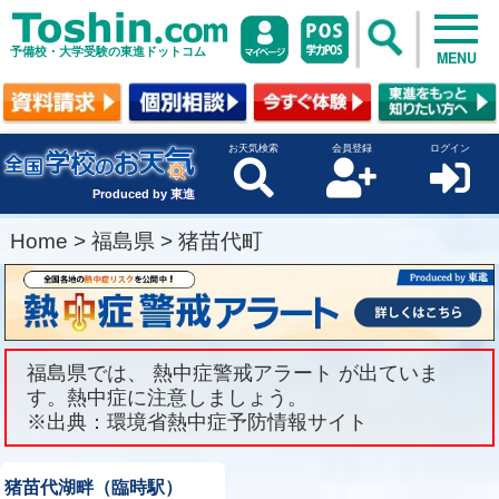
予備校・大学受験の東進ドットコム
MENU
お天気検索
会員登録
ログイン
Produced by 東進
Home
>
福島県
>
猪苗代町
福島県では、 熱中症警戒アラート が出ていま
す。熱中症に注意しましょう。
※出典：環境省熱中症予防情報サイト
猪苗代湖畔（臨時駅）