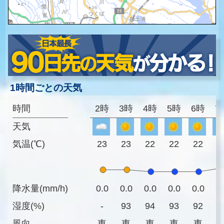
1時間ごとの天気
時間
2時
3時
4時
5時
6時
7
天気
気温(℃)
23
23
22
22
22
2
降水量(mm/h)
0.0
0.0
0.0
0.0
0.0
0
湿度(%)
-
93
94
93
92
9
風向
東
東
東
東
東