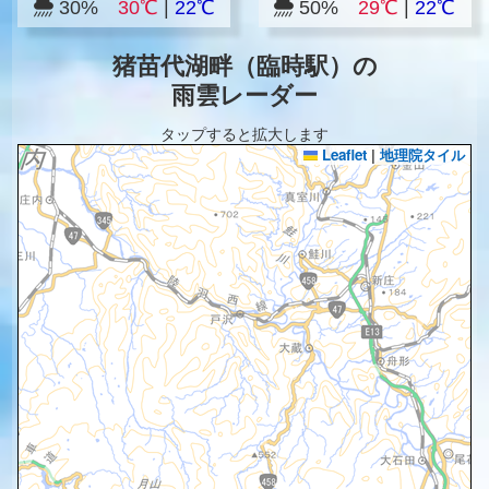
30%
30℃
|
22℃
50%
29℃
|
22℃
猪苗代湖畔（臨時駅）の
雨雲レーダー
タップすると拡大します
Leaflet
|
地理院タイル