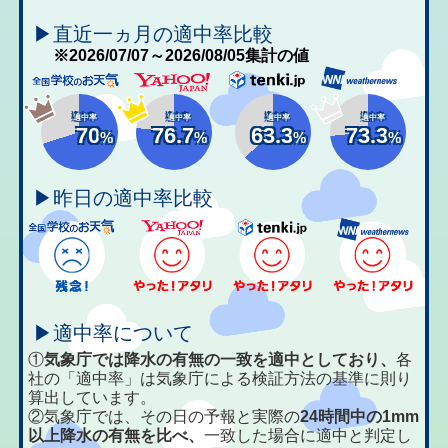
▶直近一ヵ月の適中率比較
※2026/07/07～2026/08/05集計の値
適中率
適中率
適中率
適中率
70
76.7
63.3
73.3
%
%
%
%
▶昨日の適中率比較
▶適中率について
①
気象庁では降水の有無の一致を適中としており、
各
社の「適中率」は気象庁による検証方法の基準に則り
算出しています。
②気象庁では、その日の予報と実際の
24時間中の1mm
以上降水の有無を比べ、
一致した場合に適中と判定し