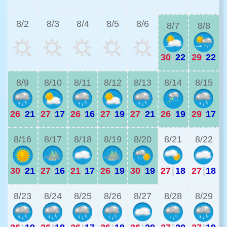
2
8/2
8/3
8/4
8/5
8/6
8/7
8/8
30
|
22
29
|
22
2
8/9
8/10
8/11
8/12
8/13
8/14
8/15
26
|
21
27
|
17
26
|
16
27
|
19
27
|
21
26
|
19
29
|
17
2
8/16
8/17
8/18
8/19
8/20
8/21
8/22
30
|
21
27
|
16
21
|
17
26
|
19
30
|
19
27
|
18
27
|
18
8/23
8/24
8/25
8/26
8/27
8/28
8/29