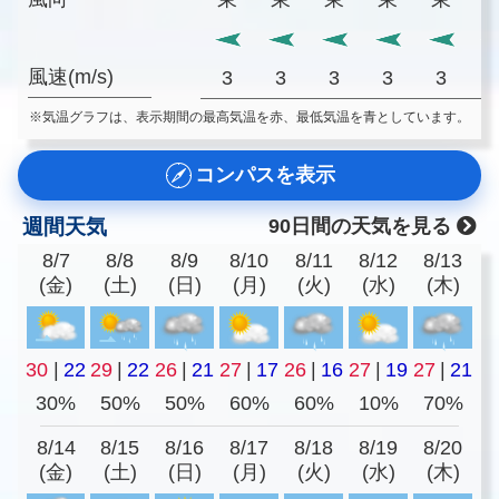
風速(m/s)
3
3
3
3
3
※気温グラフは、表示期間の最高気温を赤、最低気温を青としています。
コンパスを表示
週間天気
90日間の天気を見る
8/7
8/8
8/9
8/10
8/11
8/12
8/13
(金)
(土)
(日)
(月)
(火)
(水)
(木)
30
|
22
29
|
22
26
|
21
27
|
17
26
|
16
27
|
19
27
|
21
30%
50%
50%
60%
60%
10%
70%
8/14
8/15
8/16
8/17
8/18
8/19
8/20
(金)
(土)
(日)
(月)
(火)
(水)
(木)