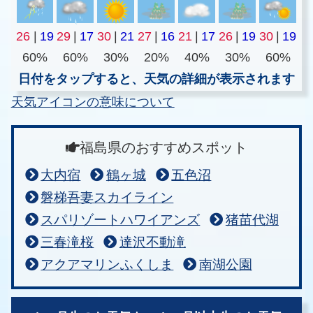
26
|
19
29
|
17
30
|
21
27
|
16
21
|
17
26
|
19
30
|
19
60%
60%
30%
20%
40%
30%
60%
日付をタップすると、天気の詳細が表示されます
天気アイコンの意味について
福島県のおすすめスポット
大内宿
鶴ヶ城
五色沼
磐梯吾妻スカイライン
スパリゾートハワイアンズ
猪苗代湖
三春滝桜
達沢不動滝
アクアマリンふくしま
南湖公園