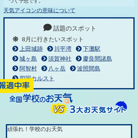
づく予想です。
天気アイコンの意味について
話題のスポット
8月に行きたいスポット
上田城跡
川平湾
下灘駅
城ヶ島
須賀神社
慶良間諸島
阿智村
八ヶ岳
波照間島
四国カルスト
頑張れ！学校のお天気