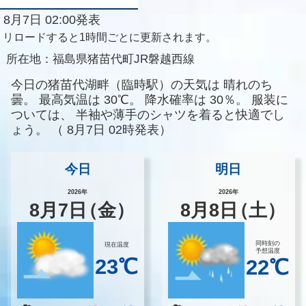
8月7日 02:00発表
リロードすると1時間ごとに更新されます。
所在地：
福島県猪苗代町JR磐越西線
今日の猪苗代湖畔（臨時駅）の天気は
晴れのち
曇。
最高気温は
30℃。
降水確率は
30％。
服装に
ついては、
半袖や薄手のシャツを着ると快適でし
ょう。
（
8月7日 02時発表）
今日
明日
2026年
2026年
8
月
7
日
（金）
8
月
8
日
（土）
同時刻の
現在温度
予想温度
23℃
22℃