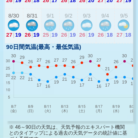
26
|
19
26
|
18
26
|
17
26
|
18
26
|
20
27
|
20
27
|
19
2
8/30
8/31
9/1
9/2
9/3
9/4
9/5
27
|
19
26
|
19
25
|
19
26
|
19
26
|
19
26
|
18
27
|
18
90日間気温(最高・最低気温)
※ 46～90日の天気は、天気予報のエキスパート機関
とのタイアップによる過去の天気データの統計値に基