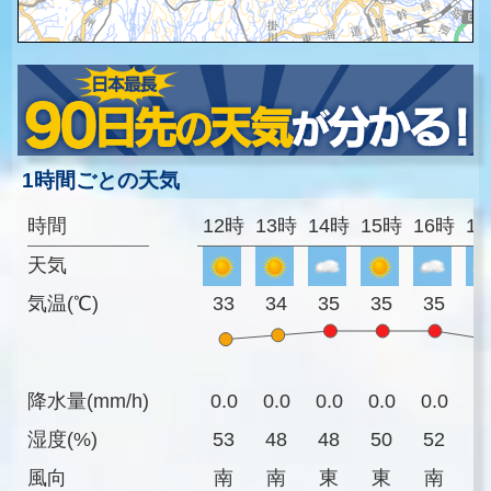
1時間ごとの天気
時間
12時
13時
14時
15時
16時
1
天気
気温(℃)
33
34
35
35
35
3
降水量(mm/h)
0.0
0.0
0.0
0.0
0.0
0
湿度(%)
53
48
48
50
52
5
風向
南
南
東
東
南