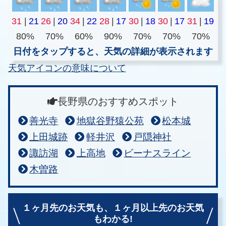
31
|
21
26
|
20
34
|
22
28
|
17
30
|
18
30
|
17
31
|
19
80%
70%
60%
90%
70%
70%
70%
日付をタップすると、天気の詳細が表示されます
天気アイコンの意味について
長野県のおすすめスポット
善光寺
地獄谷野猿公苑
松本城
上田城跡
軽井沢
戸隠神社
諏訪湖
上高地
ビーナスライン
木曽路
１ヶ月先のお天気も、
１ヶ月以上先のお天気
もわかる!