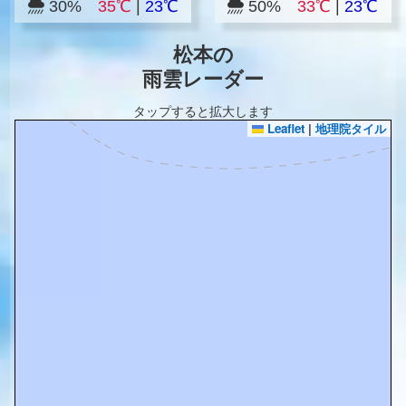
30%
35℃
|
23℃
50%
33℃
|
23℃
松本の
雨雲レーダー
タップすると拡大します
Leaflet
|
地理院タイル