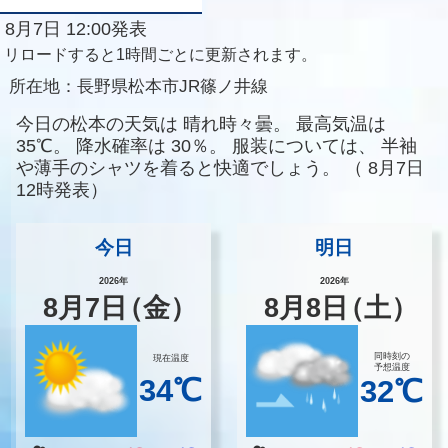
8月7日 12:00発表
リロードすると1時間ごとに更新されます。
所在地：
長野県松本市JR篠ノ井線
今日の松本の天気は
晴れ時々曇。
最高気温は
35℃。
降水確率は
30％。
服装については、
半袖
や薄手のシャツを着ると快適でしょう。
（
8月7日
12時発表）
今日
明日
2026年
2026年
8
月
7
日
（金）
8
月
8
日
（土）
同時刻の
現在温度
予想温度
34℃
32℃