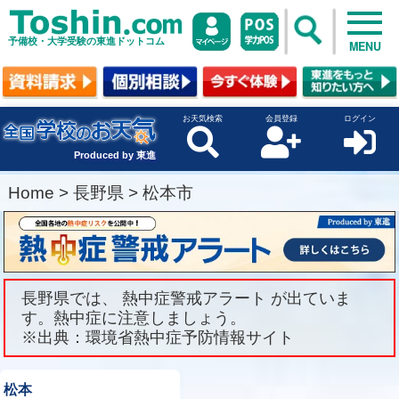
予備校・大学受験の東進ドットコム
MENU
お天気検索
会員登録
ログイン
Produced by 東進
Home
>
長野県
>
松本市
長野県では、 熱中症警戒アラート が出ていま
す。熱中症に注意しましょう。
※出典：環境省熱中症予防情報サイト
松本