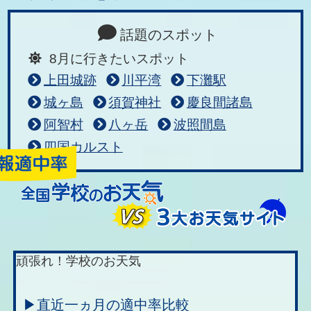
話題のスポット
8月に行きたいスポット
上田城跡
川平湾
下灘駅
城ヶ島
須賀神社
慶良間諸島
阿智村
八ヶ岳
波照間島
四国カルスト
頑張れ！学校のお天気
▶直近一ヵ月の適中率比較