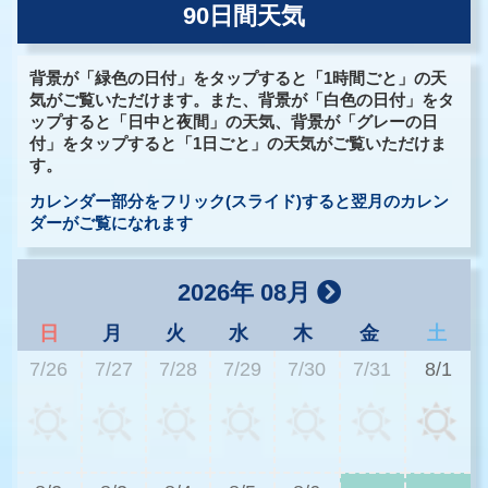
90日間天気
背景が「緑色の日付」をタップすると「1時間ごと」の天
気がご覧いただけます。また、背景が「白色の日付」をタ
ップすると「日中と夜間」の天気、背景が「グレーの日
付」をタップすると「1日ごと」の天気がご覧いただけま
す。
カレンダー部分をフリック(スライド)すると翌月のカレン
ダーがご覧になれます
2026年 08月
日
月
火
水
木
金
土
7/26
7/27
7/28
7/29
7/30
7/31
8/1
2