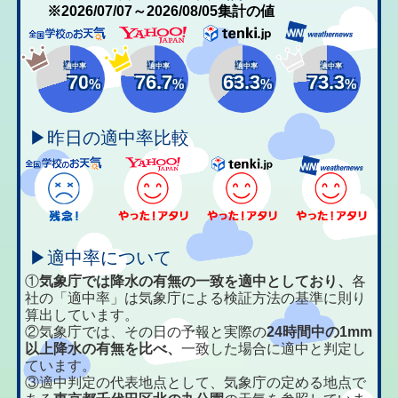
※2026/07/07～2026/08/05集計の値
適中率
適中率
適中率
適中率
70
76.7
63.3
73.3
%
%
%
%
▶昨日の適中率比較
▶適中率について
①
気象庁では降水の有無の一致を適中としており、
各
社の「適中率」は気象庁による検証方法の基準に則り
算出しています。
②気象庁では、その日の予報と実際の
24時間中の1mm
以上降水の有無を比べ、
一致した場合に適中と判定し
ています。
③適中判定の代表地点として、気象庁の定める地点で