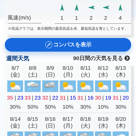
風速(m/s)
1
1
2
2
4
※気温グラフは、表示期間の最高気温を赤、最低気温を青としています。
コンパスを表示
週間天気
90日間の天気を見る
8/7
8/8
8/9
8/10
8/11
8/12
8/13
(金)
(土)
(日)
(月)
(火)
(水)
(木)
35
|
23
33
|
23
32
|
22
31
|
15
31
|
16
30
|
19
31
|
20
30%
50%
50%
10%
30%
10%
30%
8/14
8/15
8/16
8/17
8/18
8/19
8/20
(金)
(土)
(日)
(月)
(火)
(水)
(木)