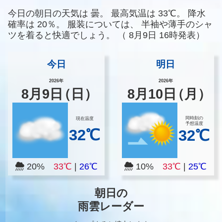
今日の朝日の天気は
曇。
最高気温は
33℃。
降水
確率は
20％。
服装については、
半袖や薄手のシャ
ツを着ると快適でしょう。
（
8月9日 16時発表）
今日
明日
2026年
2026年
8
月
9
日
（日）
8
月
10
日
（月）
同時刻の
現在温度
予想温度
32℃
32℃
20%
33℃
|
26℃
10%
33℃
|
25℃
朝日の
雨雲レーダー