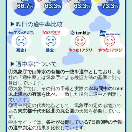
適中率
適中率
適中率
適中率
66.7
63.3
63.3
73.3
%
%
%
%
▶昨日の適中率比較
▶適中率について
①
気象庁では降水の有無の一致を適中としており、
各
社の「適中率」は気象庁による検証方法の基準に則り
算出しています。
②気象庁では、その日の予報と実際の
24時間中の1mm
以上降水の有無を比べ、
一致した場合に適中と判定し
ています。
③適中判定の代表地点として、気象庁の定める地点で
ある
東京都千代田区北の丸公園
の天気を参照していま
す。
④本サイトでは、
各社が公開している7日前0時の予報
の適中判定
の結果を比較しています。