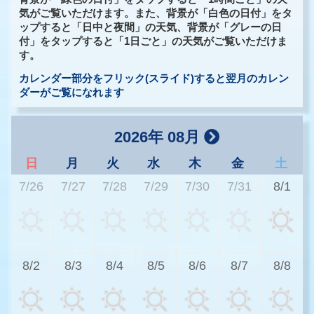
気がご覧いただけます。また、背景が「白色の日付」をタ
ップすると「日中と夜間」の天気、背景が「グレーの日
付」をタップすると「1日ごと」の天気がご覧いただけま
す。
カレンダー部分をフリック(スライド)すると翌月のカレン
ダーがご覧になれます
2026年 08月
日
月
火
水
木
金
土
7/26
7/27
7/28
7/29
7/30
7/31
8/1
2
8/2
8/3
8/4
8/5
8/6
8/7
8/8
3