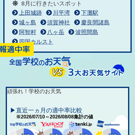
8月に行きたいスポット
上田城跡
川平湾
下灘駅
城ヶ島
須賀神社
慶良間諸島
阿智村
八ヶ岳
波照間島
四国カルスト
頑張れ！学校のお天気
▶直近一ヵ月の適中率比較
※2026/07/10～2026/08/08集計の値