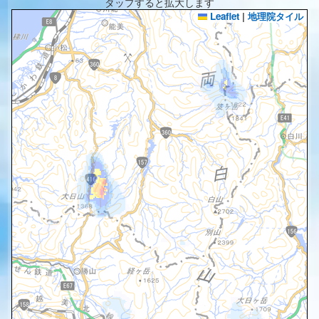
タップすると拡大します
Leaflet
|
地理院タイル