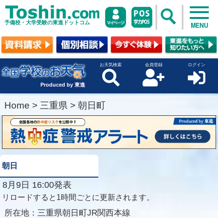
予備校・大学受験の東進ドットコム
MENU
お天気検索
会員登録
ログイン
Produced by 東進
Home
>
三重県
>
朝日町
朝日
8月9日 16:00発表
リロードすると1時間ごとに更新されます。
所在地：
三重県朝日町JR関西本線