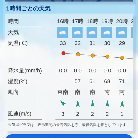
1時間ごとの天気
時間
16時
17時
18時
19時
20時
2
天気
気温(℃)
33
32
31
30
29
2
降水量(mm/h)
0.0
0.0
0.0
0.0
0.0
0
湿度(%)
-
57
61
68
71
7
風向
東南
南
南
南
南
風速(m/s)
3
2
2
2
1
※気温グラフは、表示期間の最高気温を赤、最低気温を青としています。