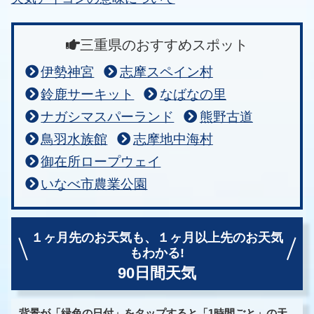
三重県のおすすめスポット
伊勢神宮
志摩スペイン村
鈴鹿サーキット
なばなの里
ナガシマスパーランド
熊野古道
鳥羽水族館
志摩地中海村
御在所ロープウェイ
いなべ市農業公園
１ヶ月先のお天気も、
１ヶ月以上先のお天気
もわかる!
90日間天気
背景が「緑色の日付」をタップすると「1時間ごと」の天