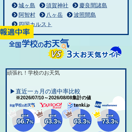
城ヶ島
須賀神社
慶良間諸島
阿智村
八ヶ岳
波照間島
四国カルスト
頑張れ！学校のお天気
▶直近一ヵ月の適中率比較
※2026/07/10～2026/08/08集計の値
適中率
適中率
適中率
適中率
66.7
63.3
63.3
73.3
%
%
%
%