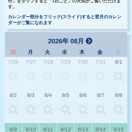
付」をタップすると「1日ごと」の天気がご覧いただけま
す。
カレンダー部分をフリック(スライド)すると翌月のカレン
ダーがご覧になれます
2026年 08月
日
月
火
水
木
金
土
7/26
7/27
7/28
7/29
7/30
7/31
8/1
2
8/2
8/3
8/4
8/5
8/6
8/7
8/8
2
8/9
8/10
8/11
8/12
8/13
8/14
8/15