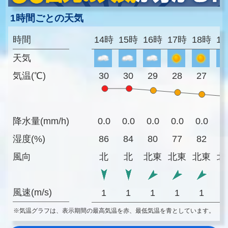
1時間ごとの天気
時間
14時
15時
16時
17時
18時
1
天気
気温(℃)
30
30
29
28
27
2
降水量(mm/h)
0.0
0.0
0.0
0.0
0.0
0
湿度(%)
86
84
80
77
82
8
風向
北
北
北東
北東
北東
北
風速(m/s)
1
1
1
1
1
※気温グラフは、表示期間の最高気温を赤、最低気温を青としています。