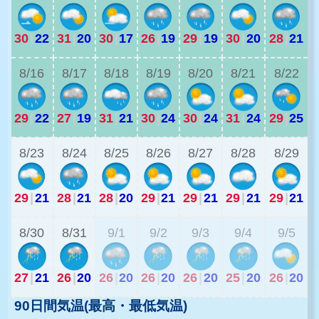
30
|
22
31
|
20
30
|
17
26
|
19
29
|
19
30
|
20
28
|
21
2
8/16
8/17
8/18
8/19
8/20
8/21
8/22
29
|
22
27
|
19
31
|
21
30
|
24
30
|
24
31
|
24
29
|
25
2
8/23
8/24
8/25
8/26
8/27
8/28
8/29
29
|
21
28
|
21
28
|
20
29
|
21
29
|
21
29
|
21
29
|
21
2
8/30
8/31
9/1
9/2
9/3
9/4
9/5
27
|
21
26
|
20
26
|
20
26
|
20
26
|
20
25
|
20
26
|
20
90日間気温(最高・最低気温)