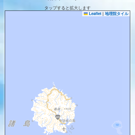
タップすると拡大します
Leaflet
|
地理院タイル