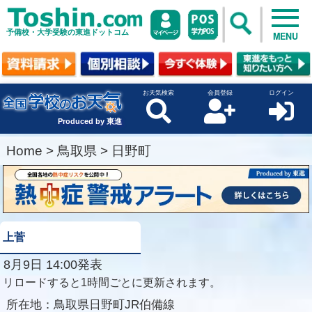
予備校・大学受験の東進ドットコム
MENU
お天気検索
会員登録
ログイン
Produced by 東進
Home
>
鳥取県
>
日野町
上菅
8月9日 14:00発表
リロードすると1時間ごとに更新されます。
所在地：
鳥取県日野町JR伯備線