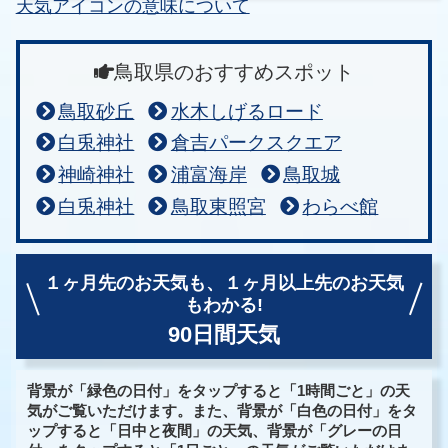
天気アイコンの意味について
鳥取県のおすすめスポット
鳥取砂丘
水木しげるロード
白兎神社
倉吉パークスクエア
神崎神社
浦富海岸
鳥取城
白兎神社
鳥取東照宮
わらべ館
１ヶ月先のお天気も、
１ヶ月以上先のお天気
もわかる!
90日間天気
背景が「緑色の日付」をタップすると「1時間ごと」の天
気がご覧いただけます。また、背景が「白色の日付」をタ
ップすると「日中と夜間」の天気、背景が「グレーの日