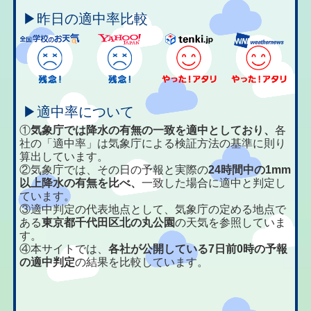
▶昨日の適中率比較
▶適中率について
①
気象庁では降水の有無の一致を適中としており、
各
社の「適中率」は気象庁による検証方法の基準に則り
算出しています。
②気象庁では、その日の予報と実際の
24時間中の1mm
以上降水の有無を比べ、
一致した場合に適中と判定し
ています。
③適中判定の代表地点として、気象庁の定める地点で
ある
東京都千代田区北の丸公園
の天気を参照していま
す。
④本サイトでは、
各社が公開している7日前0時の予報
の適中判定
の結果を比較しています。