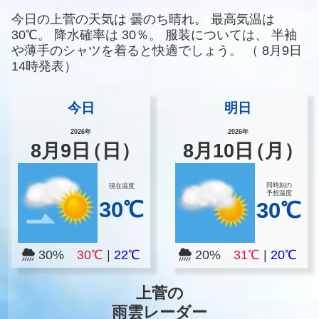
今日の上菅の天気は
曇のち晴れ。
最高気温は
30℃。
降水確率は
30％。
服装については、
半袖
や薄手のシャツを着ると快適でしょう。
（
8月9日
14時発表）
今日
明日
2026年
2026年
8
月
9
日
（日）
8
月
10
日
（月）
同時刻の
現在温度
予想温度
30℃
30℃
30%
30℃
|
22℃
20%
31℃
|
20℃
上菅の
雨雲レーダー