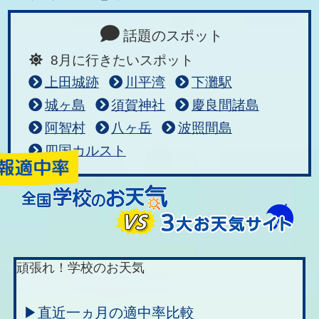
話題のスポット
8月に行きたいスポット
上田城跡
川平湾
下灘駅
城ヶ島
須賀神社
慶良間諸島
阿智村
八ヶ岳
波照間島
四国カルスト
頑張れ！学校のお天気
▶直近一ヵ月の適中率比較