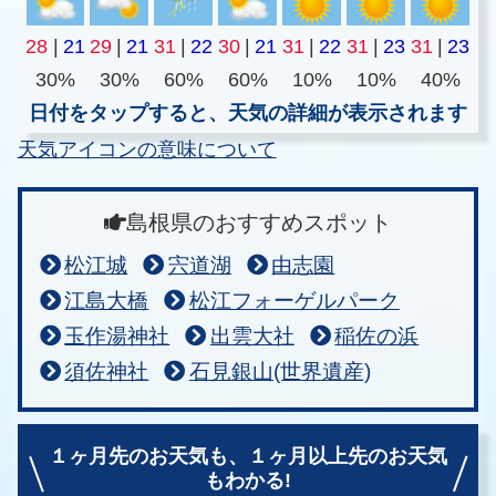
28
|
21
29
|
21
31
|
22
30
|
21
31
|
22
31
|
23
31
|
23
30%
30%
60%
60%
10%
10%
40%
日付をタップすると、天気の詳細が表示されます
天気アイコンの意味について
島根県のおすすめスポット
松江城
宍道湖
由志園
江島大橋
松江フォーゲルパーク
玉作湯神社
出雲大社
稲佐の浜
須佐神社
石見銀山(世界遺産)
１ヶ月先のお天気も、
１ヶ月以上先のお天気
もわかる!