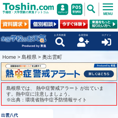
予備校・大学受験の東進ドットコム
MENU
お天気検索
会員登録
ログイン
Produced by 東進
Home
>
島根県
>
奥出雲町
島根県では、 熱中症警戒アラート が出ていま
す。熱中症に注意しましょう。
※出典：環境省熱中症予防情報サイト
出雲八代