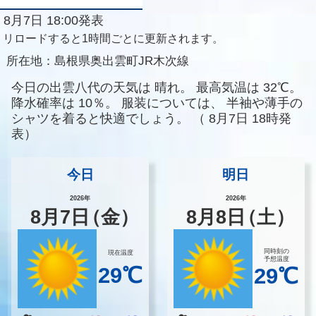
8月7日 18:00発表
リロードすると1時間ごとに更新されます。
所在地：
島根県奥出雲町JR木次線
今日の出雲八代の天気は
晴れ。
最高気温は
32℃。
降水確率は
10％。
服装については、
半袖や薄手の
シャツを着ると快適でしょう。
（
8月7日 18時発
表）
今日
明日
2026年
2026年
8
月
7
日
（金）
8
月
8
日
（土）
同時刻の
現在温度
予想温度
29℃
29℃