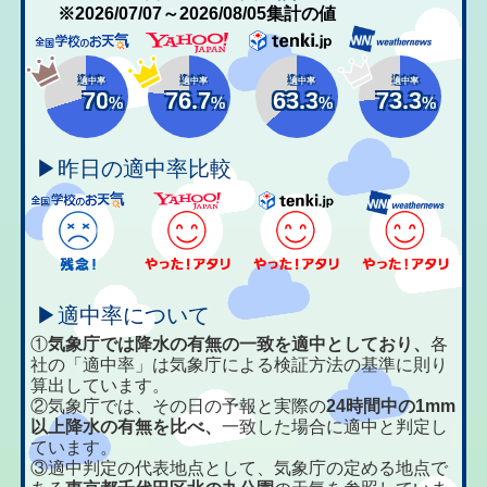
※2026/07/07～2026/08/05集計の値
適中率
適中率
適中率
適中率
70
76.7
63.3
73.3
%
%
%
%
▶昨日の適中率比較
▶適中率について
①
気象庁では降水の有無の一致を適中としており、
各
社の「適中率」は気象庁による検証方法の基準に則り
算出しています。
②気象庁では、その日の予報と実際の
24時間中の1mm
以上降水の有無を比べ、
一致した場合に適中と判定し
ています。
③適中判定の代表地点として、気象庁の定める地点で