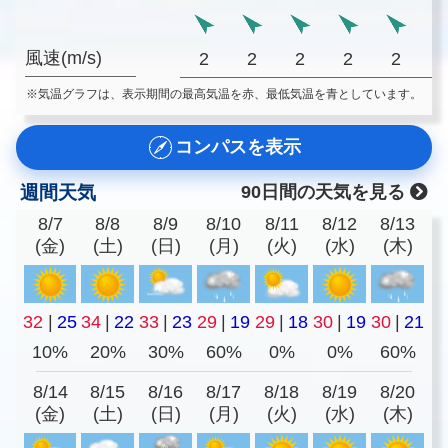
風速(m/s)
2
2
2
2
2
※気温グラフは、表示期間の最高気温を赤、最低気温を青としています。
コンパスを表示
週間天気
90日間の天気を見る
8/7
8/8
8/9
8/10
8/11
8/12
8/13
(金)
(土)
(日)
(月)
(火)
(水)
(木)
32
|
25
34
|
22
33
|
23
29
|
19
29
|
18
30
|
19
30
|
21
10%
20%
30%
60%
0%
0%
60%
8/14
8/15
8/16
8/17
8/18
8/19
8/20
(金)
(土)
(日)
(月)
(火)
(水)
(木)