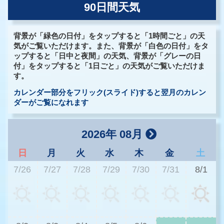
90日間天気
背景が「緑色の日付」をタップすると「1時間ごと」の天
気がご覧いただけます。また、背景が「白色の日付」をタ
ップすると「日中と夜間」の天気、背景が「グレーの日
付」をタップすると「1日ごと」の天気がご覧いただけま
す。
カレンダー部分をフリック(スライド)すると翌月のカレン
ダーがご覧になれます
2026年 08月
日
月
火
水
木
金
土
7/26
7/27
7/28
7/29
7/30
7/31
8/1
2