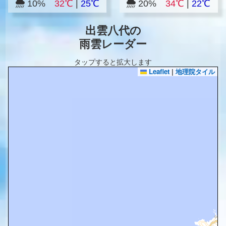
10%
32℃
|
25℃
20%
34℃
|
22℃
出雲八代の
雨雲レーダー
タップすると拡大します
Leaflet
|
地理院タイル