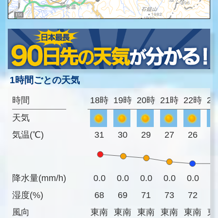
1時間ごとの天気
時間
18時
19時
20時
21時
22時
2
天気
気温(℃)
31
30
29
27
26
2
降水量(mm/h)
0.0
0.0
0.0
0.0
0.0
0
湿度(%)
68
69
71
73
72
7
風向
東南
東南
東南
東南
東南
東