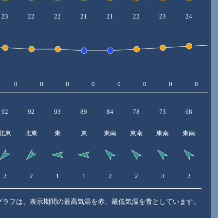
23
22
22
21
21
22
23
24
2
92
92
93
89
84
78
73
68
6
北東
北東
東
東
東南
東南
東南
東南
東
2
2
1
1
2
2
3
3
3
グラフは、表示期間の最高気温を赤、最低気温を青としています。