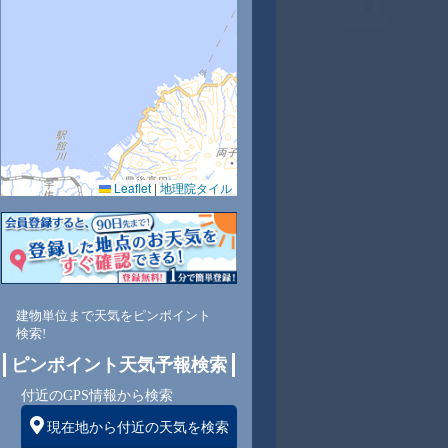
5
27
28
29
29
31
32
32
31
Leaflet
|
地理院タイル
3
60
57
56
62
58
55
55
56
南
東南
東南
東南
東南
東南
東南
東
東
建物単位まで天気をピンポイント
検索!
3
2
2
2
2
2
1
1
ピンポイント天気予報検索
付近のGPS情報から検索
現在地から付近の天気を検索