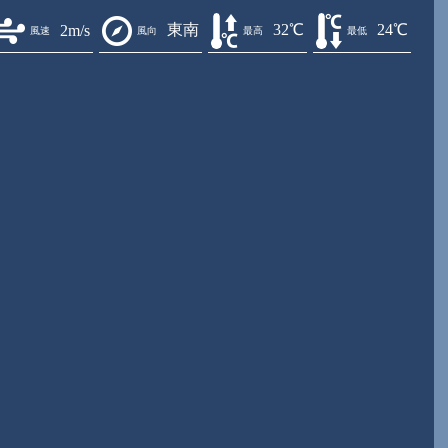
東南
32℃
24℃
2m/s
風速
風向
最高
最低