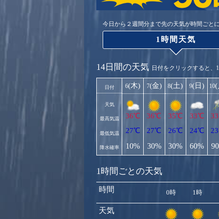
今日から２週間分まで先の天気が時間ごと
1時間天気
14日間の天気
日付をクリックすると、
(木)
(金)
(土)
(日)
6
7
8
9
10
日付
天気
36℃
36℃
35℃
33℃
3
最高気温
27℃
27℃
26℃
24℃
2
最低気温
10%
30%
30%
60%
9
降水確率
1時間ごとの天気
時間
0時
1時
天気