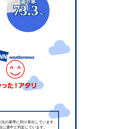
適中率
73.3
%
方法の基準に則り算出しています。
合に適中と判定しています。