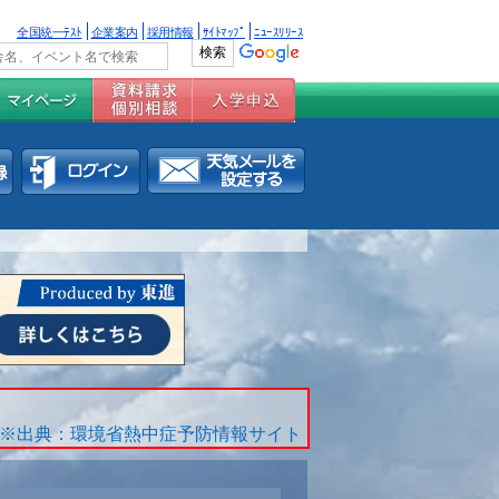
全国統一ﾃｽﾄ
企業案内
採用情報
ｻｲﾄﾏｯﾌﾟ
ﾆｭｰｽﾘﾘｰｽ
※出典：環境省熱中症予防情報サイト