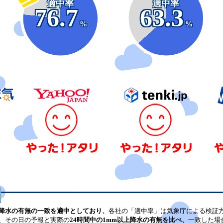
適中率
適中率
76.7
63.3
%
%
降水の有無の一致を適中としており、
各社の「適中率」は気象庁による検証
、その日の予報と実際の
24時間中の1mm以上降水の有無を比べ、
一致した場