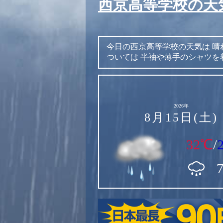
西京高等学校の天
今日の西京高等学校の天気は
晴
ついては
半袖や薄手のシャツを
2026年
8月15日(土)
32℃
/