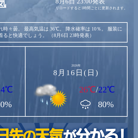
8月6日 23:00発表
気
リロードすると1時間ごとに更新されます。
れ時々曇。
最高気温は
36℃。
降水確率は
10％。
服装に
着ると快適でしょう。
（8月6日 23時発表）
2026年
8月16日(日)
24℃
26℃
/
22℃
70%
80%