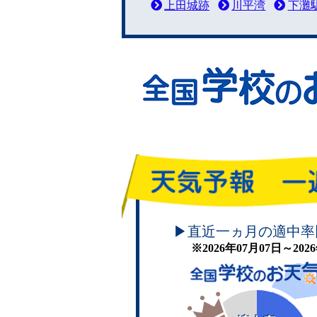
上田城跡
川平湾
下灘
頑張れ！学校のお天気
▶直近一ヵ月の適中率
※2026年07月07日～20