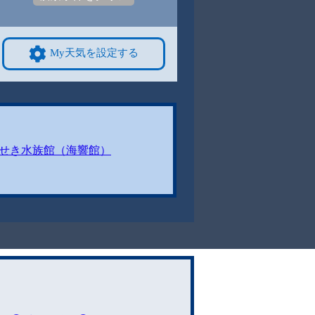
My天気を設定する
せき水族館（海響館）