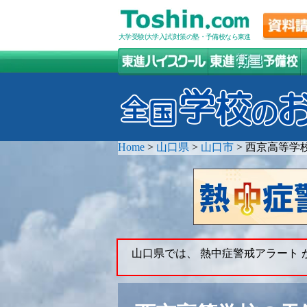
大学受験(大学入試)対策の塾・予備校なら東進
Home
>
山口県
>
山口市
>
西京高等学
山口県では、 熱中症警戒アラート