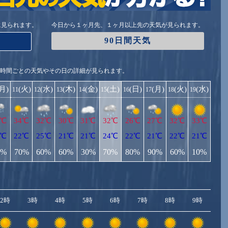
に見られます。
今日から１ヶ月先、１ヶ月以上先の天気が見られます。
90日間天気
1時間ごとの天気やその日の詳細が見られます。
(月)
(火)
(水)
(木)
(金)
(土)
(日)
(月)
(火)
(水)
11
12
13
14
15
16
17
18
19
3℃
34℃
32℃
30℃
31℃
32℃
26℃
27℃
32℃
33℃
3℃
22℃
25℃
21℃
21℃
24℃
22℃
21℃
22℃
21℃
0%
70%
60%
60%
30%
70%
80%
90%
60%
10%
2時
3時
4時
5時
6時
7時
8時
9時
10