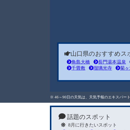
山口県のおすすめス
角島大橋
長門湯本温泉
千畳敷
瑠璃光寺
菊ヶ
※ 46～90日の天気は、天気予報のエキスパ
話題のスポット
8月に行きたいスポット