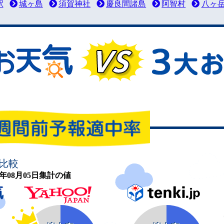
駅
城ヶ島
須賀神社
慶良間諸島
阿智村
八ヶ
比較
26年08月05日集計の値