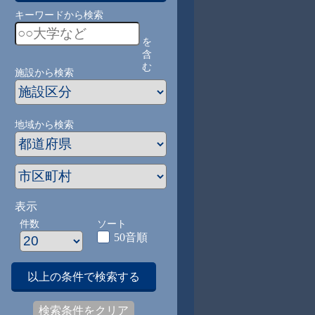
キーワードから検索
を
含
む
施設から検索
地域から検索
表示
件数
ソート
50音順
以上の条件で検索する
検索条件をクリア