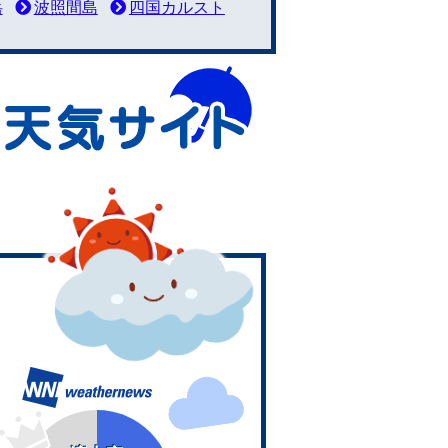
岳
波照間島
四国カルスト