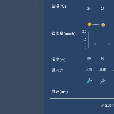
気温(℃)
24
23
降水量(mm/h)
90
92
湿度(%)
北東
北東
風向き
風速(m/s)
1
1
※気温