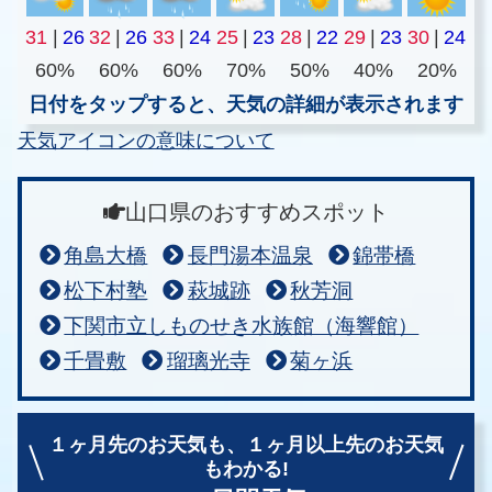
31
|
26
32
|
26
33
|
24
25
|
23
28
|
22
29
|
23
30
|
24
60%
60%
60%
70%
50%
40%
20%
日付をタップすると、天気の詳細が表示されます
天気アイコンの意味について
山口県のおすすめスポット
角島大橋
長門湯本温泉
錦帯橋
松下村塾
萩城跡
秋芳洞
下関市立しものせき水族館（海響館）
千畳敷
瑠璃光寺
菊ヶ浜
１ヶ月先のお天気も、
１ヶ月以上先のお天気
もわかる!