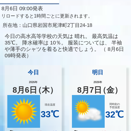
8月6日 09:00発表
リロードすると1時間ごとに更新されます。
所在地：
山口県岩国市尾津町2丁目24-18
今日の高水高等学校の天気は
晴れ。
最高気温は
35℃。
降水確率は
10％。
服装については、
半袖
や薄手のシャツを着ると快適でしょう。
（
8月6日
09時発表）
今日
明日
2026年
2026年
8
月
6
日
（木）
8
月
7
日
（金）
同時刻の
現在温度
予想温度
33℃
32℃