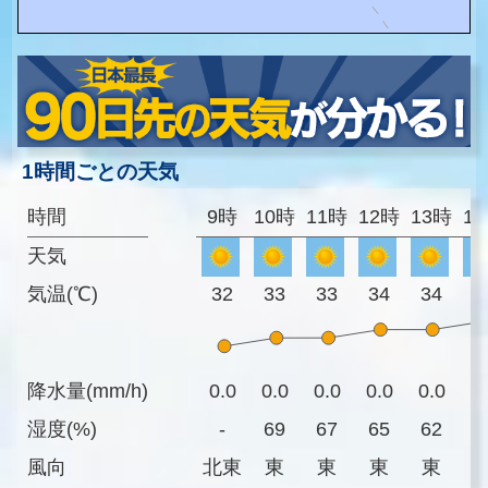
1時間ごとの天気
時間
9時
10時
11時
12時
13時
1
天気
気温(℃)
32
33
33
34
34
3
降水量(mm/h)
0.0
0.0
0.0
0.0
0.0
0
湿度(%)
-
69
67
65
62
5
風向
北東
東
東
東
東