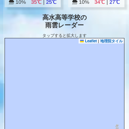
10%
35℃
|
25℃
10%
34℃
|
27℃
高水高等学校の
雨雲レーダー
タップすると拡大します
Leaflet
|
地理院タイル