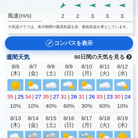
風速(m/s)
2
2
3
3
3
※気温グラフは、表示期間の最高気温を赤、最低気温を青としています。
コンパスを表示
週間天気
90日間の天気を見る
8/6
8/7
8/8
8/9
8/10
8/11
8/12
(木)
(金)
(土)
(日)
(月)
(火)
(水)
35
|
25
34
|
27
35
|
27
31
|
26
31
|
26
33
|
23
30
|
24
10%
10%
40%
60%
30%
60%
10%
8/13
8/14
8/15
8/16
8/17
8/18
8/19
(木)
(金)
(土)
(日)
(月)
(火)
(水)