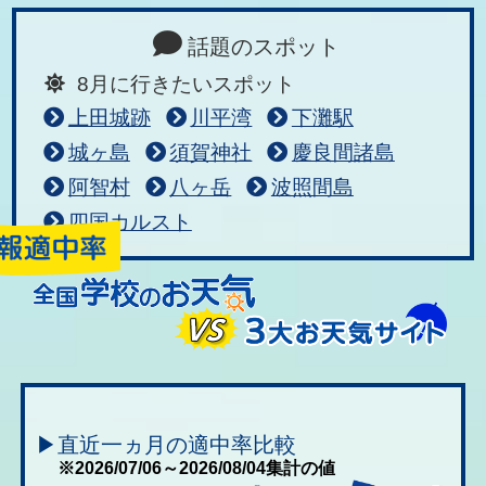
話題のスポット
8月に行きたいスポット
上田城跡
川平湾
下灘駅
城ヶ島
須賀神社
慶良間諸島
阿智村
八ヶ岳
波照間島
四国カルスト
▶直近一ヵ月の適中率比較
※2026/07/06～2026/08/04集計の値