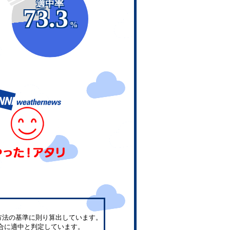
適中率
73.3
%
方法の基準に則り算出しています。
合に適中と判定しています。