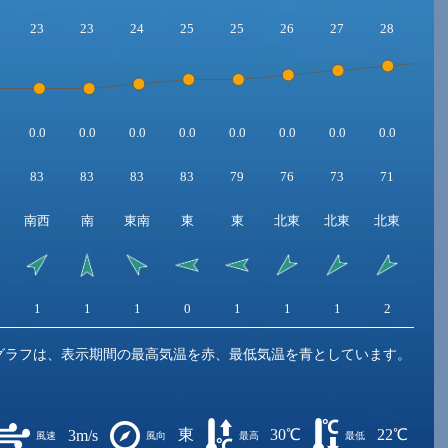
23
23
24
25
25
26
27
28
29
0.0
0.0
0.0
0.0
0.0
0.0
0.0
0.0
0.0
83
83
83
83
79
76
73
71
70
南西
南
東南
東
東
北東
北東
北東
北
1
1
1
0
1
1
1
2
2
グラフは、表示期間の最高気温を赤、最低気温を青としています。
東
30℃
22℃
3m/s
風速
風向
最高
最低