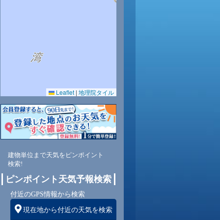
29
30
30
30
30
29
29
28
26
0.0
0.0
0.0
0.0
0.0
0.0
0.0
0.0
0.0
68
68
69
69
71
73
74
77
80
Leaflet
|
地理院タイル
東
北東
北東
北東
東
東
東
東
東
東
2
2
2
2
2
2
2
2
3
建物単位まで天気をピンポイント
検索!
ピンポイント天気予報検索
付近のGPS情報から検索
現在地から付近の天気を検索