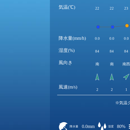
気温(℃)
22
22
23
降水量(mm/h)
0.0
0.0
0.0
湿度(%)
84
84
84
風向き
南
南
南西
風速(m/s)
2
2
1
※気温
0.0mm
80%
降水量
湿度