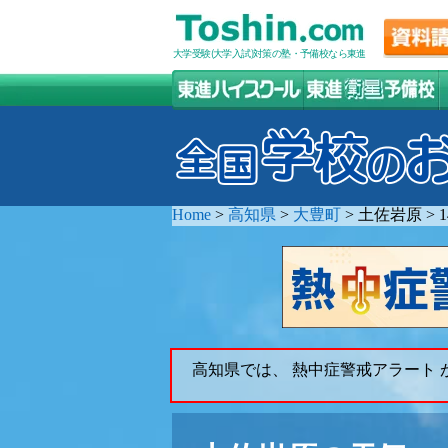
大学受験(大学入試)対策の塾・予備校なら東進
Home
>
高知県
>
大豊町
>
土佐岩原
>
高知県では、 熱中症警戒アラート