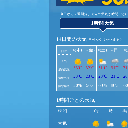
今日から２週間分まで先の天気が時間ごと
1時間天気
14日間の天気
日付をクリックすると、
(木)
(金)
(土)
(日)
6
7
8
9
10
日付
天気
33℃
32℃
31℃
31℃
3
最高気温
23℃
23℃
23℃
21℃
2
最低気温
20%
50%
60%
80%
6
降水確率
1時間ごとの天気
時間
0時
1時
2時
天気