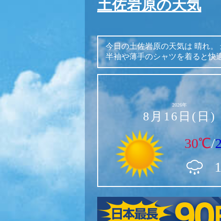
土佐岩原の天気
今日の土佐岩原の天気は
晴れ。
半袖や薄手のシャツを着ると快
2026年
8月16日(日)
30℃
/