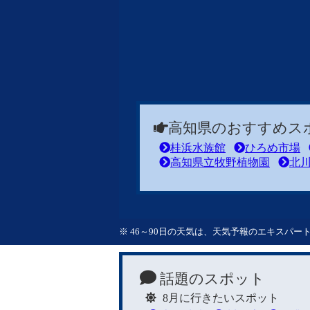
高知県のおすすめス
桂浜水族館
ひろめ市場
高知県立牧野植物園
北
※ 46～90日の天気は、天気予報のエキスパ
話題のスポット
8月に行きたいスポット