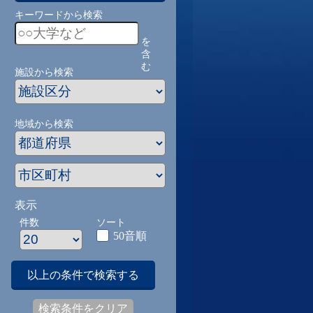
キーワードから検索
を
含
む
施設から検索
地域から検索
表示
件数
ソート
50音順
以上の条件で検索する
検索条件をクリア