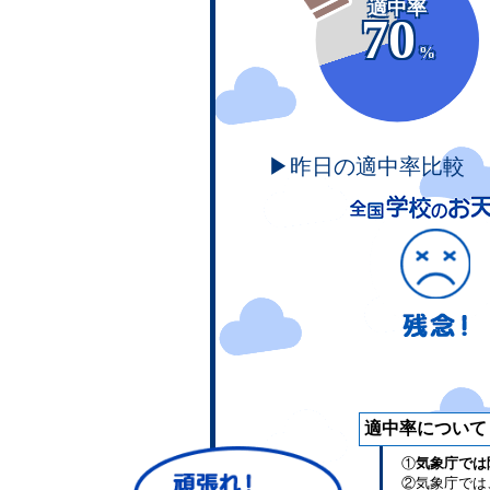
適中率
70
%
▶昨日の適中率比較
適中率について
①
気象庁では
②気象庁では