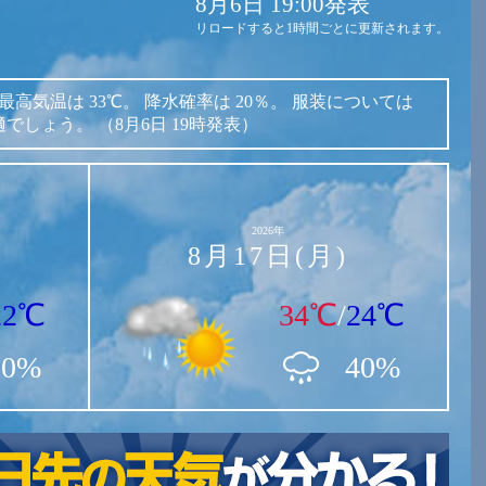
8月6日 19:00発表
リロードすると1時間ごとに更新されます。
最高気温は
33℃。
降水確率は
20％。
服装については
適でしょう。
（8月6日 19時発表）
2026年
8月17日(月)
22℃
34℃
/
24℃
10%
40%