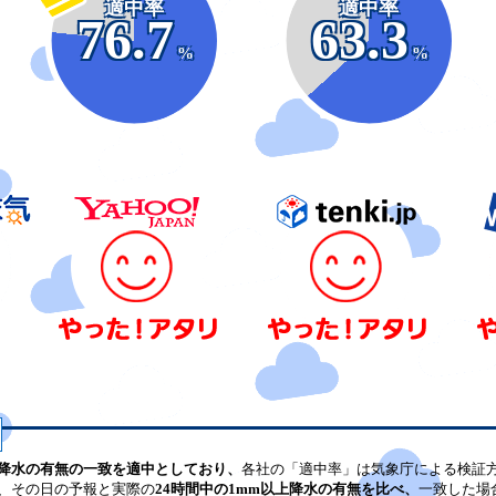
適中率
適中率
76.7
63.3
%
%
降水の有無の一致を適中としており、
各社の「適中率」は気象庁による検証
、その日の予報と実際の
24時間中の1mm以上降水の有無を比べ、
一致した場