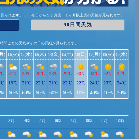
に見られます。
今日から１ヶ月先、１ヶ月以上先の天気が見られます。
90日間天気
1時間ごとの天気やその日の詳細が見られます。
(月)
(火)
(水)
(木)
(金)
(土)
(日)
(月)
(火)
(水)
11
12
13
14
15
16
17
18
19
1℃
31℃
29℃
28℃
28℃
29℃
30℃
34℃
32℃
32℃
0℃
19℃
21℃
22℃
21℃
22℃
22℃
24℃
23℃
24℃
0%
60%
60%
60%
60%
60%
10%
40%
10%
20%
3時
4時
5時
6時
7時
8時
9時
10時
11