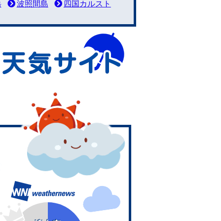
岳
波照間島
四国カルスト