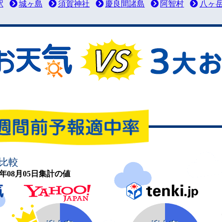
駅
城ヶ島
須賀神社
慶良間諸島
阿智村
八ヶ
比較
26年08月05日集計の値