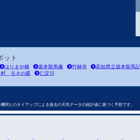
ポット
はりまや橋
坂本龍馬像
竹林寺
高知県立坂本龍馬
川村 モネの庭
仁淀川
ート機関とのタイアップによる過去の天気データの統計値に基づく予想です。