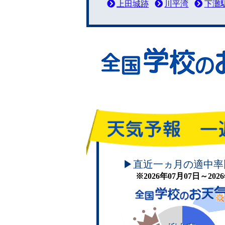
上田城跡
川平湾
下灘
頑張れ！学校のお天気
▶直近一ヵ月の適中率
※2026年07月07日～20