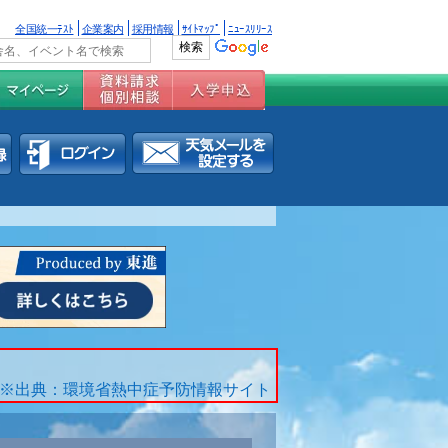
全国統一ﾃｽﾄ
企業案内
採用情報
ｻｲﾄﾏｯﾌﾟ
ﾆｭｰｽﾘﾘｰｽ
※出典：環境省熱中症予防情報サイト