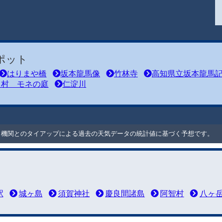
ポット
はりまや橋
坂本龍馬像
竹林寺
高知県立坂本龍馬
川村 モネの庭
仁淀川
ート機関とのタイアップによる過去の天気データの統計値に基づく予想です。
駅
城ヶ島
須賀神社
慶良間諸島
阿智村
八ヶ