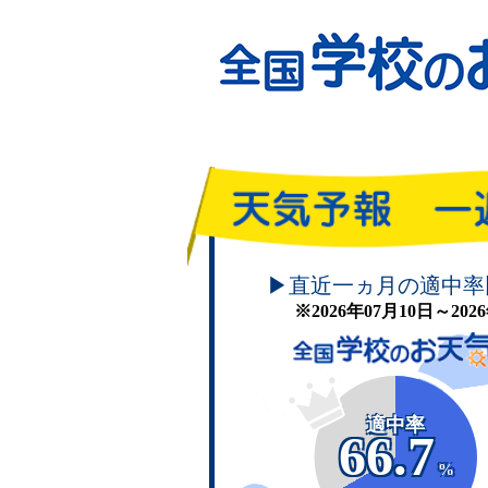
頑張れ！学校のお天気
▶直近一ヵ月の適中率
※2026年07月10日～20
適中率
66.7
%