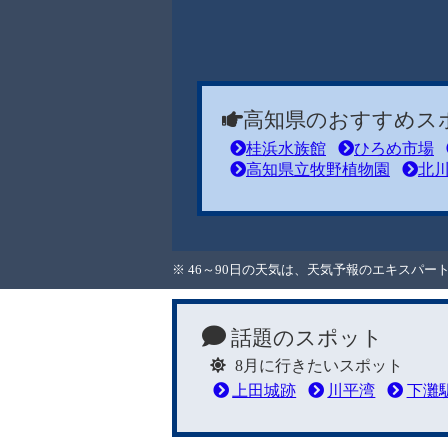
高知県のおすすめス
桂浜水族館
ひろめ市場
高知県立牧野植物園
北
※ 46～90日の天気は、天気予報のエキスパ
話題のスポット
8月に行きたいスポット
上田城跡
川平湾
下灘