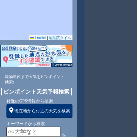
Leaflet
|
地理院タイル
4
74
65
67
78
79
80
82
84
南
南
南
南
南
南
南
南西
南西
建物単位まで天気をピンポイント
検索!
3
3
3
3
3
3
3
3
ピンポイント天気予報検索
付近のGPS情報から検索
現在地から付近の天気を検索
キーワードから検索
を