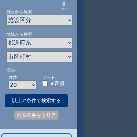
含
む
施設から検索
地域から検索
表示
件数
ソート
50音順
以上の条件で検索する
検索条件をクリア