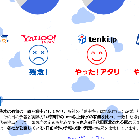
降水の有無の一致を適中としており、
各社の「適中率」は気象庁による検証
、その日の予報と実際の
24時間中の1mm以上降水の有無を比べ、
一致した場
代表地点として、気象庁の定める地点である
東京都千代田区北の丸公園
の天
は、
各社が公開している7日前0時の予報の適中判定
の結果を比較しています
もっと詳しく見る