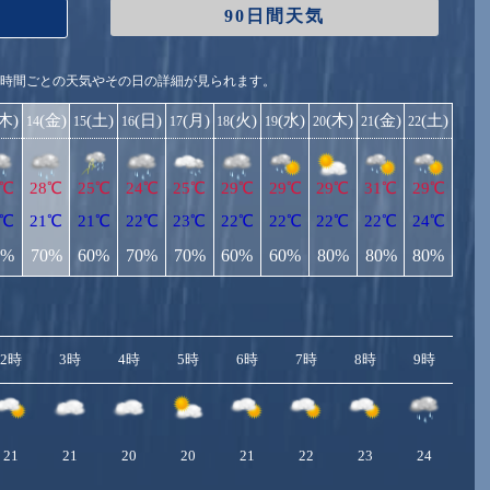
90日間天気
1時間ごとの天気やその日の詳細が見られます。
(木)
(金)
(土)
(日)
(月)
(火)
(水)
(木)
(金)
(土)
14
15
16
17
18
19
20
21
22
7℃
28℃
25℃
24℃
25℃
29℃
29℃
29℃
31℃
29℃
0℃
21℃
21℃
22℃
23℃
22℃
22℃
22℃
22℃
24℃
0%
70%
60%
70%
70%
60%
60%
80%
80%
80%
2時
3時
4時
5時
6時
7時
8時
9時
10
21
21
20
20
21
22
23
24
2