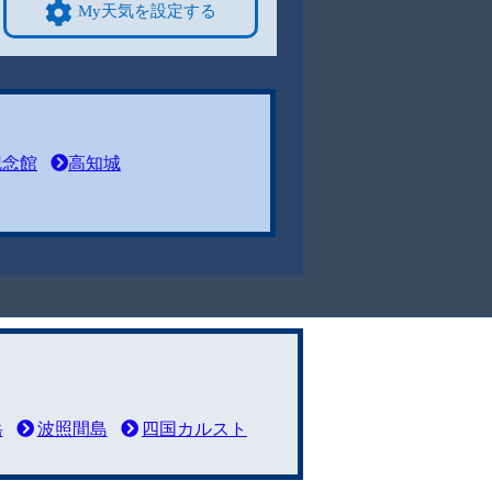
My天気を設定する
記念館
高知城
岳
波照間島
四国カルスト