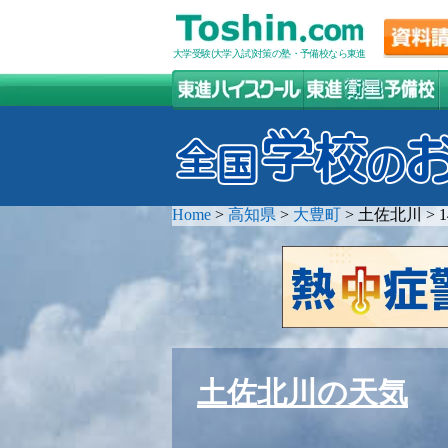
大学受験(大学入試)対策の塾・予備校なら東進
Home
>
高知県
>
大豊町
>
土佐北川
>
土佐北川の天気