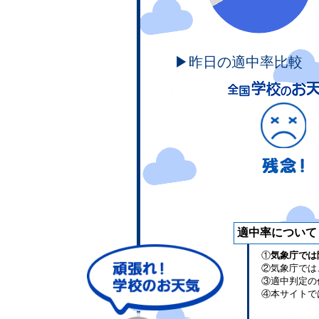
▶昨日の適中率比較
適中率について
①
気象庁では
②気象庁では
③適中判定の
④本サイトで