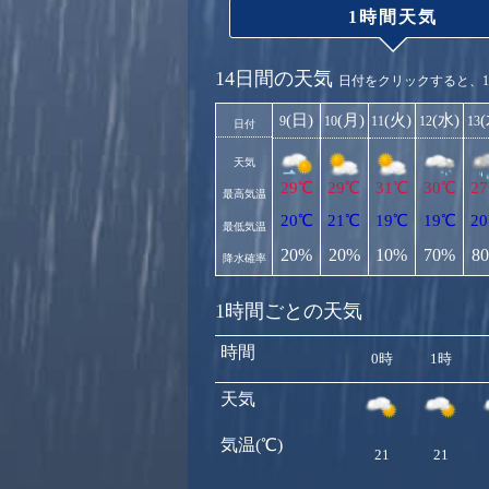
1時間天気
14日間の天気
日付をクリックすると、
(日)
(月)
(火)
(水)
9
10
11
12
13
日付
天気
29℃
29℃
31℃
30℃
2
最高気温
20℃
21℃
19℃
19℃
2
最低気温
20%
20%
10%
70%
8
降水確率
1時間ごとの天気
時間
0時
1時
天気
気温(℃)
21
21