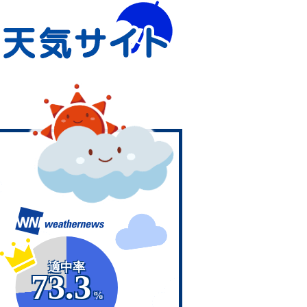
適中率
73.3
%