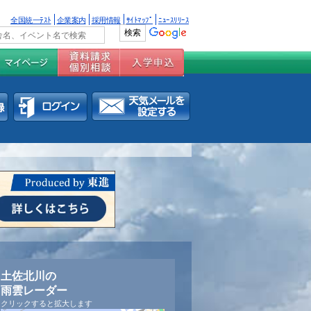
全国統一ﾃｽﾄ
企業案内
採用情報
ｻｲﾄﾏｯﾌﾟ
ﾆｭｰｽﾘﾘｰｽ
土佐北川の
雨雲レーダー
クリックすると拡大します