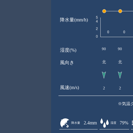
降水量(mm/h)
90
90
湿度(%)
北
北
風向き
風速(m/s)
2
2
※気温
2.4mm
79%
降水量
湿度