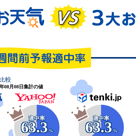
比較
26年08月08日集計の値
適中率
適中率
63.3
63.3
%
%