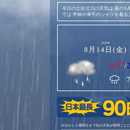
今日の土佐北川の天気は
曇のち
ては
半袖や薄手のシャツを着る
2026年
8月14日(金)
28℃
/
今日から２週間分まで先の天気が時間ごと