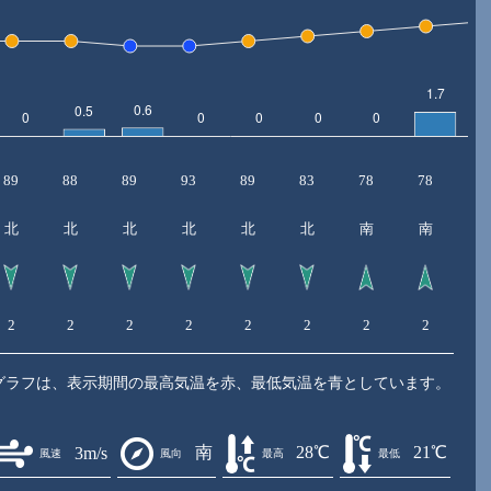
89
88
89
93
89
83
78
78
8
北
北
北
北
北
北
南
南
2
2
2
2
2
2
2
2
2
グラフは、表示期間の最高気温を赤、最低気温を青としています。
南
28℃
21℃
3m/s
風速
風向
最高
最低