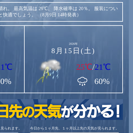
晴れ。
最高気温は
29℃。
降水確率は
20％。
服装につい
と快適でしょう。
（8月9日 14時発表）
2026年
8月15日(土)
21℃
25℃
/
21℃
70%
60%
に見られます。
今日から１ヶ月先、１ヶ月以上先の天気が見られます。