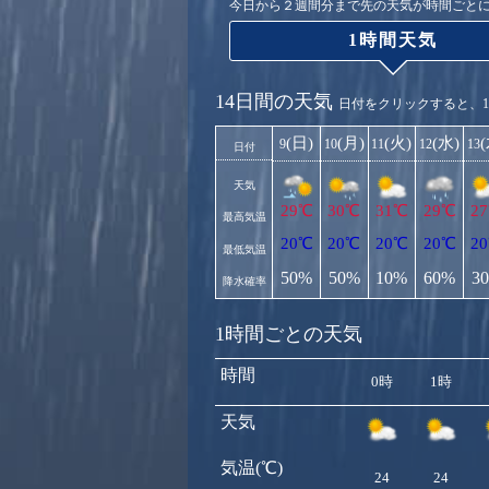
今日から２週間分まで先の天気が時間ごと
1時間天気
14日間の天気
日付をクリックすると、
(日)
(月)
(火)
(水)
9
10
11
12
13
日付
天気
29℃
30℃
31℃
29℃
2
最高気温
20℃
20℃
20℃
20℃
2
最低気温
50%
50%
10%
60%
3
降水確率
1時間ごとの天気
時間
0時
1時
天気
気温(℃)
24
24