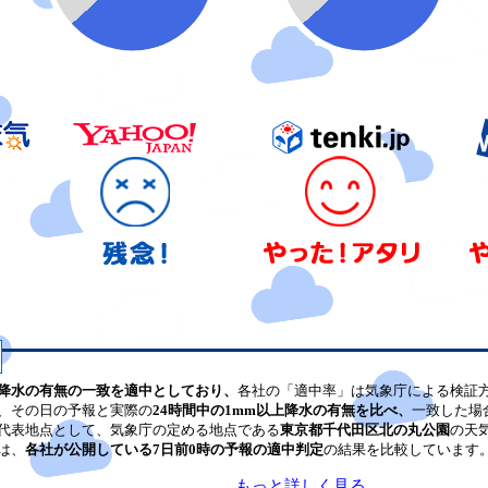
降水の有無の一致を適中としており、
各社の「適中率」は気象庁による検証
、その日の予報と実際の
24時間中の1mm以上降水の有無を比べ、
一致した場
代表地点として、気象庁の定める地点である
東京都千代田区北の丸公園
の天
は、
各社が公開している7日前0時の予報の適中判定
の結果を比較しています
もっと詳しく見る