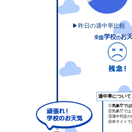
▶昨日の適中率比較
適中率について
①
気象庁では
②気象庁では
③適中判定の
④本サイトで