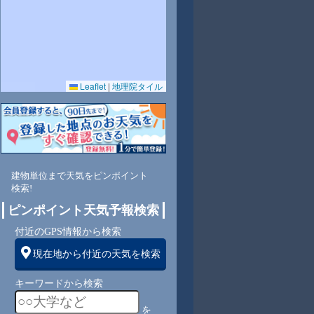
Leaflet
|
地理院タイル
7
71
67
63
60
59
59
62
67
南
南
東南
東南
東南
東南
東南
東南
東南
建物単位まで天気をピンポイント
検索!
ピンポイント天気予報検索
1
1
1
1
1
1
1
1
付近のGPS情報から検索
現在地から付近の天気を検索
キーワードから検索
を