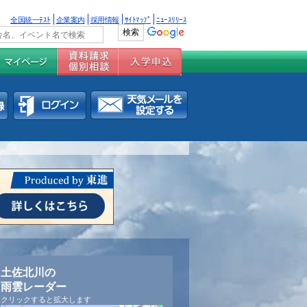
全国統一ﾃｽﾄ
企業案内
採用情報
ｻｲﾄﾏｯﾌﾟ
ﾆｭｰｽﾘﾘｰｽ
土佐北川の
雨雲レーダー
クリックすると拡大します