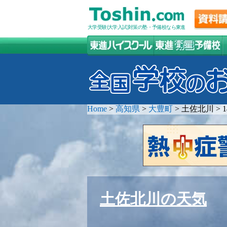
大学受験(大学入試)対策の塾・予備校なら東進
Home
>
高知県
>
大豊町
>
土佐北川
>
土佐北川の天気