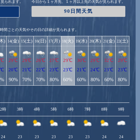
に見られます。
今日から１ヶ月先、１ヶ月以上先の天気が見られます。
90日間天気
1時間ごとの天気やその日の詳細が見られます。
(木)
(金)
(土)
(日)
(月)
(火)
(水)
(木)
(金)
(土)
14
15
16
17
18
19
20
21
22
7℃
29℃
29℃
26℃
27℃
29℃
30℃
29℃
32℃
29℃
0℃
20℃
21℃
22℃
23℃
23℃
21℃
24℃
23℃
23℃
0%
90%
70%
70%
80%
60%
60%
80%
60%
80%
2時
3時
4時
5時
6時
7時
8時
9時
10
24
23
23
23
23
23
24
24
2