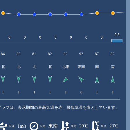
84
80
81
82
82
92
87
82
7
北
北
北
北
北東
東南
南
南
1
1
1
1
1
0
1
1
1
グラフは、表示期間の最高気温を赤、最低気温を青としています。
東南
29℃
23℃
1m/s
風速
風向
最高
最低