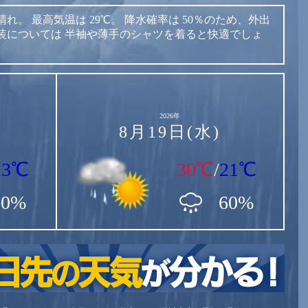
晴れ。
最高気温は
29℃。
降水確率は
50％のため、外出
装については
半袖や薄手のシャツを着ると快適でしょ
2026年
8月19日(水)
23℃
30℃
/
21℃
60%
60%