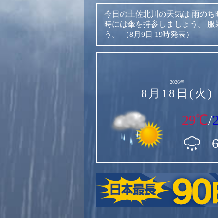
今日の土佐北川の天気は
雨のち
時には傘を持参しましょう。
服
う。
（8月9日 19時発表）
2026年
8月18日(火)
29℃
/