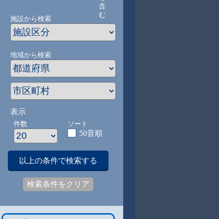
含
む
施設から検索
地域から検索
表示
件数
ソート
50音順
以上の条件で検索する
検索条件をクリア