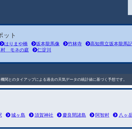
ポット
はりまや橋
坂本龍馬像
竹林寺
高知県立坂本龍馬
川村 モネの庭
仁淀川
ート機関とのタイアップによる過去の天気データの統計値に基づく予想です。
駅
城ヶ島
須賀神社
慶良間諸島
阿智村
八ヶ