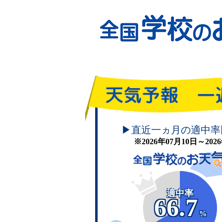
頑張れ！学校のお天気
▶直近一ヵ月の適中率
※2026年07月10日～20
適中率
66.7
%