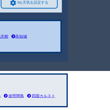
My天気を設定する
記念館
高知城
岳
波照間島
四国カルスト