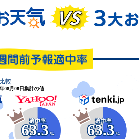
比較
26年08月08日集計の値
適中率
適中率
63.3
63.3
%
%