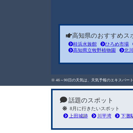
高知県のおすすめス
桂浜水族館
ひろめ市場
高知県立牧野植物園
北
※ 46～90日の天気は、天気予報のエキスパ
話題のスポット
8月に行きたいスポット
上田城跡
川平湾
下灘