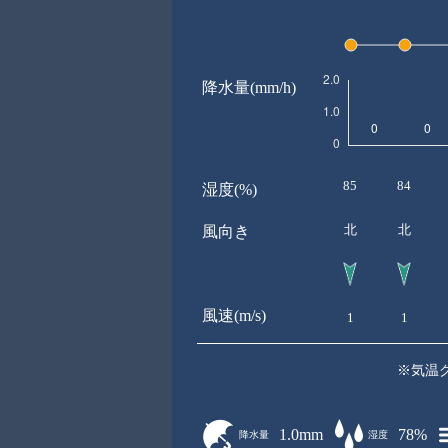
降水量(mm/h)
85
84
湿度(%)
北
北
風向き
風速(m/s)
1
1
※気温
1.0mm
78%
降水量
湿度