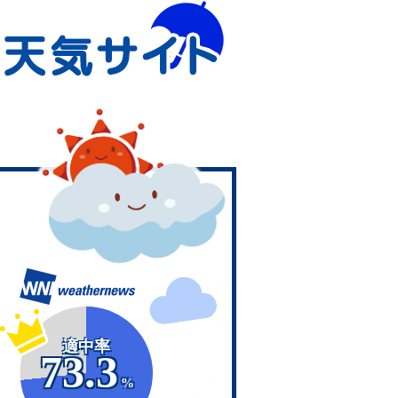
適中率
73.3
%