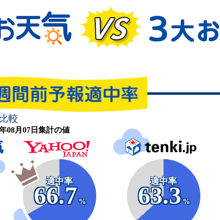
比較
26年08月07日集計の値
適中率
適中率
66.7
63.3
%
%