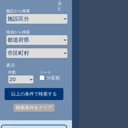
含
む
施設から検索
地域から検索
表示
件数
ソート
50音順
以上の条件で検索する
検索条件をクリア