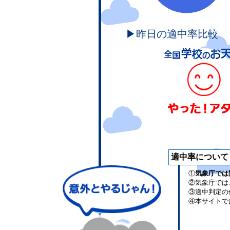
▶昨日の適中率比較
適中率について
①
気象庁では
②気象庁では
③適中判定の
④本サイトで