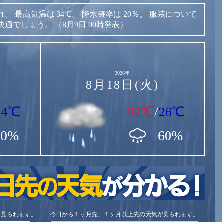
れ。
最高気温は
34℃。
降水確率は
20％。
服装について
快適でしょう。
（8月9日 00時発表）
2026年
8月18日(火)
24℃
32℃
/
26℃
70%
60%
に見られます。
今日から１ヶ月先、１ヶ月以上先の天気が見られます。