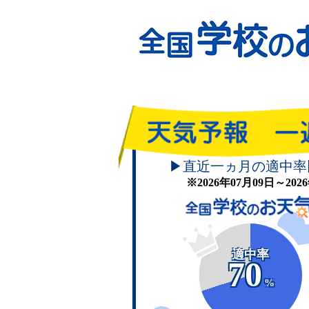
▶直近一ヵ月の適中率
※2026年07月09日～20
適中率
70
%