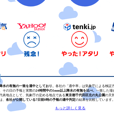
降水の有無の一致を適中としており、
各社の「適中率」は気象庁による検証
、その日の予報と実際の
24時間中の1mm以上降水の有無を比べ、
一致した場
代表地点として、気象庁の定める地点である
東京都千代田区北の丸公園
の天
は、
各社が公開している7日前0時の予報の適中判定
の結果を比較しています
もっと詳しく見る