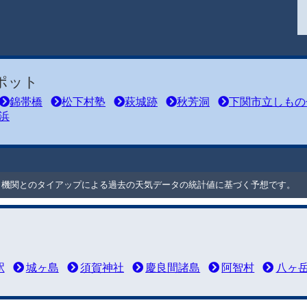
ポット
錦帯橋
松下村塾
萩城跡
秋芳洞
下関市立しもの
浜
ート機関とのタイアップによる過去の天気データの統計値に基づく予想です。
駅
城ヶ島
須賀神社
慶良間諸島
阿智村
八ヶ