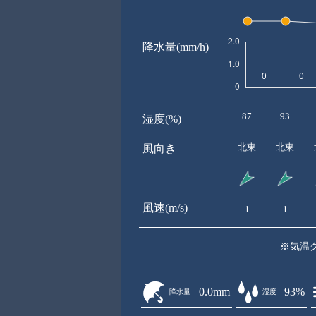
降水量(mm/h)
87
93
湿度(%)
北東
北東
風向き
風速(m/s)
1
1
※気温
0.0mm
93%
降水量
湿度