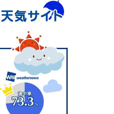
適中率
73.3
%