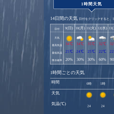
1時間天気
14日間の天気
日付をクリックすると、
(日)
(月)
(火)
(水)
9
10
11
12
13
日付
天気
34℃
34℃
35℃
32℃
3
最高気温
25℃
24℃
25℃
22℃
2
最低気温
20%
30%
30%
60%
9
降水確率
1時間ごとの天気
時間
0時
1時
天気
気温(℃)
24
24