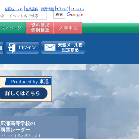
全国統一ﾃｽﾄ
企業案内
採用情報
ｻｲﾄﾏｯﾌﾟ
ﾆｭｰｽﾘﾘｰｽ
広瀬高等学校の
雨雲レーダー
クリックすると拡大します