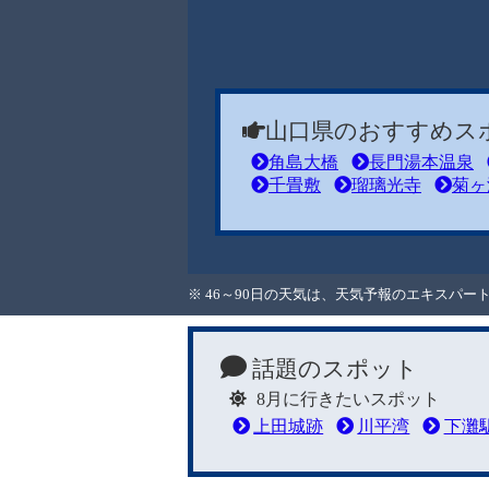
山口県のおすすめス
角島大橋
長門湯本温泉
千畳敷
瑠璃光寺
菊ヶ
※ 46～90日の天気は、天気予報のエキスパ
話題のスポット
8月に行きたいスポット
上田城跡
川平湾
下灘