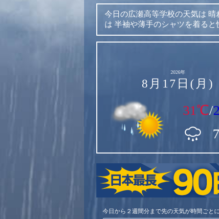
今日の広瀬高等学校の天気は
晴
は
半袖や薄手のシャツを着ると
2026年
8月17日(月)
31℃
/
今日から２週間分まで先の天気が時間ごと