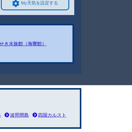
My天気を設定する
せき水族館（海響館）
岳
波照間島
四国カルスト