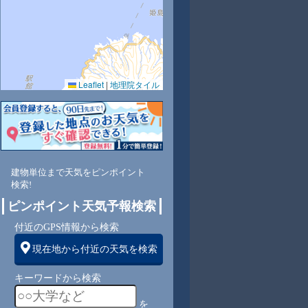
Leaflet
|
地理院タイル
3
60
59
61
62
61
64
65
67
北
北
北
北
北
北
北
北
北
建物単位まで天気をピンポイント
検索!
1
1
2
2
2
2
2
3
ピンポイント天気予報検索
付近のGPS情報から検索
現在地から付近の天気を検索
キーワードから検索
を