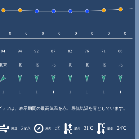
94
94
92
87
82
76
71
66
6
北東
北
北
北
北
北
北
北
1
1
1
1
1
1
1
1
1
グラフは、表示期間の最高気温を赤、最低気温を青としています。
北
31℃
24℃
2m/s
風速
風向
最高
最低