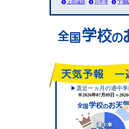
上田城跡
川平湾
下灘
▶直近一ヵ月の適中率
※2026年07月09日～20
適中率