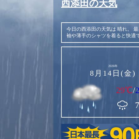
西添田の天気
今日の西添田の天気は
晴れ。
最
袖や薄手のシャツを着ると快適
2026年
8月14日(金)
29℃
/