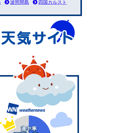
岳
波照間島
四国カルスト
適中率