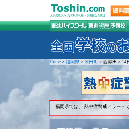
大学受験(大学入試)対策の塾・予備校なら東進
Home
>
福岡県
>
添田町
>
西添田
>
1
福岡県では、 熱中症警戒アラート