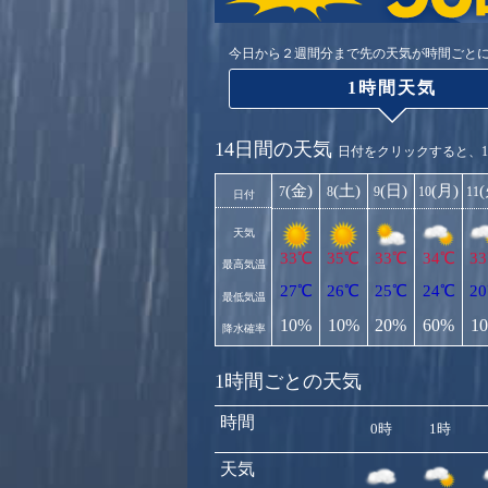
今日から２週間分まで先の天気が時間ごと
1時間天気
14日間の天気
日付をクリックすると、
(金)
(土)
(日)
(月)
7
8
9
10
11
日付
天気
33℃
35℃
33℃
34℃
3
最高気温
27℃
26℃
25℃
24℃
2
最低気温
10%
10%
20%
60%
1
降水確率
1時間ごとの天気
時間
0時
1時
天気