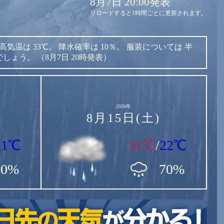
8月7日 20:00発表
リロードすると1時間ごとに更新されます。
高気温は
33℃。
降水確率は
10％。
服装については
半
でしょう。
（8月7日 20時発表）
2026年
8月15日(土)
21℃
31℃
/
22℃
70%
70%