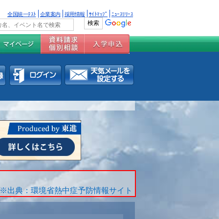
全国統一ﾃｽﾄ
企業案内
採用情報
ｻｲﾄﾏｯﾌﾟ
ﾆｭｰｽﾘﾘｰｽ
※出典：環境省熱中症予防情報サイト