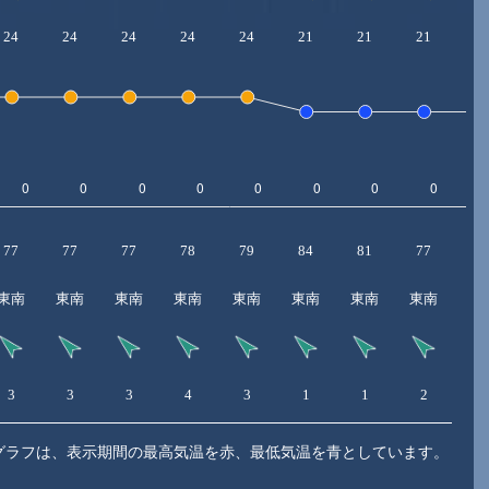
24
24
24
24
24
21
21
21
2
77
77
77
78
79
84
81
77
7
東南
東南
東南
東南
東南
東南
東南
東南
東
3
3
3
4
3
1
1
2
2
グラフは、表示期間の最高気温を赤、最低気温を青としています。