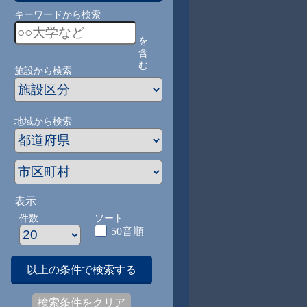
キーワードから検索
を
含
む
施設から検索
地域から検索
表示
件数
ソート
50音順
以上の条件で検索する
検索条件をクリア