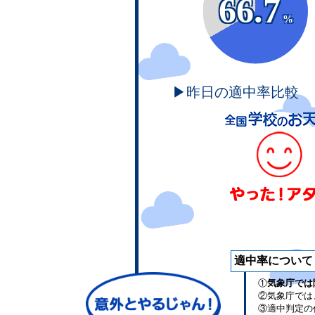
66.7
%
▶昨日の適中率比較
適中率について
①
気象庁では
②気象庁では
③適中判定の