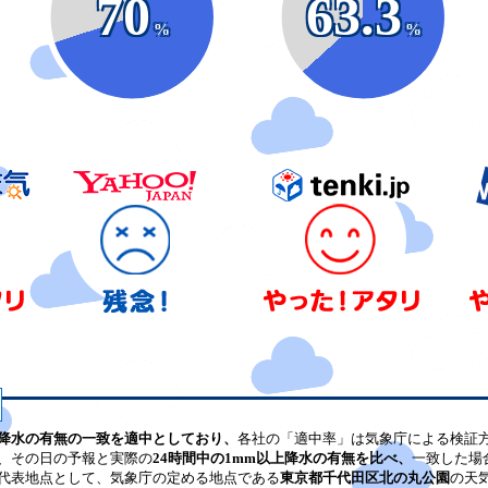
70
63.3
%
%
降水の有無の一致を適中としており、
各社の「適中率」は気象庁による検証
、その日の予報と実際の
24時間中の1mm以上降水の有無を比べ、
一致した場
代表地点として、気象庁の定める地点である
東京都千代田区北の丸公園
の天