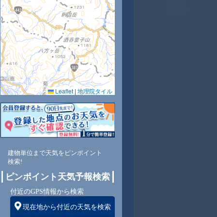
1
23
24
26
26
26
29
28
28
Leaflet
|
地理院タイル
3
71
70
70
76
88
65
69
68
南
東南
東南
東南
東南
東南
東南
東南
東南
建物単位まで天気をピンポイント
検索!
2
3
3
3
4
3
3
3
ピンポイント天気予報検索
付近のGPS情報から検索
現在地から付近の天気を検索