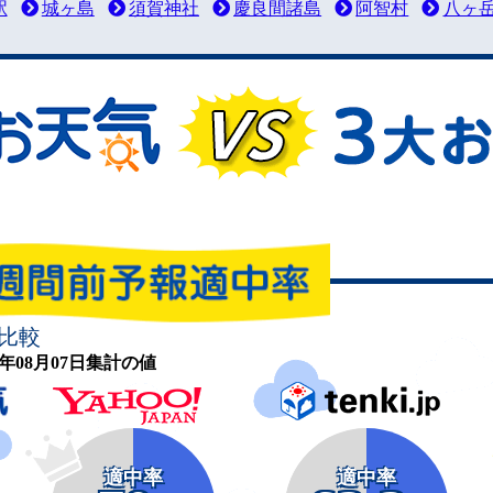
駅
城ヶ島
須賀神社
慶良間諸島
阿智村
八ヶ
比較
26年08月07日集計の値
適中率
適中率