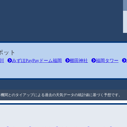
ポット
川
みずほPayPayドーム福岡
櫛田神社
福岡タワー
ート機関とのタイアップによる過去の天気データの統計値に基づく予想です。