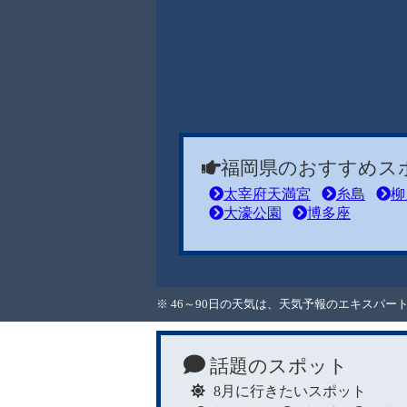
福岡県のおすすめス
太宰府天満宮
糸島
柳
大濠公園
博多座
※ 46～90日の天気は、天気予報のエキスパ
話題のスポット
8月に行きたいスポット