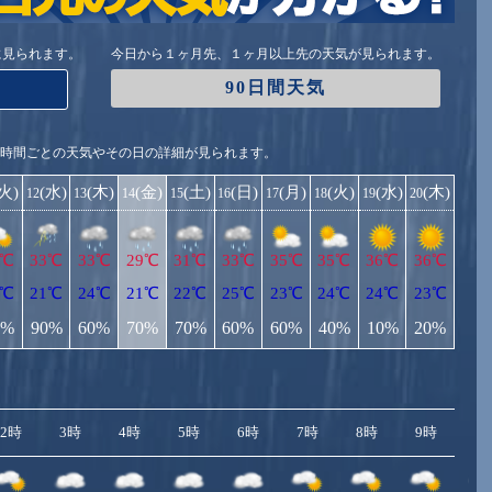
に見られます。
今日から１ヶ月先、１ヶ月以上先の天気が見られます。
90日間天気
1時間ごとの天気やその日の詳細が見られます。
(火)
(水)
(木)
(金)
(土)
(日)
(月)
(火)
(水)
(木)
12
13
14
15
16
17
18
19
20
3℃
33℃
33℃
29℃
31℃
33℃
35℃
35℃
36℃
36℃
0℃
21℃
24℃
21℃
22℃
25℃
23℃
24℃
24℃
23℃
0%
90%
60%
70%
70%
60%
60%
40%
10%
20%
2時
3時
4時
5時
6時
7時
8時
9時
10