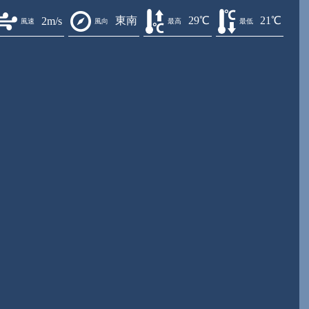
東南
29℃
21℃
2m/s
風速
風向
最高
最低