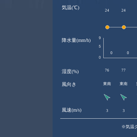
気温(℃)
24
24
降水量(mm/h)
76
77
湿度(%)
東南
東南
風向き
風速(m/s)
3
3
※気温