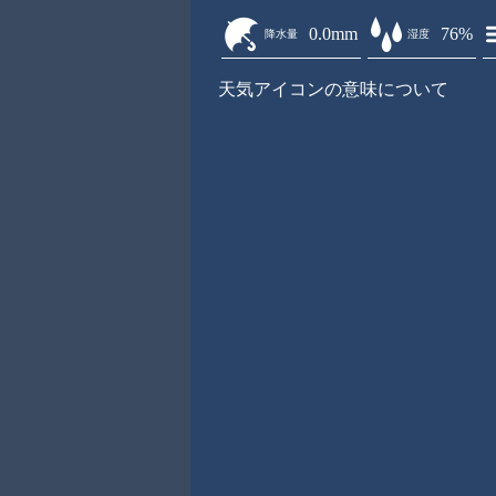
0.0mm
76%
降水量
湿度
天気アイコンの意味について