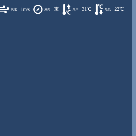
東
31℃
22℃
1m/s
風速
風向
最高
最低