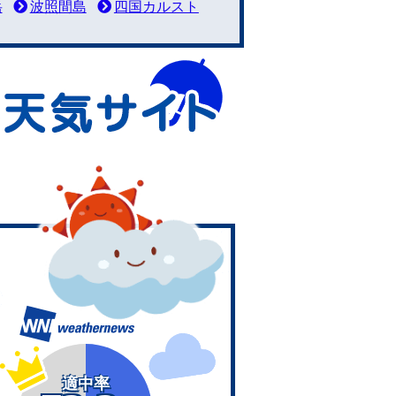
岳
波照間島
四国カルスト
適中率