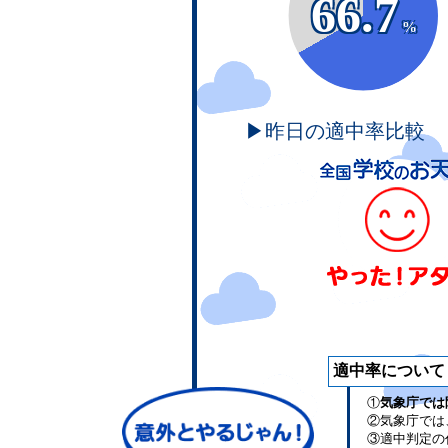
66.7
%
▶昨日の適中率比較
適中率について
①
気象庁では
②気象庁では
③適中判定の