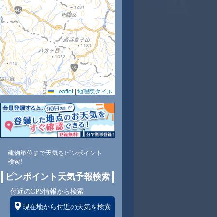
5
26
27
28
28
29
31
30
30
Leaflet
|
地理院タイル
6
84
81
80
87
71
64
65
66
東
東
東
東
東
東
東
東
東
建物単位まで天気をピンポイント
検索!
1
1
1
1
1
1
1
1
ピンポイント天気予報検索
付近のGPS情報から検索
現在地から付近の天気を検索