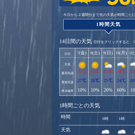
今日から２週間分まで先の天気が時間ごと
1時間天気
14日間の天気
日付をクリックすると、
(金)
(土)
(日)
(月)
7
8
9
10
11
日付
天気
33℃
35℃
33℃
34℃
3
最高気温
27℃
26℃
25℃
24℃
2
最低気温
10%
10%
20%
60%
1
降水確率
1時間ごとの天気
時間
0時
1時
天気