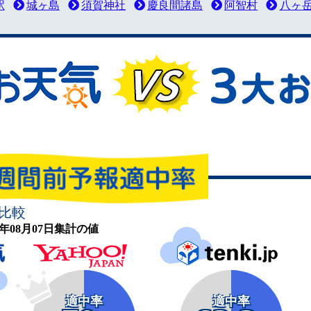
駅
城ヶ島
須賀神社
慶良間諸島
阿智村
八ヶ
比較
26年08月07日集計の値
適中率
適中率