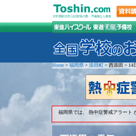
大学受験(大学入試)対策の塾・予備校なら東進
Home
>
福岡県
>
添田町
>
西添田
>
1
福岡県では、 熱中症警戒アラート