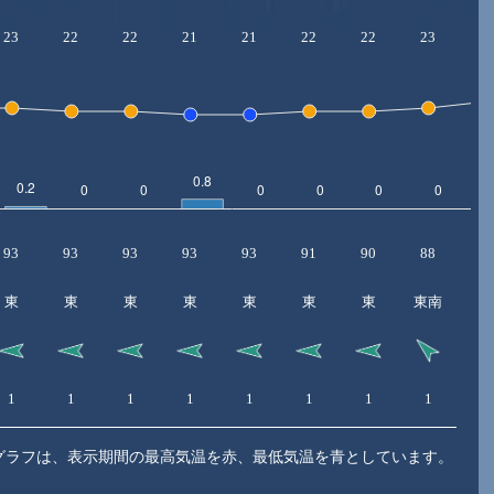
23
22
22
21
21
22
22
23
2
93
93
93
93
93
91
90
88
8
東
東
東
東
東
東
東
東南
1
1
1
1
1
1
1
1
1
グラフは、表示期間の最高気温を赤、最低気温を青としています。