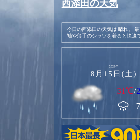
西添田の天気
今日の西添田の天気は
晴れ。
最
袖や薄手のシャツを着ると快適
2026年
8月15日(土)
31℃
/