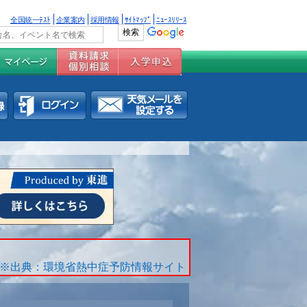
全国統一ﾃｽﾄ
企業案内
採用情報
ｻｲﾄﾏｯﾌﾟ
ﾆｭｰｽﾘﾘｰｽ
※出典：環境省熱中症予防情報サイト