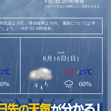
8月7日 20:00発表
リロードすると1時間ごとに更新されます。
高気温は
33℃。
降水確率は
10％。
服装については
半
でしょう。
（8月7日 20時発表）
2026年
8月16日(日)
22℃
33℃
/
25℃
70%
60%