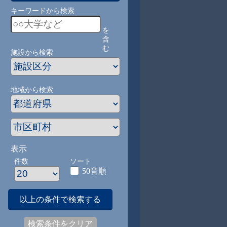
キーワードから検索
を
含
む
施設から検索
地域から検索
表示
件数
ソート
50音順
以上の条件で検索する
検索条件をクリア