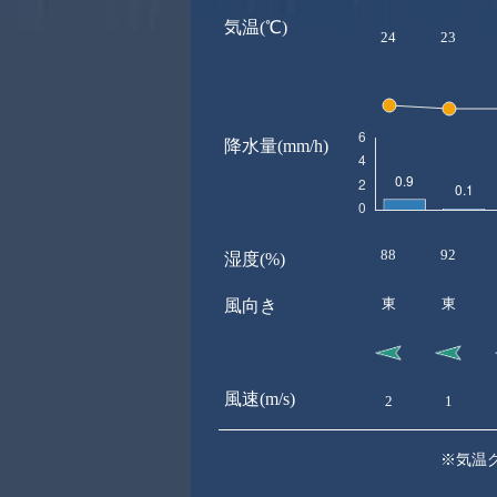
気温(℃)
24
23
降水量(mm/h)
88
92
湿度(%)
東
東
風向き
風速(m/s)
2
1
※気温