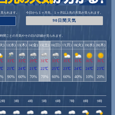
に見られます。
今日から１ヶ月先、１ヶ月以上先の天気が見られます。
90日間天気
1時間ごとの天気やその日の詳細が見られます。
(火)
(水)
(木)
(金)
(土)
(日)
(月)
(火)
(水)
(木)
12
13
14
15
16
17
18
19
20
3℃
33℃
33℃
29℃
31℃
33℃
35℃
35℃
36℃
36℃
0℃
21℃
24℃
21℃
22℃
25℃
23℃
24℃
24℃
23℃
0%
90%
60%
70%
70%
60%
60%
40%
10%
20%
2時
3時
4時
5時
6時
7時
8時
9時
10