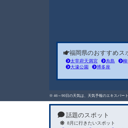
福岡県のおすすめス
太宰府天満宮
糸島
柳
大濠公園
博多座
※ 46～90日の天気は、天気予報のエキスパ
話題のスポット
8月に行きたいスポット