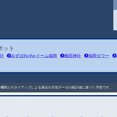
ポット
川
みずほPayPayドーム福岡
櫛田神社
福岡タワー
ート機関とのタイアップによる過去の天気データの統計値に基づく予想です。