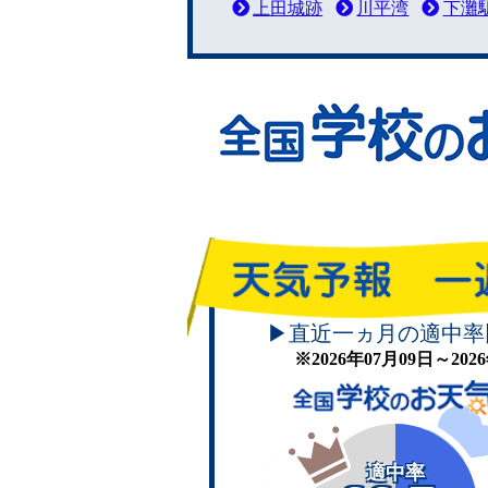
上田城跡
川平湾
下灘
▶直近一ヵ月の適中率
※2026年07月09日～20
適中率