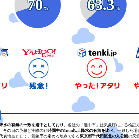
70
63.3
%
%
降水の有無の一致を適中としており、
各社の「適中率」は気象庁による検証
、その日の予報と実際の
24時間中の1mm以上降水の有無を比べ、
一致した場
代表地点として、気象庁の定める地点である
東京都千代田区北の丸公園
の天