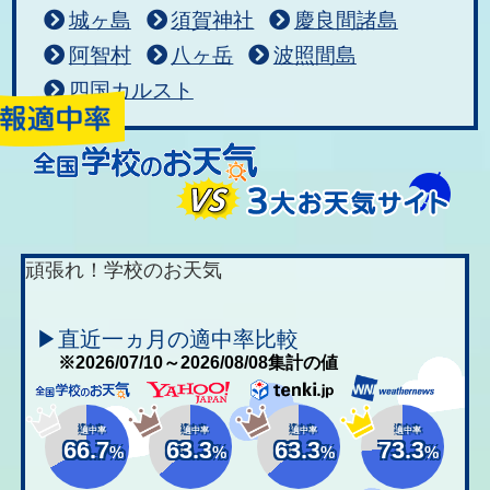
城ヶ島
須賀神社
慶良間諸島
阿智村
八ヶ岳
波照間島
四国カルスト
頑張れ！学校のお天気
▶直近一ヵ月の適中率比較
※2026/07/10～2026/08/08集計の値
適中率
適中率
適中率
適中率
66.7
63.3
63.3
73.3
%
%
%
%