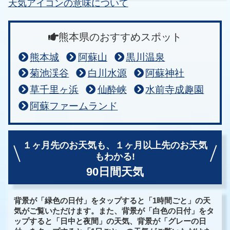
天気アイコンの意味について
熊本県のおすすめスポット
熊本城
阿蘇山
黒川温泉
菊池渓谷
白川水源
阿蘇神社
草千里ヶ浜
仙酔峡
水前寺成趣園
阿蘇ファームランド
１ヶ月先のお天気も、
１ヶ月以上先のお天気
もわかる!
90日間天気
背景が「緑色の日付」をタップすると「1時間ごと」の天
気がご覧いただけます。また、背景が「白色の日付」をタ
ップすると「日中と夜間」の天気、背景が「グレーの日