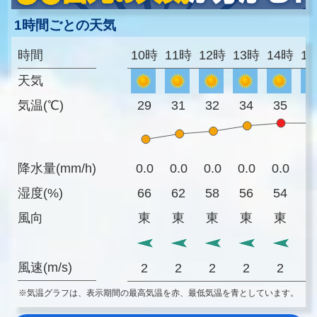
1時間ごとの天気
時間
10時
11時
12時
13時
14時
1
天気
気温(℃)
29
31
32
34
35
3
降水量(mm/h)
0.0
0.0
0.0
0.0
0.0
0
湿度(%)
66
62
58
56
54
5
風向
東
東
東
東
東
風速(m/s)
2
2
2
2
2
※気温グラフは、表示期間の最高気温を赤、最低気温を青としています。