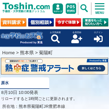
予備校・大学受験の東進ドットコム
MENU
お天気検索
会員登録
ログイン
Produced by 東進
Home
>
熊本県
>
菊陽町
原水
8月10日 10:00発表
リロードすると1時間ごとに更新されます。
所在地：
熊本県菊陽町JR豊肥本線