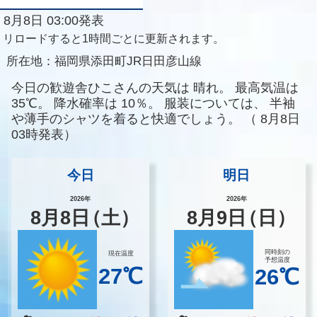
8月8日 03:00発表
リロードすると1時間ごとに更新されます。
所在地：
福岡県添田町JR日田彦山線
今日の歓遊舎ひこさんの天気は
晴れ。
最高気温は
35℃。
降水確率は
10％。
服装については、
半袖
や薄手のシャツを着ると快適でしょう。
（
8月8日
03時発表）
今日
明日
2026年
2026年
8
月
8
日
（土）
8
月
9
日
（日）
同時刻の
現在温度
予想温度
27℃
26℃