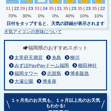
31
|
22
29
|
23
33
|
24
35
|
21
35
|
23
35
|
23
35
|
22
70%
30%
0%
0%
40%
10%
10%
日付をタップすると、天気の詳細が表示されます
天気アイコンの意味について
福岡県のおすすめスポット
太宰府天満宮
糸島
柳川
みずほPayPayドーム福岡
櫛田神社
福岡タワー
志賀島
博多阪急
大濠公園
博多座
１ヶ月先のお天気も、
１ヶ月以上先のお天気
もわかる!