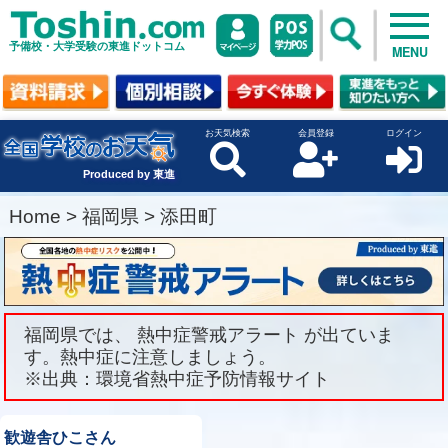
予備校・大学受験の東進ドットコム
MENU
お天気検索
会員登録
ログイン
Produced by 東進
Home
>
福岡県
>
添田町
福岡県では、 熱中症警戒アラート が出ていま
す。熱中症に注意しましょう。
※出典：環境省熱中症予防情報サイト
歓遊舎ひこさん