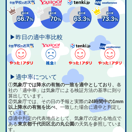
適中率
適中率
適中率
適中率
66.7
70
63.3
73.3
%
%
%
%
▶昨日の適中率比較
▶適中率について
①
気象庁では降水の有無の一致を適中としており、
各
社の「適中率」は気象庁による検証方法の基準に則り
算出しています。
②気象庁では、その日の予報と実際の
24時間中の1mm
以上降水の有無を比べ、
一致した場合に適中と判定し
ています。
③適中判定の代表地点として、気象庁の定める地点で
ある
東京都千代田区北の丸公園
の天気を参照していま
す。