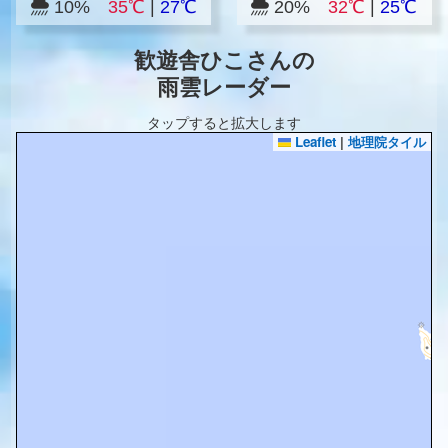
10%
35℃
|
27℃
20%
32℃
|
25℃
歓遊舎ひこさんの
雨雲レーダー
タップすると拡大します
Leaflet
|
地理院タイル