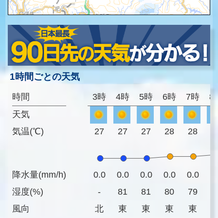
1時間ごとの天気
時間
3時
4時
5時
6時
7時
8
天気
気温(℃)
27
27
27
28
28
2
降水量(mm/h)
0.0
0.0
0.0
0.0
0.0
0
湿度(%)
-
81
81
80
79
7
風向
北
東
東
東
東