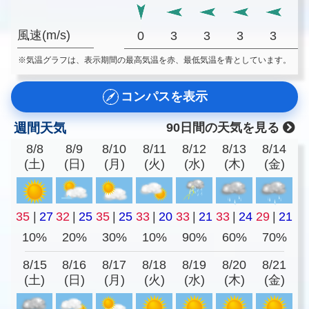
風速(m/s)
0
3
3
3
3
※気温グラフは、表示期間の最高気温を赤、最低気温を青としています。
コンパスを表示
週間天気
90日間の天気を見る
8/8
8/9
8/10
8/11
8/12
8/13
8/14
(土)
(日)
(月)
(火)
(水)
(木)
(金)
35
|
27
32
|
25
35
|
25
33
|
20
33
|
21
33
|
24
29
|
21
10%
20%
30%
10%
90%
60%
70%
8/15
8/16
8/17
8/18
8/19
8/20
8/21
(土)
(日)
(月)
(火)
(水)
(木)
(金)