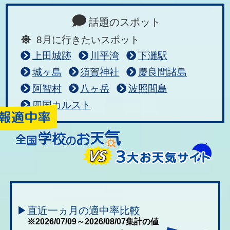
話題のスポット
8月に行きたいスポット
上田城跡
川平湾
下灘駅
城ヶ島
須賀神社
慶良間諸島
阿智村
八ヶ岳
波照間島
四国カルスト
▶直近一ヵ月の適中率比較
※2026/07/09～2026/08/07集計の値