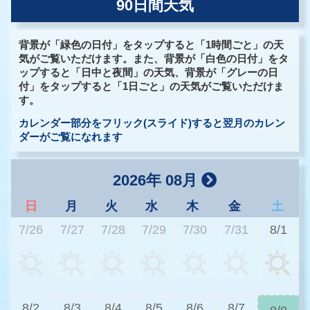
90日間天気
背景が「緑色の日付」をタップすると「1時間ごと」の天
気がご覧いただけます。また、背景が「白色の日付」をタ
ップすると「日中と夜間」の天気、背景が「グレーの日
付」をタップすると「1日ごと」の天気がご覧いただけま
す。
カレンダー部分をフリック(スライド)すると翌月のカレン
ダーがご覧になれます
2026年 08月
日
月
火
水
木
金
土
7/26
7/27
7/28
7/29
7/30
7/31
8/1
3
8/2
8/3
8/4
8/5
8/6
8/7