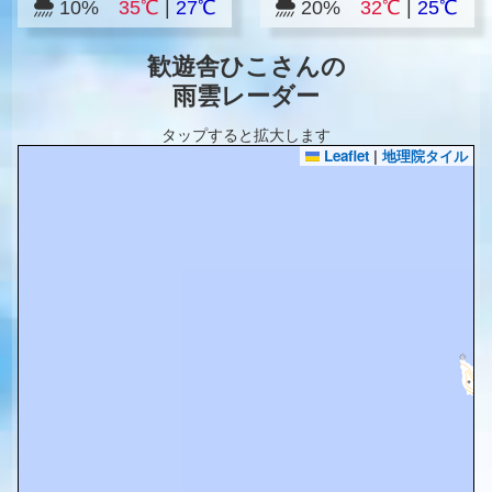
10%
35℃
|
27℃
20%
32℃
|
25℃
歓遊舎ひこさんの
雨雲レーダー
タップすると拡大します
Leaflet
|
地理院タイル