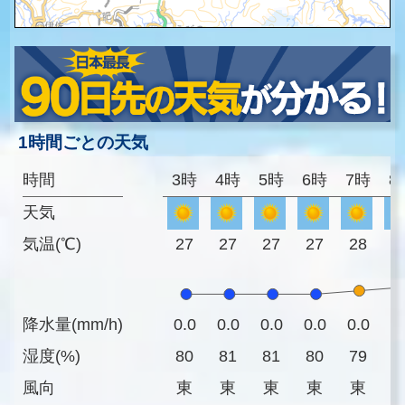
1時間ごとの天気
時間
3時
4時
5時
6時
7時
8
天気
気温(℃)
27
27
27
27
28
2
降水量(mm/h)
0.0
0.0
0.0
0.0
0.0
0
湿度(%)
80
81
81
80
79
7
風向
東
東
東
東
東