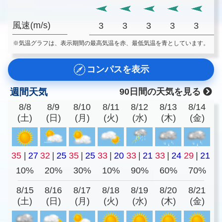
風速(m/s)
3
3
3
3
3
※気温グラフは、表示期間の最高気温を赤、最低気温を青としています。
コンパスを表示
週間天気
90日間の天気を見る
8/8
8/9
8/10
8/11
8/12
8/13
8/14
(土)
(日)
(月)
(火)
(水)
(木)
(金)
35
|
27
32
|
25
35
|
25
33
|
20
33
|
21
33
|
24
29
|
21
10%
20%
30%
10%
90%
60%
70%
8/15
8/16
8/17
8/18
8/19
8/20
8/21
(土)
(日)
(月)
(火)
(水)
(木)
(金)