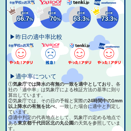
適中率
適中率
適中率
適中率
66.7
70
63.3
73.3
%
%
%
%
▶昨日の適中率比較
▶適中率について
①
気象庁では降水の有無の一致を適中としており、
各
社の「適中率」は気象庁による検証方法の基準に則り
算出しています。
②気象庁では、その日の予報と実際の
24時間中の1mm
以上降水の有無を比べ、
一致した場合に適中と判定し
ています。
③適中判定の代表地点として、気象庁の定める地点で
ある
東京都千代田区北の丸公園
の天気を参照していま
す。