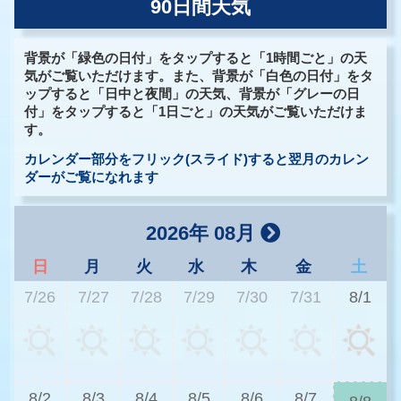
90日間天気
背景が「緑色の日付」をタップすると「1時間ごと」の天
気がご覧いただけます。また、背景が「白色の日付」をタ
ップすると「日中と夜間」の天気、背景が「グレーの日
付」をタップすると「1日ごと」の天気がご覧いただけま
す。
カレンダー部分をフリック(スライド)すると翌月のカレン
ダーがご覧になれます
2026年 08月
日
月
火
水
木
金
土
7/26
7/27
7/28
7/29
7/30
7/31
8/1
3
8/2
8/3
8/4
8/5
8/6
8/7