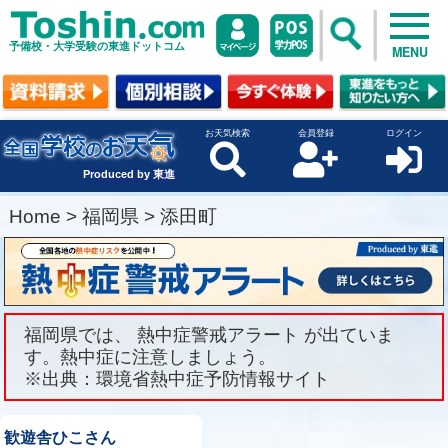
予備校・大学受験の東進ドットコム
MENU
お天気検索
会員登録
ログイン
Produced by 東進
Home
>
福岡県
>
添田町
福岡県では、 熱中症警戒アラート が出ていま
す。熱中症に注意しましょう。
※出典：環境省熱中症予防情報サイト
歓遊舎ひこさん