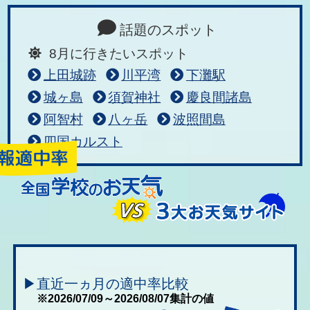
話題のスポット
8月に行きたいスポット
上田城跡
川平湾
下灘駅
城ヶ島
須賀神社
慶良間諸島
阿智村
八ヶ岳
波照間島
四国カルスト
▶直近一ヵ月の適中率比較
※2026/07/09～2026/08/07集計の値