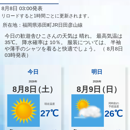
8月8日 03:00発表
リロードすると1時間ごとに更新されます。
所在地：
福岡県添田町JR日田彦山線
今日の歓遊舎ひこさんの天気は
晴れ。
最高気温は
35℃。
降水確率は
10％。
服装については、
半袖
や薄手のシャツを着ると快適でしょう。
（
8月8日
03時発表）
今日
明日
2026年
2026年
8
月
8
日
（土）
8
月
9
日
（日）
同時刻の
現在温度
予想温度
27℃
26℃