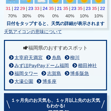
31
|
22
29
|
23
33
|
24
35
|
21
35
|
23
35
|
23
35
|
22
70%
30%
0%
0%
40%
10%
10%
日付をタップすると、天気の詳細が表示されます
天気アイコンの意味について
福岡県のおすすめスポット
太宰府天満宮
糸島
柳川
みずほPayPayドーム福岡
櫛田神社
福岡タワー
志賀島
博多阪急
大濠公園
博多座
１ヶ月先のお天気も、
１ヶ月以上先のお天気
もわかる!