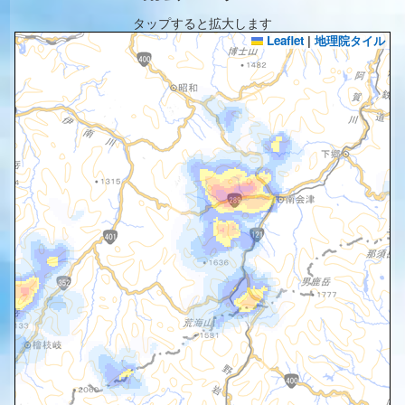
タップすると拡大します
Leaflet
|
地理院タイル