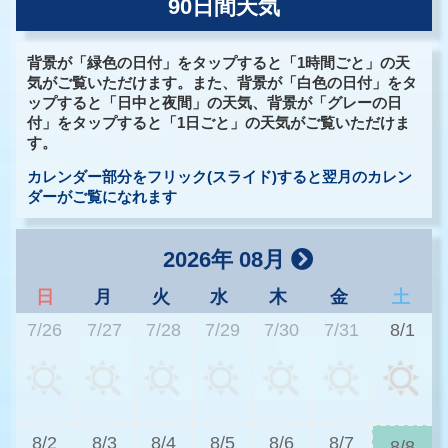
90日間天気
背景が「緑色の日付」をタップすると「1時間ごと」の天
気がご覧いただけます。また、背景が「白色の日付」をタ
ップすると「日中と夜間」の天気、背景が「グレーの日
付」をタップすると「1日ごと」の天気がご覧いただけま
す。
カレンダー部分をフリック(スライド)すると翌月のカレン
ダーがご覧になれます
2026年 08月
日
月
火
水
木
金
土
7/26
7/27
7/28
7/29
7/30
7/31
8/1
3
8/2
8/3
8/4
8/5
8/6
8/7
8/8