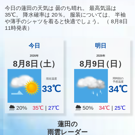
今日の蓮田の天気は
曇のち晴れ。
最高気温は
35℃。
降水確率は
20％。
服装については、
半袖
や薄手のシャツを着ると快適でしょう。
（
8月8日
11時発表）
今日
明日
2026年
2026年
8
月
8
日
（土）
8
月
9
日
（日）
同時刻の
現在温度
予想温度
33℃
34℃
20%
35℃
|
27℃
50%
34℃
|
25℃
蓮田の
雨雲レーダー