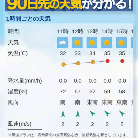
1時間ごとの天気
時間
11時
12時
13時
14時
15時
1
天気
気温(℃)
32
33
34
35
35
3
降水量(mm/h)
0.0
0.0
0.0
0.0
0.0
0
湿度(%)
72
67
62
59
58
5
風向
南
南
東南
東南
東南
東
風速(m/s)
2
2
2
2
2
※気温グラフは、表示期間の最高気温を赤、最低気温を青としています。