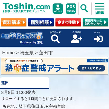
予備校・大学受験の東進ドットコム
MENU
お天気検索
会員登録
ログイン
Produced by 東進
Home
>
埼玉県
>
蓮田市
蓮田
8月8日 11:00発表
リロードすると1時間ごとに更新されます。
所在地：
埼玉県蓮田市JR宇都宮線