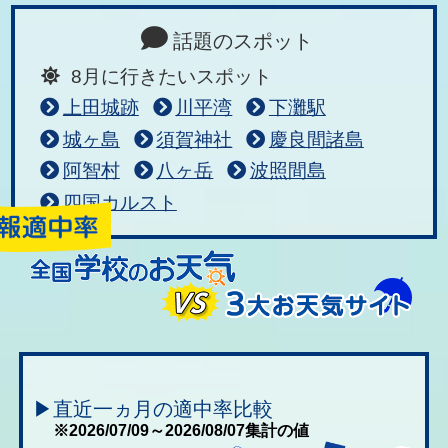
話題のスポット
8月に行きたいスポット
上田城跡
川平湾
下灘駅
城ヶ島
須賀神社
慶良間諸島
阿智村
八ヶ岳
波照間島
四国カルスト
▶直近一ヵ月の適中率比較
※2026/07/09～2026/08/07集計の値