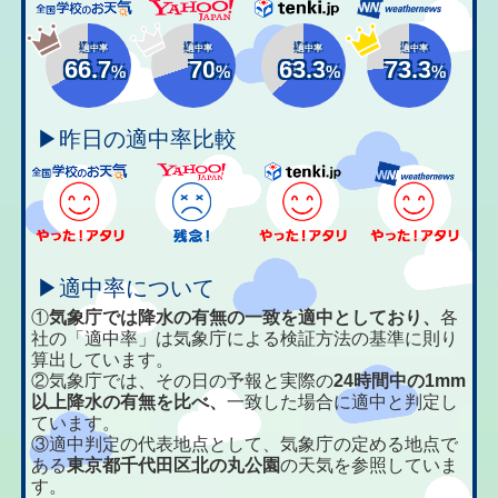
適中率
適中率
適中率
適中率
66.7
70
63.3
73.3
%
%
%
%
▶昨日の適中率比較
▶適中率について
①
気象庁では降水の有無の一致を適中としており、
各
社の「適中率」は気象庁による検証方法の基準に則り
算出しています。
②気象庁では、その日の予報と実際の
24時間中の1mm
以上降水の有無を比べ、
一致した場合に適中と判定し
ています。
③適中判定の代表地点として、気象庁の定める地点で
ある
東京都千代田区北の丸公園
の天気を参照していま
す。