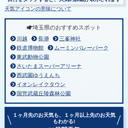
天気アイコンの意味について
埼玉県のおすすめスポット
川越
長瀞
三峯神社
鉄道博物館
ムーミンバレーパーク
東武動物公園
さいたまスーパーアリーナ
西武園ゆうえんち
イオンレイクタウン
国営武蔵丘陵森林公園
１ヶ月先のお天気も、
１ヶ月以上先のお天気
もわかる!