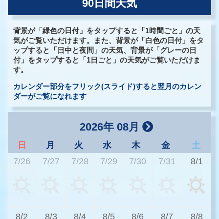
90日間天気
背景が「緑色の日付」をタップすると「1時間ごと」の天
気がご覧いただけます。また、背景が「白色の日付」をタ
ップすると「日中と夜間」の天気、背景が「グレーの日
付」をタップすると「1日ごと」の天気がご覧いただけま
す。
カレンダー部分をフリック(スライド)すると翌月のカレン
ダーがご覧になれます
2026年 08月
日
月
火
水
木
金
土
7/26
7/27
7/28
7/29
7/30
7/31
8/1
3
8/2
8/3
8/4
8/5
8/6
8/7
8/8