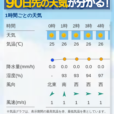
1時間ごとの天気
時間
0時
1時
2時
3時
4時
5
天気
気温(℃)
25
26
26
26
26
2
降水量(mm/h)
0.0
0.0
0.0
0.0
0.0
0
湿度(%)
-
93
93
94
97
9
風向
北東
南
西
西
西
風速(m/s)
1
1
1
1
1
※気温グラフは、表示期間の最高気温を赤、最低気温を青としています。