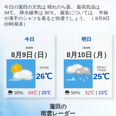
今日の蓮田の天気は
晴れのち曇。
最高気温は
34℃。
降水確率は
30％。
服装については、
半袖
や薄手のシャツを着ると快適でしょう。
（
8月9日
00時発表）
今日
明日
2026年
2026年
8
月
9
日
（日）
8
月
10
日
（月）
同時刻の
現在温度
予想温度
26℃
25℃
30%
34℃
|
25℃
50%
32℃
|
23℃
蓮田の
雨雲レーダー