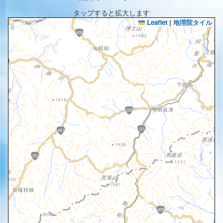
タップすると拡大します
Leaflet
|
地理院タイル