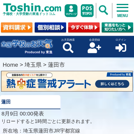
予備校・大学受験の東進ドットコム
MENU
お天気検索
会員登録
ログイン
Produced by 東進
Home
>
埼玉県
>
蓮田市
蓮田
8月9日 00:00発表
リロードすると1時間ごとに更新されます。
所在地：
埼玉県蓮田市JR宇都宮線