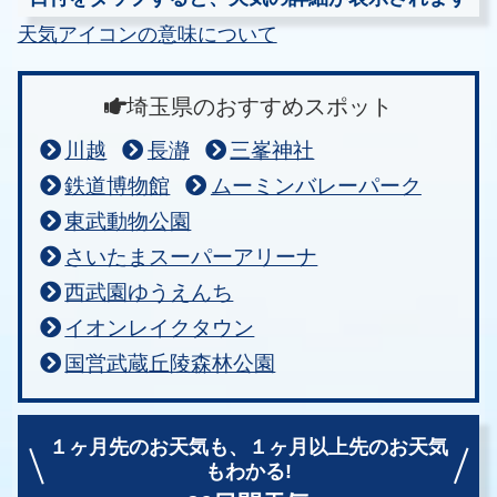
天気アイコンの意味について
埼玉県のおすすめスポット
川越
長瀞
三峯神社
鉄道博物館
ムーミンバレーパーク
東武動物公園
さいたまスーパーアリーナ
西武園ゆうえんち
イオンレイクタウン
国営武蔵丘陵森林公園
１ヶ月先のお天気も、
１ヶ月以上先のお天気
もわかる!