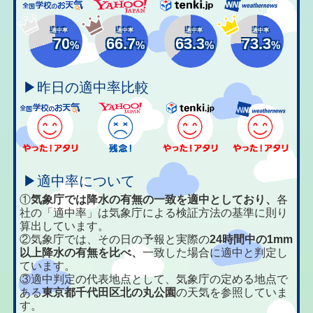
適中率
適中率
適中率
適中率
70
66.7
63.3
73.3
%
%
%
%
▶昨日の適中率比較
▶適中率について
①
気象庁では降水の有無の一致を適中としており、
各
社の「適中率」は気象庁による検証方法の基準に則り
算出しています。
②気象庁では、その日の予報と実際の
24時間中の1mm
以上降水の有無を比べ、
一致した場合に適中と判定し
ています。
③適中判定の代表地点として、気象庁の定める地点で
ある
東京都千代田区北の丸公園
の天気を参照していま
す。