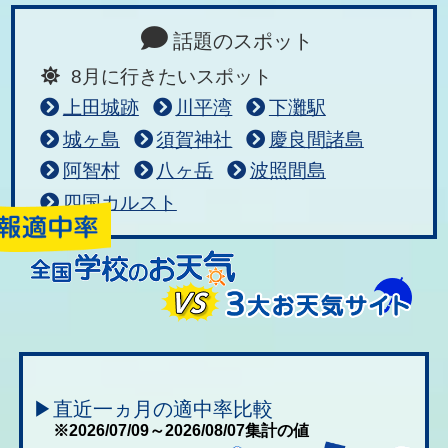
話題のスポット
8月に行きたいスポット
上田城跡
川平湾
下灘駅
城ヶ島
須賀神社
慶良間諸島
阿智村
八ヶ岳
波照間島
四国カルスト
▶直近一ヵ月の適中率比較
※2026/07/09～2026/08/07集計の値