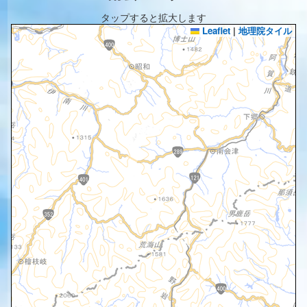
タップすると拡大します
Leaflet
|
地理院タイル