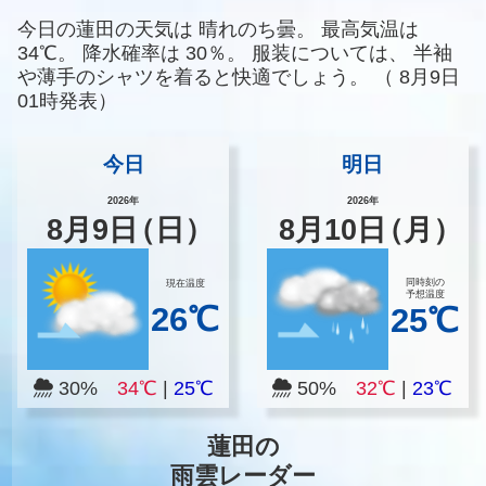
今日の蓮田の天気は
晴れのち曇。
最高気温は
34℃。
降水確率は
30％。
服装については、
半袖
や薄手のシャツを着ると快適でしょう。
（
8月9日
01時発表）
今日
明日
2026年
2026年
8
月
9
日
（日）
8
月
10
日
（月）
同時刻の
現在温度
予想温度
26℃
25℃
30%
34℃
|
25℃
50%
32℃
|
23℃
蓮田の
雨雲レーダー