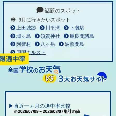
話題のスポット
8月に行きたいスポット
上田城跡
川平湾
下灘駅
城ヶ島
須賀神社
慶良間諸島
阿智村
八ヶ岳
波照間島
四国カルスト
▶直近一ヵ月の適中率比較
※2026/07/09～2026/08/07集計の値