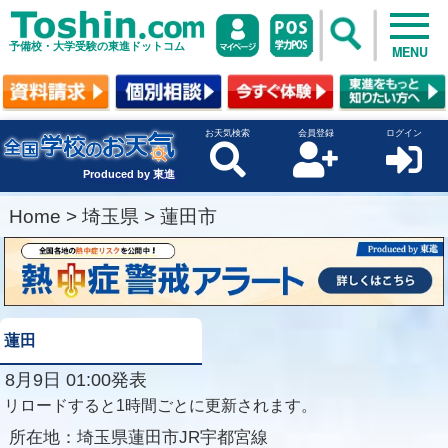
予備校・大学受験の東進ドットコム
MENU
お天気検索
会員登録
ログイン
Produced by 東進
Home
>
埼玉県
>
蓮田市
蓮田
8月9日 01:00発表
リロードすると1時間ごとに更新されます。
所在地：
埼玉県蓮田市JR宇都宮線