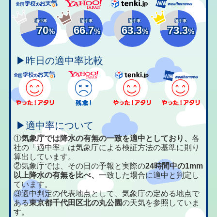
適中率
適中率
適中率
適中率
70
66.7
63.3
73.3
%
%
%
%
▶昨日の適中率比較
▶適中率について
①
気象庁では降水の有無の一致を適中としており、
各
社の「適中率」は気象庁による検証方法の基準に則り
算出しています。
②気象庁では、その日の予報と実際の
24時間中の1mm
以上降水の有無を比べ、
一致した場合に適中と判定し
ています。
③適中判定の代表地点として、気象庁の定める地点で
ある
東京都千代田区北の丸公園
の天気を参照していま
す。