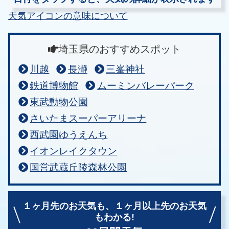
天気アイコンの意味について
埼玉県のおすすめスポット
川越
長瀞
三峯神社
鉄道博物館
ムーミンバレーパーク
東武動物公園
さいたまスーパーアリーナ
西武園ゆうえんち
イオンレイクタウン
国営武蔵丘陵森林公園
１ヶ月先のお天気も、
１ヶ月以上先のお天気
もわかる!