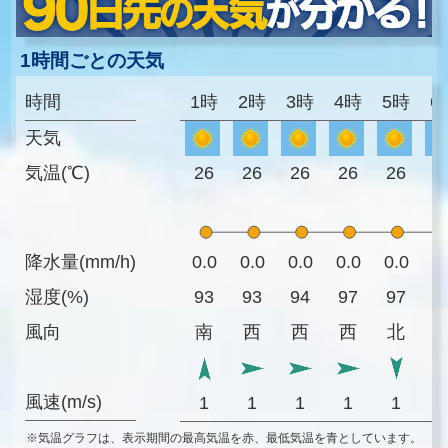
1時間ごとの天気
時間
1時
2時
3時
4時
5時
6
天気
気温(℃)
26
26
26
26
26
2
降水量(mm/h)
0.0
0.0
0.0
0.0
0.0
0
湿度(%)
93
93
94
97
97
9
風向
南
西
西
西
北
風速(m/s)
1
1
1
1
1
※気温グラフは、表示期間の最高気温を赤、最低気温を青としています。