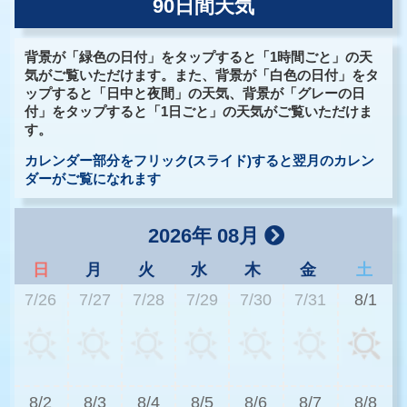
90日間天気
背景が「緑色の日付」をタップすると「1時間ごと」の天
気がご覧いただけます。また、背景が「白色の日付」をタ
ップすると「日中と夜間」の天気、背景が「グレーの日
付」をタップすると「1日ごと」の天気がご覧いただけま
す。
カレンダー部分をフリック(スライド)すると翌月のカレン
ダーがご覧になれます
2026年 08月
日
月
火
水
木
金
土
7/26
7/27
7/28
7/29
7/30
7/31
8/1
3
8/2
8/3
8/4
8/5
8/6
8/7
8/8