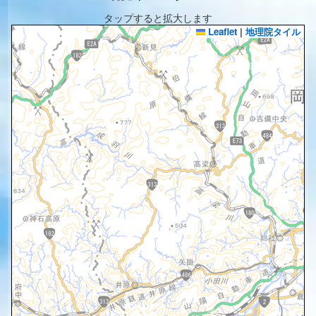
タップすると拡大します
Leaflet
|
地理院タイル