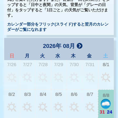
ップすると「日中と夜間」の天気、背景が「グレーの日
付」をタップすると「1日ごと」の天気がご覧いただけま
す。
カレンダー部分をフリック(スライド)すると翌月のカレン
ダーがご覧になれます
2026年 08月
日
月
火
水
木
金
土
7/26
7/27
7/28
7/29
7/30
7/31
8/1
3
8/2
8/3
8/4
8/5
8/6
8/7
8/8
31
|
24
3