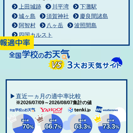
上田城跡
川平湾
下灘駅
城ヶ島
須賀神社
慶良間諸島
阿智村
八ヶ岳
波照間島
四国カルスト
▶直近一ヵ月の適中率比較
※2026/07/09～2026/08/07集計の値
適中率
適中率
適中率
適中率
70
66.7
63.3
73.3
%
%
%
%