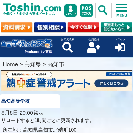
予備校・大学受験の東進ドットコム
MENU
お天気検索
会員登録
ログイン
Produced by 東進
Home
>
高知県
>
高知市
高知高等学校
8月8日 20:00発表
リロードすると1時間ごとに更新されます。
所在地：
高知県高知市北端町100