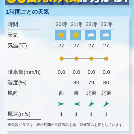
1時間ごとの天気
時間
20時
21時
22時
23時
天気
気温(℃)
27
27
27
27
降水量(mm/h)
0.0
0.0
0.0
0.0
湿度(%)
-
80
79
80
風向
西
東
北東
北東
風速(m/s)
1
1
1
1
※気温グラフは、表示期間の最高気温を赤、最低気温を青としています。