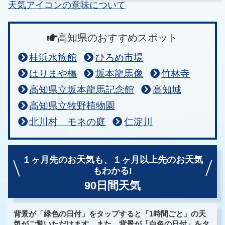
天気アイコンの意味について
高知県のおすすめスポット
桂浜水族館
ひろめ市場
はりまや橋
坂本龍馬像
竹林寺
高知県立坂本龍馬記念館
高知城
高知県立牧野植物園
北川村 モネの庭
仁淀川
１ヶ月先のお天気も、
１ヶ月以上先のお天気
もわかる!
90日間天気
背景が「緑色の日付」をタップすると「1時間ごと」の天
気がご覧いただけます。また、背景が「白色の日付」をタ