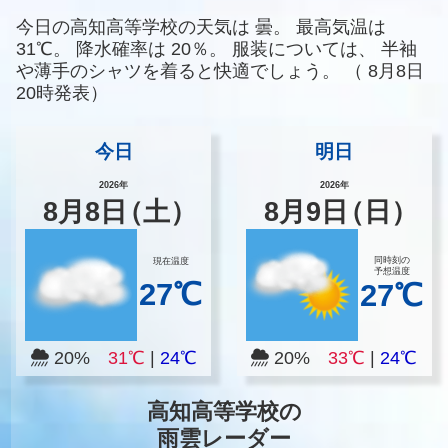
今日の高知高等学校の天気は
曇。
最高気温は
31℃。
降水確率は
20％。
服装については、
半袖
や薄手のシャツを着ると快適でしょう。
（
8月8日
20時発表）
今日
明日
2026年
2026年
8
月
8
日
（土）
8
月
9
日
（日）
同時刻の
現在温度
予想温度
27℃
27℃
20%
31℃
|
24℃
20%
33℃
|
24℃
高知高等学校の
雨雲レーダー