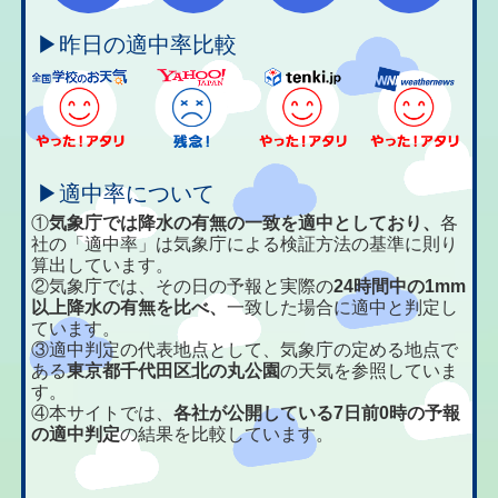
▶昨日の適中率比較
▶適中率について
①
気象庁では降水の有無の一致を適中としており、
各
社の「適中率」は気象庁による検証方法の基準に則り
算出しています。
②気象庁では、その日の予報と実際の
24時間中の1mm
以上降水の有無を比べ、
一致した場合に適中と判定し
ています。
③適中判定の代表地点として、気象庁の定める地点で
ある
東京都千代田区北の丸公園
の天気を参照していま
す。
④本サイトでは、
各社が公開している7日前0時の予報
の適中判定
の結果を比較しています。