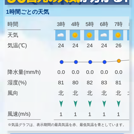
1時間ごとの天気
時間
3時
4時
5時
6時
7時
8
天気
気温(℃)
24
24
24
24
26
2
降水量(mm/h)
0.0
0.0
0.0
0.0
0.0
0
湿度(%)
81
80
82
83
81
7
風向
北
北
北
北
北
北
風速(m/s)
1
1
1
1
1
※気温グラフは、表示期間の最高気温を赤、最低気温を青としています。