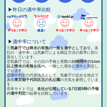
▶昨日の適中率比較
▶適中率について
①
気象庁では降水の有無の一致を適中としており、
各
社の「適中率」は気象庁による検証方法の基準に則り
算出しています。
②気象庁では、その日の予報と実際の
24時間中の1mm
以上降水の有無を比べ、
一致した場合に適中と判定し
ています。
③適中判定の代表地点として、気象庁の定める地点で
ある
東京都千代田区北の丸公園
の天気を参照していま
す。
④本サイトでは、
各社が公開している7日前0時の予報
の適中判定
の結果を比較しています。