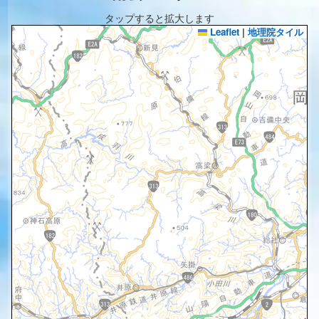
タップすると拡大します
Leaflet
|
地理院タイル