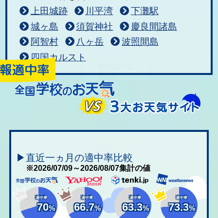
上田城跡
川平湾
下灘駅
城ヶ島
須賀神社
慶良間諸島
阿智村
八ヶ岳
波照間島
四国カルスト
▶直近一ヵ月の適中率比較
※2026/07/09～2026/08/07集計の値
適中率
適中率
適中率
適中率
70
66.7
63.3
73.3
%
%
%
%