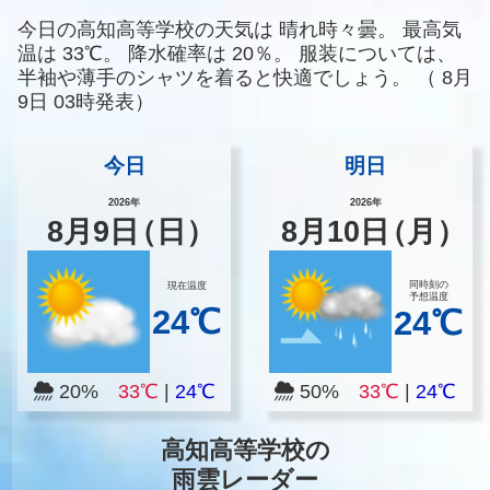
今日の高知高等学校の天気は
晴れ時々曇。
最高気
温は
33℃。
降水確率は
20％。
服装については、
半袖や薄手のシャツを着ると快適でしょう。
（
8月
9日 03時発表）
今日
明日
2026年
2026年
8
月
9
日
（日）
8
月
10
日
（月）
同時刻の
現在温度
予想温度
24℃
24℃
20%
33℃
|
24℃
50%
33℃
|
24℃
高知高等学校の
雨雲レーダー