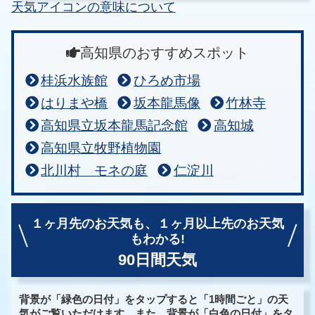
天気アイコンの意味について
高知県のおすすめスポット
桂浜水族館
ひろめ市場
はりまや橋
坂本龍馬像
竹林寺
高知県立坂本龍馬記念館
高知城
高知県立牧野植物園
北川村 モネの庭
仁淀川
１ヶ月先のお天気も、
１ヶ月以上先のお天気
もわかる!
90日間天気
背景が「緑色の日付」をタップすると「1時間ごと」の天
気がご覧いただけます。また、背景が「白色の日付」をタ