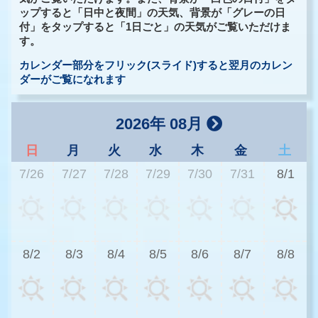
ップすると「日中と夜間」の天気、背景が「グレーの日
付」をタップすると「1日ごと」の天気がご覧いただけま
す。
カレンダー部分をフリック(スライド)すると翌月のカレン
ダーがご覧になれます
2026年 08月
日
月
火
水
木
金
土
7/26
7/27
7/28
7/29
7/30
7/31
8/1
3
8/2
8/3
8/4
8/5
8/6
8/7
8/8
3