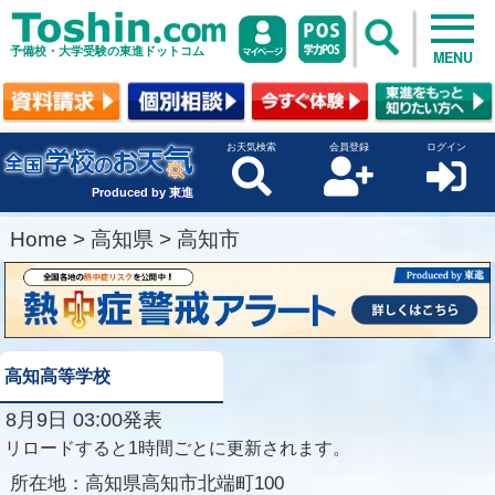
予備校・大学受験の東進ドットコム
MENU
お天気検索
会員登録
ログイン
Produced by 東進
Home
>
高知県
>
高知市
高知高等学校
8月9日 03:00発表
リロードすると1時間ごとに更新されます。
所在地：
高知県高知市北端町100