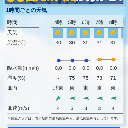
1時間ごとの天気
時間
4時
5時
6時
7時
8時
9
天気
気温(℃)
30
30
30
31
31
3
降水量(mm/h)
0.0
0.0
0.0
0.0
0.0
0
湿度(%)
-
75
75
73
71
6
風向
北東
東
東
東
東
風速(m/s)
4
3
3
3
4
※気温グラフは、表示期間の最高気温を赤、最低気温を青としています。