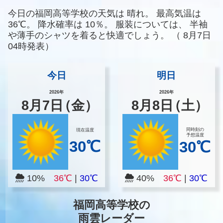
今日の福岡高等学校の天気は
晴れ。
最高気温は
36℃。
降水確率は
10％。
服装については、
半袖
や薄手のシャツを着ると快適でしょう。
（
8月7日
04時発表）
今日
明日
2026年
2026年
8
月
7
日
（金）
8
月
8
日
（土）
同時刻の
現在温度
予想温度
30℃
30℃
10%
36℃
|
30℃
40%
36℃
|
30℃
福岡高等学校の
雨雲レーダー