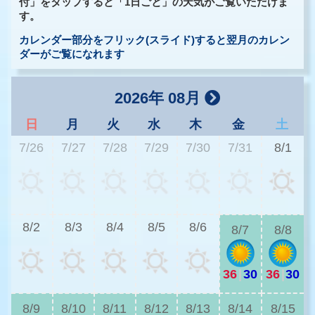
付」をタップすると「1日ごと」の天気がご覧いただけま
す。
カレンダー部分をフリック(スライド)すると翌月のカレン
ダーがご覧になれます
2026年 08月
日
月
火
水
木
金
土
7/26
7/27
7/28
7/29
7/30
7/31
8/1
3
8/2
8/3
8/4
8/5
8/6
8/7
8/8
36
|
30
36
|
30
3
8/9
8/10
8/11
8/12
8/13
8/14
8/15