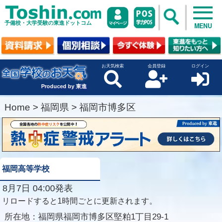
予備校・大学受験の東進ドットコム
MENU
お天気検索
会員登録
ログイン
Produced by 東進
Home
>
福岡県
>
福岡市博多区
福岡高等学校
8月7日 04:00発表
リロードすると1時間ごとに更新されます。
所在地：
福岡県福岡市博多区堅粕1丁目29-1