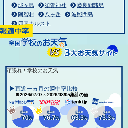
城ヶ島
須賀神社
慶良間諸島
阿智村
八ヶ岳
波照間島
四国カルスト
頑張れ！学校のお天気
▶直近一ヵ月の適中率比較
※2026/07/07～2026/08/05集計の値
適中率
適中率
適中率
適中率
70
76.7
63.3
73.3
%
%
%
%