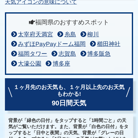
天気アイコンの意味について
福岡県のおすすめスポット
太宰府天満宮
糸島
柳川
みずほPayPayドーム福岡
櫛田神社
福岡タワー
志賀島
博多阪急
大濠公園
博多座
１ヶ月先のお天気も、
１ヶ月以上先のお天気
もわかる!
90日間天気
背景が「緑色の日付」をタップすると「1時間ごと」の天
気がご覧いただけます。また、背景が「白色の日付」をタ
ップすると「日中と夜間」の天気、背景が「グレーの日