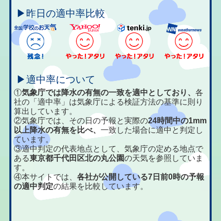
▶昨日の適中率比較
▶適中率について
①
気象庁では降水の有無の一致を適中としており、
各
社の「適中率」は気象庁による検証方法の基準に則り
算出しています。
②気象庁では、その日の予報と実際の
24時間中の1mm
以上降水の有無を比べ、
一致した場合に適中と判定し
ています。
③適中判定の代表地点として、気象庁の定める地点で
ある
東京都千代田区北の丸公園
の天気を参照していま
す。
④本サイトでは、
各社が公開している7日前0時の予報
の適中判定
の結果を比較しています。