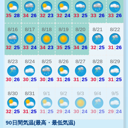
35
|
28
34
|
26
32
|
23
32
|
24
33
|
25
33
|
26
33
|
26
2
8/16
8/17
8/18
8/19
8/20
8/21
8/22
32
|
25
33
|
24
34
|
23
35
|
25
34
|
26
32
|
25
31
|
26
2
8/23
8/24
8/25
8/26
8/27
8/28
8/29
30
|
26
30
|
25
30
|
26
31
|
26
31
|
25
30
|
25
31
|
25
2
8/30
8/31
9/1
9/2
9/3
9/4
9/5
32
|
25
31
|
25
31
|
25
29
|
24
30
|
24
30
|
25
29
|
24
90日間気温(最高・最低気温)