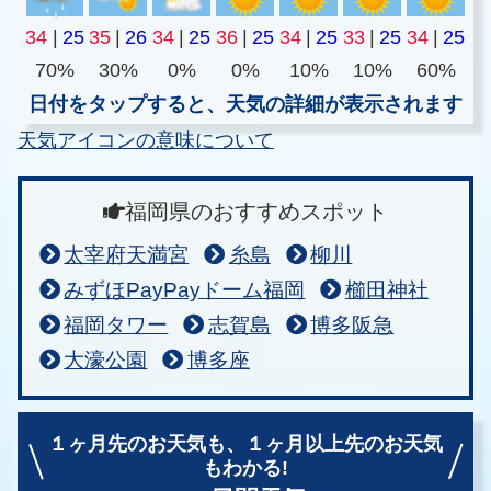
34
|
25
35
|
26
34
|
25
36
|
25
34
|
25
33
|
25
34
|
25
70%
30%
0%
0%
10%
10%
60%
日付をタップすると、天気の詳細が表示されます
天気アイコンの意味について
福岡県のおすすめスポット
太宰府天満宮
糸島
柳川
みずほPayPayドーム福岡
櫛田神社
福岡タワー
志賀島
博多阪急
大濠公園
博多座
１ヶ月先のお天気も、
１ヶ月以上先のお天気
もわかる!