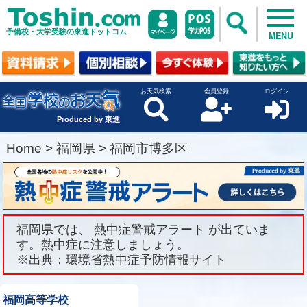
予備校・大学受験の東進ドットコム
MENU
お天気検索
会員登録
ログイン
Produced by 東進
Home
>
福岡県
>
福岡市博多区
福岡県では、 熱中症警戒アラート が出ていま
す。熱中症に注意しましょう。
※出典：環境省熱中症予防情報サイト
福岡高等学校