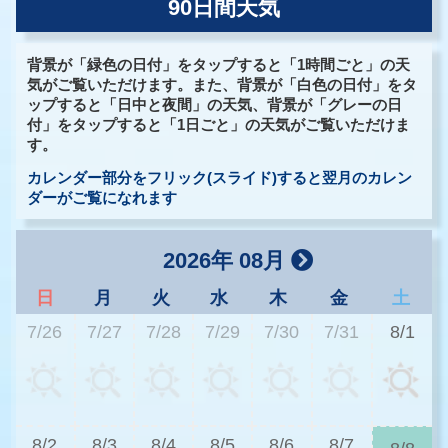
90日間天気
背景が「緑色の日付」をタップすると「1時間ごと」の天
気がご覧いただけます。また、背景が「白色の日付」をタ
ップすると「日中と夜間」の天気、背景が「グレーの日
付」をタップすると「1日ごと」の天気がご覧いただけま
す。
カレンダー部分をフリック(スライド)すると翌月のカレン
ダーがご覧になれます
2026年 08月
日
月
火
水
木
金
土
7/26
7/27
7/28
7/29
7/30
7/31
8/1
3
8/2
8/3
8/4
8/5
8/6
8/7