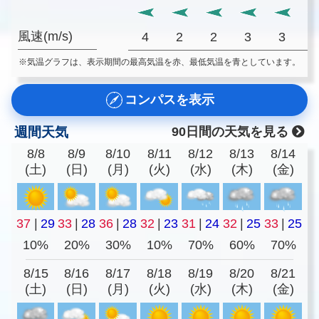
風速(m/s)
4
2
2
3
3
※気温グラフは、表示期間の最高気温を赤、最低気温を青としています。
コンパスを表示
週間天気
90日間の天気を見る
8/8
8/9
8/10
8/11
8/12
8/13
8/14
(土)
(日)
(月)
(火)
(水)
(木)
(金)
37
|
29
33
|
28
36
|
28
32
|
23
31
|
24
32
|
25
33
|
25
10%
20%
30%
10%
70%
60%
70%
8/15
8/16
8/17
8/18
8/19
8/20
8/21
(土)
(日)
(月)
(火)
(水)
(木)
(金)