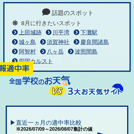
話題のスポット
8月に行きたいスポット
上田城跡
川平湾
下灘駅
城ヶ島
須賀神社
慶良間諸島
阿智村
八ヶ岳
波照間島
四国カルスト
▶直近一ヵ月の適中率比較
※2026/07/09～2026/08/07集計の値