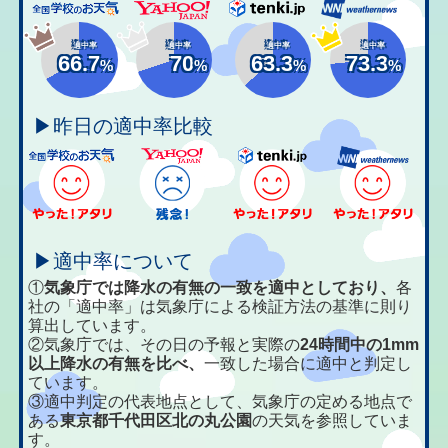
適中率
適中率
適中率
適中率
66.7
70
63.3
73.3
%
%
%
%
▶昨日の適中率比較
▶適中率について
①
気象庁では降水の有無の一致を適中としており、
各
社の「適中率」は気象庁による検証方法の基準に則り
算出しています。
②気象庁では、その日の予報と実際の
24時間中の1mm
以上降水の有無を比べ、
一致した場合に適中と判定し
ています。
③適中判定の代表地点として、気象庁の定める地点で
ある
東京都千代田区北の丸公園
の天気を参照していま
す。