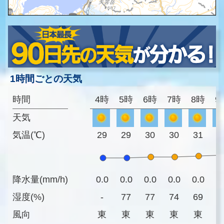
1時間ごとの天気
時間
4時
5時
6時
7時
8時
9
天気
気温(℃)
29
29
30
30
31
3
降水量(mm/h)
0.0
0.0
0.0
0.0
0.0
0
湿度(%)
-
77
77
74
69
6
風向
東
東
東
東
東