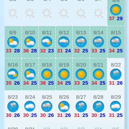
8/8
37
|
29
3
8/9
8/10
8/11
8/12
8/13
8/14
8/15
33
|
28
36
|
28
32
|
23
31
|
24
32
|
25
33
|
25
34
|
25
2
8/16
8/17
8/18
8/19
8/20
8/21
8/22
35
|
26
34
|
25
36
|
25
34
|
25
33
|
25
34
|
25
31
|
26
2
8/23
8/24
8/25
8/26
8/27
8/28
8/29
30
|
26
30
|
25
30
|
26
31
|
26
31
|
25
30
|
25
31
|
25
2