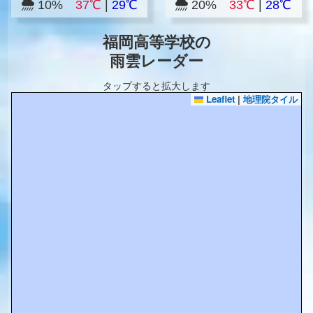
10%
37℃
|
29℃
20%
33℃
|
28℃
福岡高等学校の
雨雲レーダー
タップすると拡大します
Leaflet
|
地理院タイル