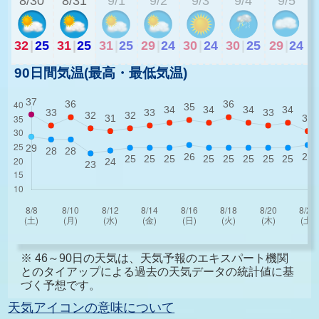
8/30
8/31
9/1
9/2
9/3
9/4
9/5
32
|
25
31
|
25
31
|
25
29
|
24
30
|
24
30
|
25
29
|
24
90日間気温(最高・最低気温)
※ 46～90日の天気は、天気予報のエキスパート機関
とのタイアップによる過去の天気データの統計値に基
づく予想です。
天気アイコンの意味について