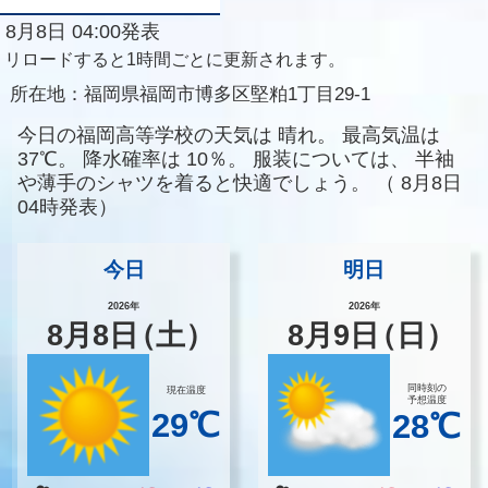
8月8日 04:00発表
リロードすると1時間ごとに更新されます。
所在地：
福岡県福岡市博多区堅粕1丁目29-1
今日の福岡高等学校の天気は
晴れ。
最高気温は
37℃。
降水確率は
10％。
服装については、
半袖
や薄手のシャツを着ると快適でしょう。
（
8月8日
04時発表）
今日
明日
2026年
2026年
8
月
8
日
（土）
8
月
9
日
（日）
同時刻の
現在温度
予想温度
29℃
28℃