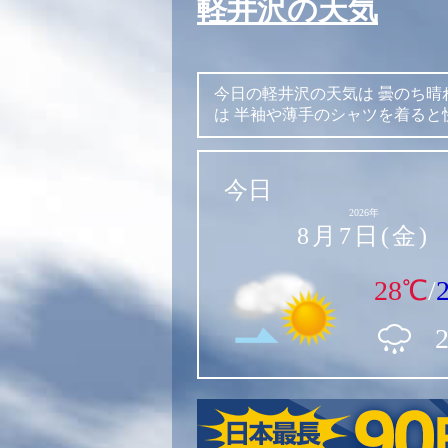
軽井沢の天気
今日の軽井沢の天気は
曇のち晴
は
半袖や薄手のシャツを着ると
今日
2026年
8月7日(金)
28℃
/