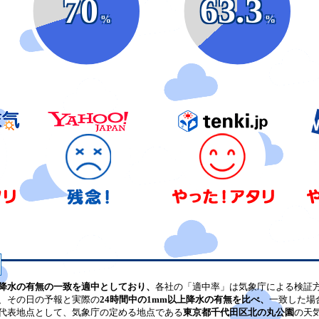
70
63.3
%
%
降水の有無の一致を適中としており、
各社の「適中率」は気象庁による検証
、その日の予報と実際の
24時間中の1mm以上降水の有無を比べ、
一致した場
代表地点として、気象庁の定める地点である
東京都千代田区北の丸公園
の天