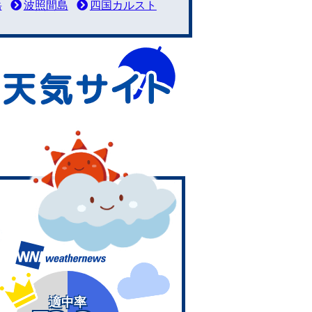
岳
波照間島
四国カルスト
適中率