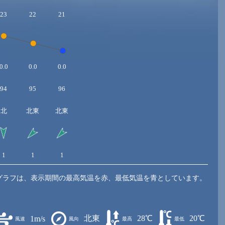
23
22
21
0.0
0.0
0.0
94
95
96
北
北東
北東
1
1
1
グラフは、表示期間の最高気温を赤、最低気温を青としています。
北東
28℃
20℃
1m/s
風速
風向
最高
最低