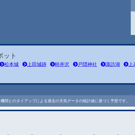
ポット
松本城
上田城跡
軽井沢
戸隠神社
諏訪湖
上
ート機関とのタイアップによる過去の天気データの統計値に基づく予想です。