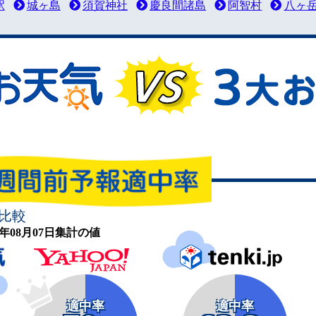
駅
城ヶ島
須賀神社
慶良間諸島
阿智村
八ヶ
比較
26年08月07日集計の値
適中率
適中率