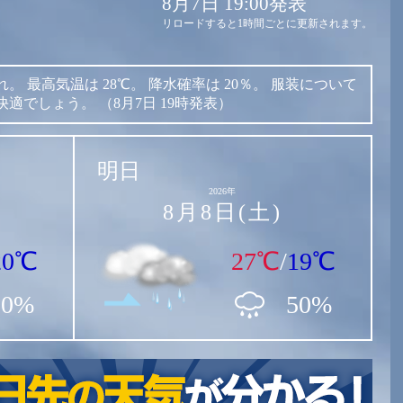
8月7日 19:00発表
リロードすると1時間ごとに更新されます。
れ。
最高気温は
28℃。
降水確率は
20％。
服装について
快適でしょう。
（8月7日 19時発表）
明日
2026年
8月8日(土)
20℃
27℃
/
19℃
20%
50%