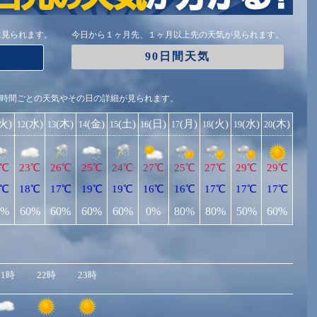
に見られます。
今日から１ヶ月先、１ヶ月以上先の天気が見られます。
90日間天気
1時間ごとの天気やその日の詳細が見られます。
(火)
(水)
(木)
(金)
(土)
(日)
(月)
(火)
(水)
(木)
12
13
14
15
16
17
18
19
20
7℃
23℃
26℃
25℃
24℃
27℃
25℃
27℃
29℃
29℃
6℃
18℃
17℃
19℃
19℃
16℃
16℃
17℃
17℃
17℃
0%
60%
60%
60%
60%
0%
80%
80%
50%
60%
21時
22時
23時