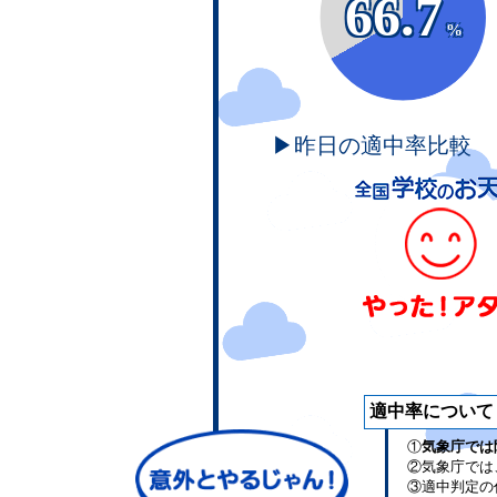
66.7
%
▶昨日の適中率比較
適中率について
①
気象庁では
②気象庁では
③適中判定の