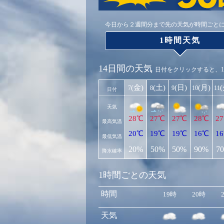
今日から２週間分まで先の天気が時間ごと
1時間天気
14日間の天気
日付をクリックすると、
(金)
(土)
(日)
(月)
7
8
9
10
11
日付
天気
28℃
27℃
27℃
28℃
2
最高気温
20℃
19℃
19℃
16℃
1
最低気温
20%
50%
50%
90%
7
降水確率
1時間ごとの天気
時間
19時
20時
天気