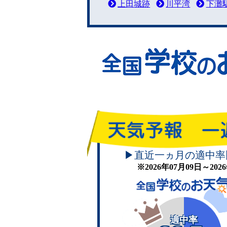
上田城跡
川平湾
下灘
▶直近一ヵ月の適中率
※2026年07月09日～20
適中率