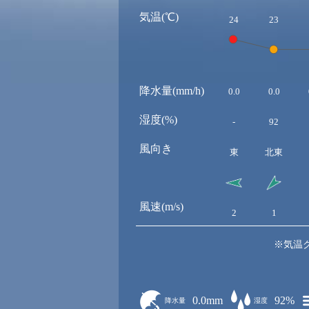
気温(℃)
24
23
降水量(mm/h)
0.0
0.0
湿度(%)
-
92
風向き
東
北東
風速(m/s)
2
1
※気温
0.0mm
92%
降水量
湿度