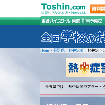
大学受験(大学入試)対策の塾・予備校なら東進
Home
>
長野県
>
軽井沢町
>
軽井沢
>
長野県では、 熱中症警戒アラート