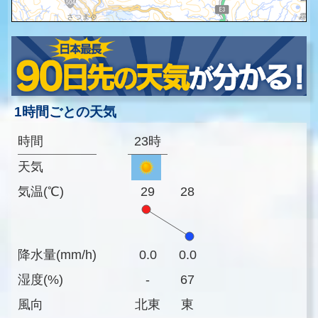
1時間ごとの天気
時間
23時
天気
気温(℃)
29
28
降水量(mm/h)
0.0
0.0
湿度(%)
-
67
風向
北東
東