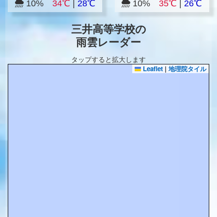
10%
34℃
|
28℃
10%
35℃
|
26℃
三井高等学校の
雨雲レーダー
タップすると拡大します
Leaflet
|
地理院タイル