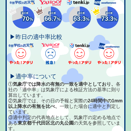
適中率
適中率
適中率
適中率
70
66.7
63.3
73.3
%
%
%
%
▶昨日の適中率比較
▶適中率について
①
気象庁では降水の有無の一致を適中としており、
各
社の「適中率」は気象庁による検証方法の基準に則り
算出しています。
②気象庁では、その日の予報と実際の
24時間中の1mm
以上降水の有無を比べ、
一致した場合に適中と判定し
ています。
③適中判定の代表地点として、気象庁の定める地点で
ある
東京都千代田区北の丸公園
の天気を参照していま
す。