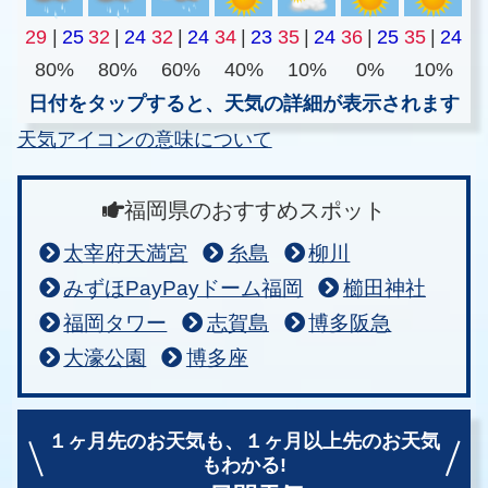
29
|
25
32
|
24
32
|
24
34
|
23
35
|
24
36
|
25
35
|
24
80%
80%
60%
40%
10%
0%
10%
日付をタップすると、天気の詳細が表示されます
天気アイコンの意味について
福岡県のおすすめスポット
太宰府天満宮
糸島
柳川
みずほPayPayドーム福岡
櫛田神社
福岡タワー
志賀島
博多阪急
大濠公園
博多座
１ヶ月先のお天気も、
１ヶ月以上先のお天気
もわかる!