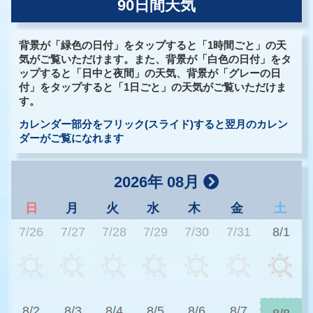
90日間天気
背景が「緑色の日付」をタップすると「1時間ごと」の天
気がご覧いただけます。また、背景が「白色の日付」をタ
ップすると「日中と夜間」の天気、背景が「グレーの日
付」をタップすると「1日ごと」の天気がご覧いただけま
す。
カレンダー部分をフリック(スライド)すると翌月のカレン
ダーがご覧になれます
2026年 08月
日
月
火
水
木
金
土
7/26
7/27
7/28
7/29
7/30
7/31
8/1
3
8/2
8/3
8/4
8/5
8/6
8/7