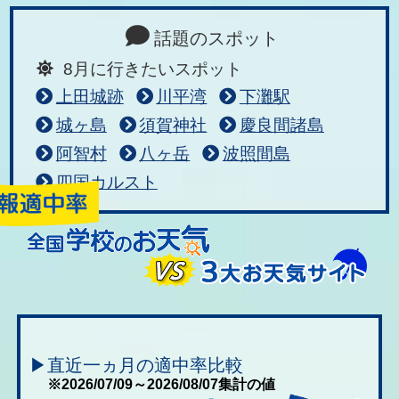
話題のスポット
8月に行きたいスポット
上田城跡
川平湾
下灘駅
城ヶ島
須賀神社
慶良間諸島
阿智村
八ヶ岳
波照間島
四国カルスト
▶直近一ヵ月の適中率比較
※2026/07/09～2026/08/07集計の値