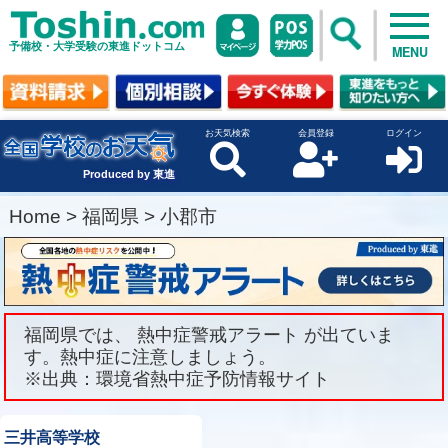
予備校・大学受験の東進ドットコム
MENU
お天気検索
会員登録
ログイン
Produced by 東進
Home
>
福岡県
>
小郡市
福岡県では、 熱中症警戒アラート が出ていま
す。熱中症に注意しましょう。
※出典：環境省熱中症予防情報サイト
三井高等学校