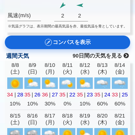
風速(m/s)
2
2
※気温グラフは、表示期間の最高気温を赤、最低気温を青としています。
コンパスを表示
週間天気
90日間の天気を見る
8/8
8/9
8/10
8/11
8/12
8/13
8/14
(土)
(日)
(月)
(火)
(水)
(木)
(金)
34
|
28
35
|
26
36
|
27
35
|
22
35
|
23
35
|
24
33
|
25
10%
10%
30%
0%
10%
60%
60%
8/15
8/16
8/17
8/18
8/19
8/20
8/21
(土)
(日)
(月)
(火)
(水)
(木)
(金)