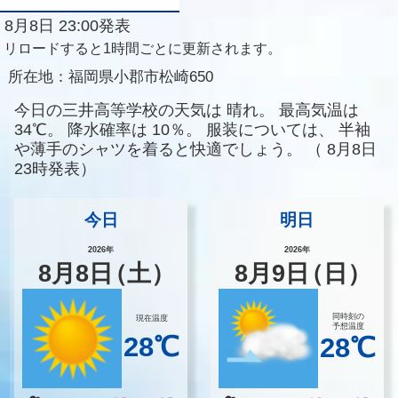
8月8日 23:00発表
リロードすると1時間ごとに更新されます。
所在地：
福岡県小郡市松崎650
今日の三井高等学校の天気は
晴れ。
最高気温は
34℃。
降水確率は
10％。
服装については、
半袖
や薄手のシャツを着ると快適でしょう。
（
8月8日
23時発表）
今日
明日
2026年
2026年
8
月
8
日
（土）
8
月
9
日
（日）
同時刻の
現在温度
予想温度
28℃
28℃