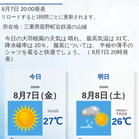
8月7日 20:00発表
リロードすると1時間ごとに更新されます。
所在地：
三重県菰野町近鉄湯の山線
今日の大羽根園の天気は
晴れ。
最高気温は
31℃。
降水確率は
20％。
服装については、
半袖や薄手の
シャツを着ると快適でしょう。
（
8月7日 20時発
表）
今日
明日
2026年
2026年
8
月
7
日
（金）
8
月
8
日
（土）
同時刻の
現在温度
予想温度
27℃
26℃