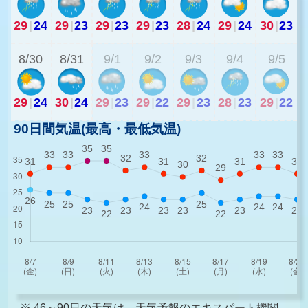
29
|
24
29
|
23
29
|
23
29
|
23
28
|
24
29
|
24
30
|
23
2
8/30
8/31
9/1
9/2
9/3
9/4
9/5
29
|
24
30
|
24
29
|
23
29
|
22
29
|
23
28
|
23
29
|
22
90日間気温(最高・最低気温)
※ 46～90日の天気は、天気予報のエキスパート機関