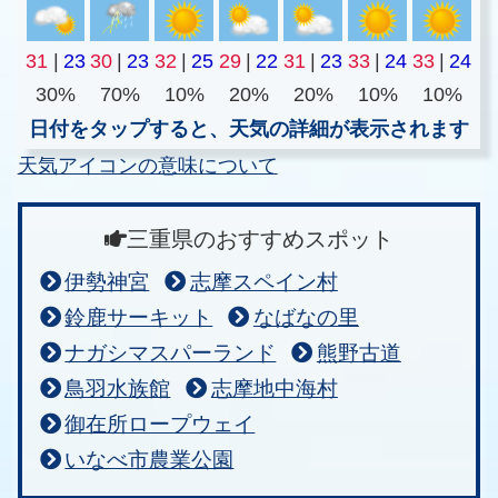
31
|
23
30
|
23
32
|
25
29
|
22
31
|
23
33
|
24
33
|
24
30%
70%
10%
20%
20%
10%
10%
日付をタップすると、天気の詳細が表示されます
天気アイコンの意味について
三重県のおすすめスポット
伊勢神宮
志摩スペイン村
鈴鹿サーキット
なばなの里
ナガシマスパーランド
熊野古道
鳥羽水族館
志摩地中海村
御在所ロープウェイ
いなべ市農業公園