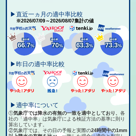
▶直近一ヵ月の適中率比較
※2026/07/09～2026/08/07集計の値
適中率
適中率
適中率
適中率
66.7
70
63.3
73.3
%
%
%
%
▶昨日の適中率比較
▶適中率について
①
気象庁では降水の有無の一致を適中としており、
各
社の「適中率」は気象庁による検証方法の基準に則り
算出しています。
②気象庁では、その日の予報と実際の
24時間中の1mm