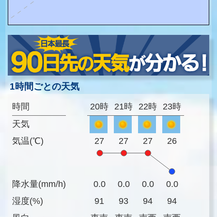
1時間ごとの天気
時間
20時
21時
22時
23時
天気
気温(℃)
27
27
27
26
降水量(mm/h)
0.0
0.0
0.0
0.0
湿度(%)
91
93
94
94