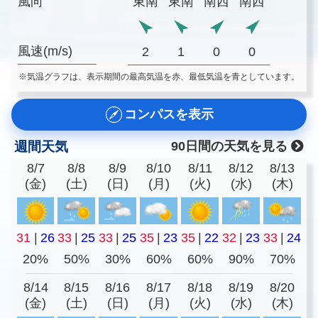
風向
東南
東南
南西
南西
風速(m/s)
2
1
0
0
※気温グラフは、表示期間の最高気温を赤、最低気温を青としています。
コンパスを表示
週間天気
90日間の天気を見る
8/7
8/8
8/9
8/10
8/11
8/12
8/13
(金)
(土)
(日)
(月)
(火)
(水)
(木)
31
|
26
33
|
25
33
|
25
35
|
23
35
|
22
32
|
23
33
|
24
20%
50%
30%
60%
60%
90%
70%
8/14
8/15
8/16
8/17
8/18
8/19
8/20
(金)
(土)
(日)
(月)
(火)
(水)
(木)