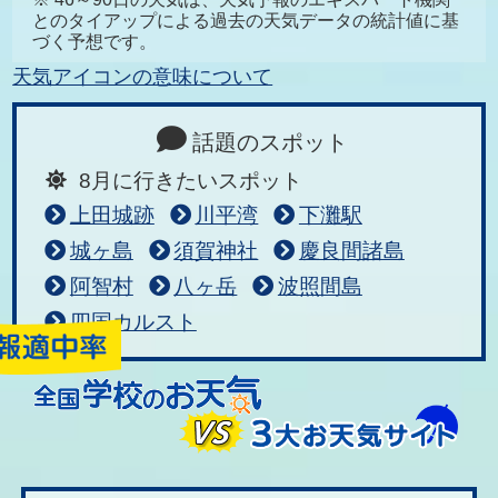
とのタイアップによる過去の天気データの統計値に基
づく予想です。
天気アイコンの意味について
話題のスポット
8月に行きたいスポット
上田城跡
川平湾
下灘駅
城ヶ島
須賀神社
慶良間諸島
阿智村
八ヶ岳
波照間島
四国カルスト