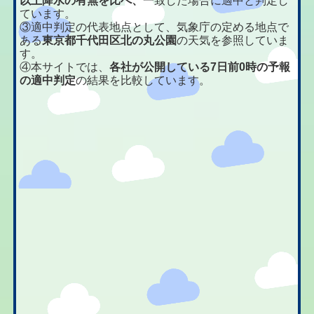
以上降水の有無を比べ、
一致した場合に適中と判定し
ています。
③適中判定の代表地点として、気象庁の定める地点で
ある
東京都千代田区北の丸公園
の天気を参照していま
す。
④本サイトでは、
各社が公開している7日前0時の予報
の適中判定
の結果を比較しています。