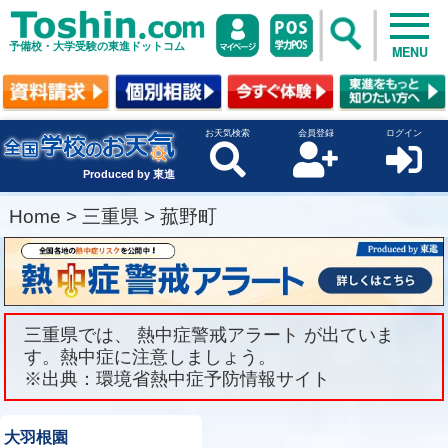
予備校・大学受験の東進ドットコム
MENU
お天気検索
会員登録
ログイン
Produced by 東進
Home
>
三重県
>
菰野町
三重県では、 熱中症警戒アラート が出ていま
す。熱中症に注意しましょう。
※出典：環境省熱中症予防情報サイト
大羽根園