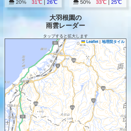
20%
31℃
|
26℃
50%
33℃
|
25℃
大羽根園の
雨雲レーダー
タップすると拡大します
Leaflet
|
地理院タイル